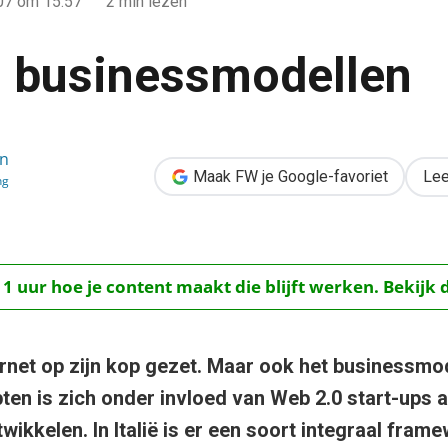
007
om 15:57
2 min lezen
 businessmodellen
en
len
Maak FW je Google-favoriet
Lee
ng
 1 uur hoe je content maakt die blijft werken. Bekijk 
ernet op zijn kop gezet. Maar ook het businessmo
en is zich onder invloed van Web 2.0 start-ups 
wikkelen. In Italië is er een soort integraal fram