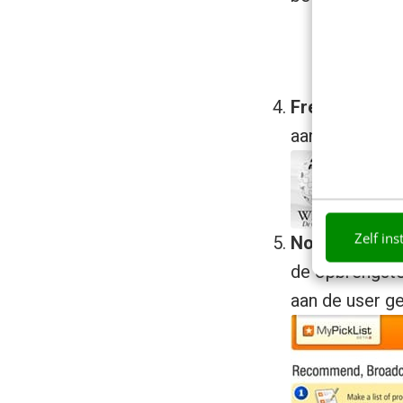
Freedom to p
aangeboden kri
Zelf ins
Nothing free:
de opbrengste
aan de user ge