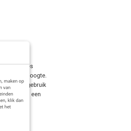
2.0 services
 op zekere hoogte.
en, maken op
r services gebruik
n van
an wordt het een
leinden
en, klik dan
et het