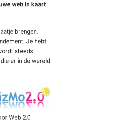
uwe web in kaart
laatje brengen.
endement. Je hebt
 wordt steeds
die er in de wereld
voor Web 2.0