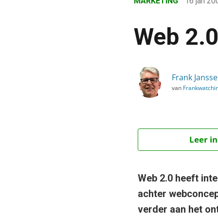
MARKETING
16 jan 2
›
Blog
Web 2.0
›
Marketing
›
Frank Janss
Web 2.0 businessmodel
van
Frankwatchi
Leer in
Web 2.0 heeft int
achter webconcept
verder aan het ont