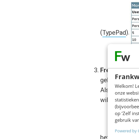
(
TypePad
).
Freemium:
Ee
Frankw
gebruik maken.
Welkom! Leu
Als je een bep
onze websit
wil maken (
Me
statistiek
(bijvoorbee
op ‘Zelf in
gebruik van
Powered by 
betaalde servi