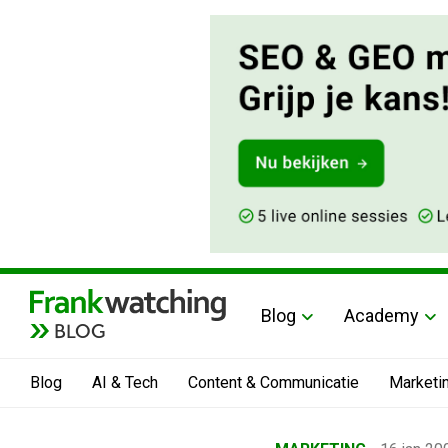
Blog
Academy
BLOG
Blog
AI & Tech
Content & Communicatie
Marketi
Home