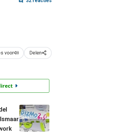
32 reacties
s voor
Delen
direct
del
alsmaar
ework