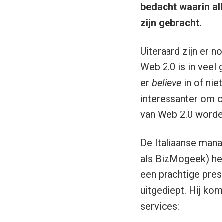
bedacht waarin al
zijn gebracht.
Uiteraard zijn er n
Web 2.0 is in veel
er
believe
in of nie
interessanter om o
van Web 2.0 worde
De Italiaanse man
als BizMogeek) hee
een prachtige pres
uitgediept. Hij kom
services: