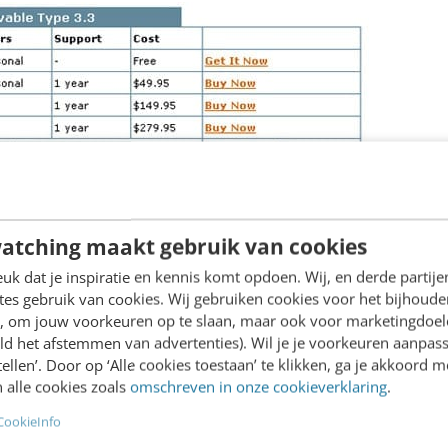
n wat ‘goedkoop’ businessmodel waarvan veel Web 
atching maakt gebruik van cookies
 Ook hier is het basisproduct gratis, tenminste tot
k dat je inspiratie en kennis komt opdoen. Wij, en derde partij
aalde gebruikerslimiet voorbij gaat(
Flickr
), van mee
es gebruik van cookies. Wij gebruiken cookies voor het bijhoude
etic
,
Linkedin
) of items wil kopen (
Second Life
), d
en, om jouw voorkeuren op te slaan, maar ook voor marketingdoe
ld het afstemmen van advertenties). Wil je je voorkeuren aanpass
stellen’. Door op ‘Alle cookies toestaan’ te klikken, ga je akkoord m
 alle cookies zoals
omschreven in onze cookieverklaring
.
CookieInfo
ce.