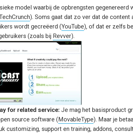
sieke model waarbij de opbrengsten gegenereerd 
TechCrunch
). Soms gaat dat zo ver dat de content
ikers wordt gecreëerd (
YouTube
), of dat er zelfs 
gebruikers (zoals bij
Revver
).
ay for related service:
Je mag het basisproduct gra
open source software (
MovableType
). Maar je beta
tuk customizing, support en training, addons, consul