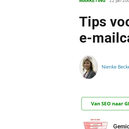
MARKETING
22 jan 2
›
Blog
Tips vo
›
Marketing
e-mail
›
Tips voor een betere af
Nienke Beck
Van SEO naar GE
Gemid