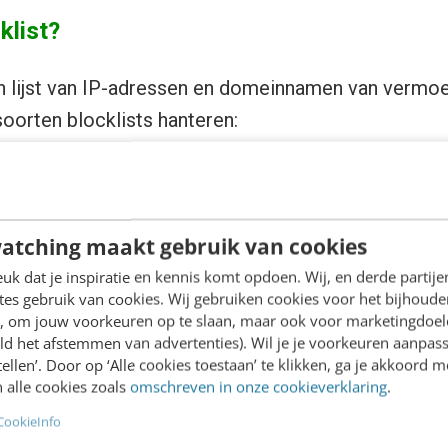
klist?
en lijst van IP-adressen en domeinnamen van vermo
oorten blocklists hanteren:
 dit is een lijst met geblokkeerde verzenders die de 
: dit zijn publieke lijsten die door organisaties bui
de blocklists zijn:
Scamcop
,
Spamhaus
,
SuRBL
en
atching maakt gebruik van cookies
r komen of je op zo’n lijst staat? Door je aan te m
k dat je inspiratie en kennis komt opdoen. Wij, en derde partij
es gebruik van cookies. Wij gebruiken cookies voor het bijhoude
elaas hebben nog niet alle ISP’s zo’n dienst. Als je
en, om jouw voorkeuren op te slaan, maar ook voor marketingdoe
professionele E-mailmarketing Service Provider (ES
ld het afstemmen van advertenties). Wil je je voorkeuren aanpass
stellen’. Door op ‘Alle cookies toestaan’ te klikken, ga je akkoord m
jk een service waarmee ze de grootste blocklists 
 alle cookies zoals
omschreven in onze cookieverklaring
.
CookieInfo