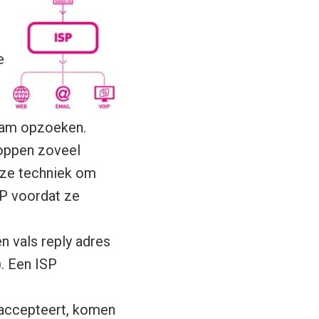
e
naam opzoeken.
oppen zoveel
eze techniek om
SP voordat ze
n vals reply adres
. Een ISP
 accepteert, komen