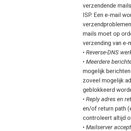
verzendende mailse
ISP. Een e-mail wo
verzendproblemen z
mails moet op ord
verzending van e-ma
•
Reverse-DNS werk
•
Meerdere berichte
mogelijk berichte
zoveel mogelijk ad
geblokkeerd word
•
Reply adres en re
en/of return path 
controleert altijd 
•
Mailserver accep