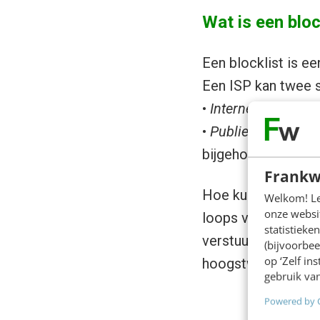
Wat is een bloc
Een blocklist is e
Een ISP kan twee s
•
Interne blocklist
:
•
Publieke blocklist
bijgehouden. Beken
Frankw
Hoe kun je erachte
Welkom! Leu
onze websit
loops van ISP’s. H
statistiek
verstuurt via een 
(bijvoorbee
op ‘Zelf in
hoogstwaarschijnli
gebruik van
Powered by 