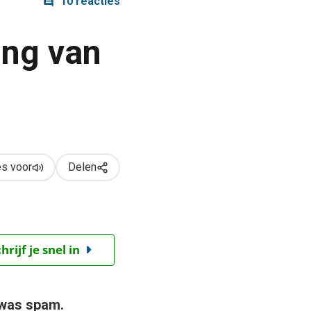
10 reacties
ing van
s voor
Delen
ijf je snel in
 was spam.