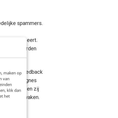
edelijke spammers.
ISP zelf beheert.
ten de ISP worden
Outblaze
.
elden voor feedback
en, maken op
n van
 e-mailcampagnes
leinden
P) dan hebben zij
en, klik dan
et het
realtime bewaken.