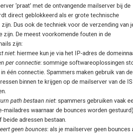
rver ‘praat’ met de ontvangende mailserver bij de
rdt direct geblokkeerd als er grote technische
ijn. Dus ook de techniek voor de verzending van j
e zijn. De meest voorkomende fouten in de
ils zijn:
t niet
: hiermee kun je via het IP-adres de domein
n per connectie
: sommige softwareoplossingen st
n in één connectie. Spammers maken gebruik van d
ressen binnen te krijgen op de mailserver van de I
en.
turn path bestaan niet
: spammers gebruiken vaak ee
(e-mailadres waarnaar de bounces worden gestuurd)
of beide adressen bestaan.
teert geen bounces
: als je mailserver geen bounces