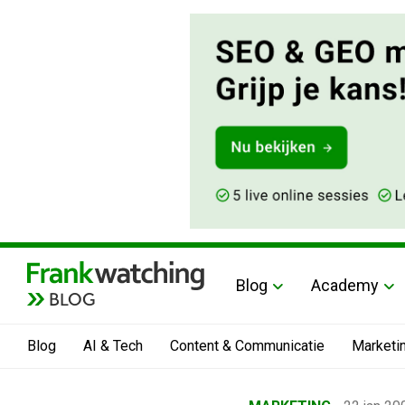
Blog
Academy
BLOG
Blog
AI & Tech
Content & Communicatie
Marketi
Home