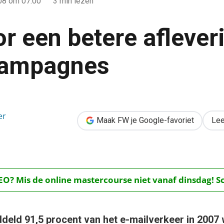
008
om 07:00
3 min lezen
or een betere aflever
campagnes
levering van e-mailcampagnes
er
Maak FW je Google-favoriet
Lee
O? Mis de online mastercourse niet vanaf dinsdag! Schr
deld 91,5 procent van het e-mailverkeer in 2007