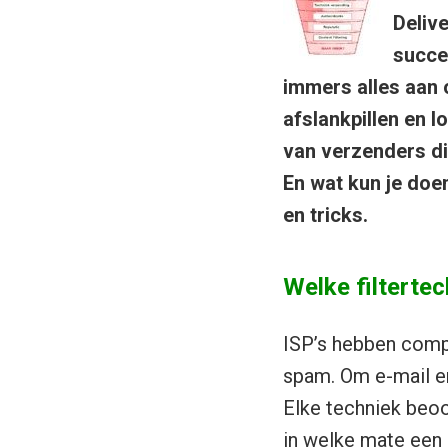
Delive
succe
immers alles aan 
afslankpillen en l
van verzenders di
En wat kun je doe
en tricks.
Welke filterte
ISP’s hebben comp
spam. Om e-mail en
Elke techniek beoo
in welke mate een e