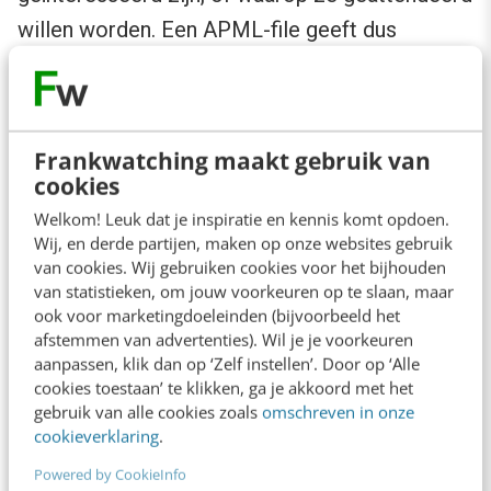
willen worden. Een APML-file geeft dus
persoonlijke voorkeuren aan. Je kunt
een APML-file zelf vullen door via websites je
persoonlijke voorkeuren aan te geven. Maar
Frankwatching maakt gebruik van
ook je gedrag kan de APML-file vullen.
cookies
Bijvoorbeeld door het bezoeken of
Welkom! Leuk dat je inspiratie en kennis komt opdoen.
bookmarken van sites.
Wij, en derde partijen, maken op onze websites gebruik
van cookies. Wij gebruiken cookies voor het bijhouden
van statistieken, om jouw voorkeuren op te slaan, maar
In de toekomst kan nog veel meer in APML
ook voor marketingdoeleinden (bijvoorbeeld het
bewaard worden, van de route die je met je
afstemmen van advertenties). Wil je je voorkeuren
aanpassen, klik dan op ‘Zelf instellen’. Door op ‘Alle
auto rijdt tot de gesprekken die je online voert
cookies toestaan’ te klikken, ga je akkoord met het
tot het gedrag dat bewakingscamera’s van je
gebruik van alle cookies zoals
omschreven in onze
cookieverklaring
.
vastleggen. Het pas gestarte
Google Latitude
Powered by CookieInfo
is ook een goede bron voor APML. Eigenlijk