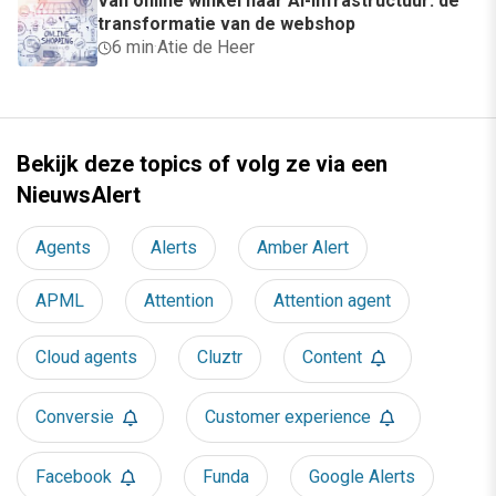
Van online winkel naar AI-infrastructuur: de
transformatie van de webshop
6 min
·
Atie de Heer
Bekijk deze topics of volg ze via een
NieuwsAlert
Agents
Alerts
Amber Alert
APML
Attention
Attention agent
Cloud agents
Cluztr
Content
Conversie
Customer experience
Facebook
Funda
Google Alerts