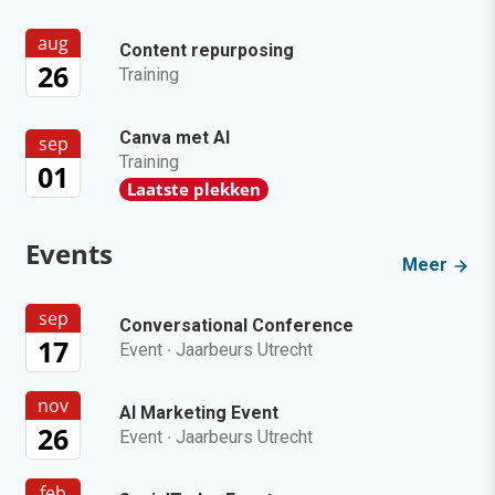
aug
Content repurposing
26
Training
Canva met AI
sep
Training
01
Laatste plekken
Events
Meer
sep
Conversational Conference
17
Event
·
Jaarbeurs Utrecht
nov
AI Marketing Event
26
Event
·
Jaarbeurs Utrecht
feb