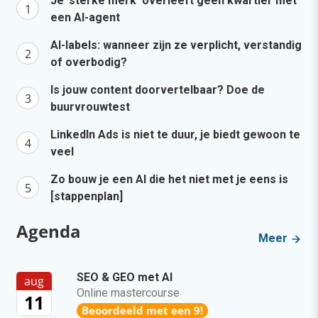
Je ‘sterke merk’ overleeft geen kwartier met
een AI-agent
AI-labels: wanneer zijn ze verplicht, verstandig
of overbodig?
Is jouw content doorvertelbaar? Doe de
buurvrouwtest
LinkedIn Ads is niet te duur, je biedt gewoon te
veel
Zo bouw je een AI die het niet met je eens is
[stappenplan]
Agenda
Meer
SEO & GEO met AI
aug
Online mastercourse
11
Beoordeeld met een 9!