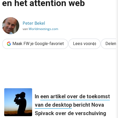
en het attention web
›
De komst van cloud agents en het attention web
Peter Bekel
van
Worldmeetings.com
Maak FW je Google-favoriet
Lees voor
Delen
In
een artikel over de toekomst
van de desktop
bericht Nova
Spivack over de verschuiving