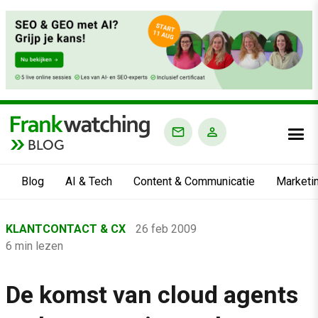
BLOG
Blog
AI & Tech
Content & Communicatie
Marketi
Home
KLANTCONTACT & CX
26 feb 2009
›
6 min lezen
Blog
›
De komst van cloud agents
Klantcontact & CX