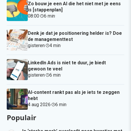
Zo bouw je een AI die het niet met je eens
is [stappenplan]
08:00
·
6 min
·
Denk je dat je positionering helder is? Doe
de managementtest
gisteren
·
4 min
·
LinkedIn Ads is niet te duur, je biedt
gewoon te veel
gisteren
·
6 min
·
AI-content rankt pas als je iets te zeggen
hebt
4 aug 2026
·
6 min
·
Populair