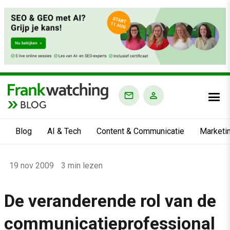
BLOG
Blog
AI & Tech
Content & Communicatie
Marketi
Home
19 nov 2009
3 min lezen
›
Blog
De veranderende rol van de
›
communicatieprofessional
Alle artikelen