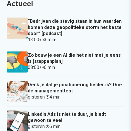
Actueel
“Bedrijven die stevig staan in hun waarden
komen deze geopolitieke storm het beste
door” [podcast]
13:00
·
3 min
·
Zo bouw je een AI die het niet met je eens
is [stappenplan]
08:00
·
6 min
·
Denk je dat je positionering helder is? Doe
de managementtest
gisteren
·
4 min
·
LinkedIn Ads is niet te duur, je biedt
gewoon te veel
gisteren
·
6 min
·