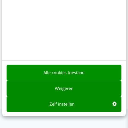
Matthijs van Gaalen is werkzaam
bij ING als senior formule manager.
Hij was eerder als consultant &
interactie ontwerper verbonden
aan internetadviesbureau Jungle
Minds en is mede-auteur van het e-
commerceboek Jungle Minds Finest
Fifty.
Alle cookies toestaan
Weigeren
Zelf instellen