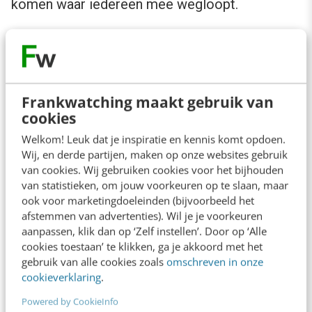
komen waar iedereen mee wegloopt.
Meer indrukken en achtergrond van het
congres:
Frankwatching maakt gebruik van
Verslag op communicatieonline.nl
cookies
Gehouden presentaties
Welkom! Leuk dat je inspiratie en kennis komt opdoen.
Wij, en derde partijen, maken op onze websites gebruik
van cookies. Wij gebruiken cookies voor het bijhouden
van statistieken, om jouw voorkeuren op te slaan, maar
Anderen lezen ook
ook voor marketingdoeleinden (bijvoorbeeld het
afstemmen van advertenties). Wil je je voorkeuren
aanpassen, klik dan op ‘Zelf instellen’. Door op ‘Alle
cookies toestaan’ te klikken, ga je akkoord met het
“Bedrijven die stevig staan in hun waarden
gebruik van alle cookies zoals
omschreven in onze
komen deze geopolitieke storm het beste
cookieverklaring
.
door” [podcast]
3 min
·
Stef Heutink
Powered by CookieInfo