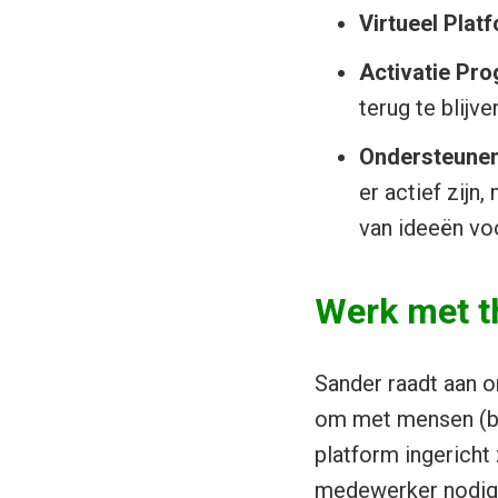
Virtueel Plat
Activatie Pr
terug te blijv
Ondersteune
er actief zij
van ideeën vo
Werk met t
Sander raadt aan o
om met mensen (be
platform ingericht
medewerker nodig d