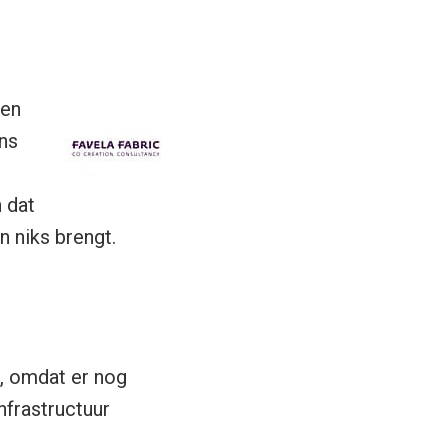
 en
ns
 dat
n niks brengt.
, omdat er nog
nfrastructuur