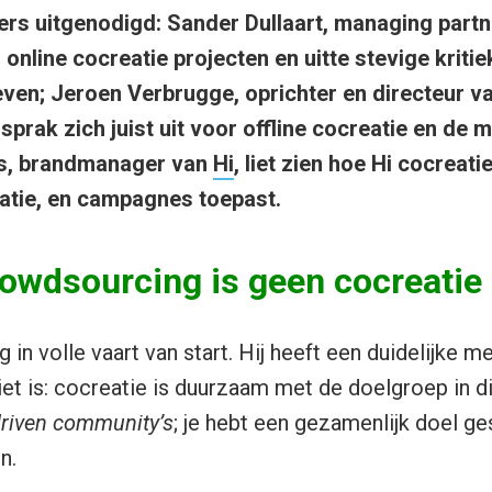
ers uitgenodigd: Sander Dullaart, managing part
 online cocreatie projecten en uitte stevige kriti
ieven; Jeroen Verbrugge, oprichter en directeur v
 sprak zich juist uit voor offline cocreatie en de 
is, brandmanager van
Hi
, liet zien hoe Hi cocreati
vatie, en campagnes toepast.
rowdsourcing is geen cocreatie
g in volle vaart van start. Hij heeft een duidelijke 
iet is: cocreatie is duurzaam met de doelgroep in di
riven community’s
; je hebt een gezamenlijk doel ge
n.