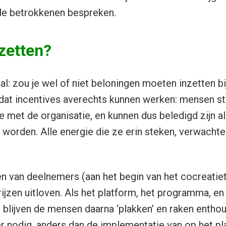
lle betrokkenen bespreken.
zetten?
al: zou je wel of niet beloningen moeten inzetten bi
at incentives averechts kunnen werken: mensen ste
ie met de organisatie, en kunnen dus beledigd zijn 
 worden. Alle energie die ze erin steken, verwachte
n van deelnemers (aan het begin van het cocreatietr
ijzen uitloven. Als het platform, het programma, en
, blijven de mensen daarna ‘plakken’ en raken enthou
 nodig, anders dan de implementatie van op het pl