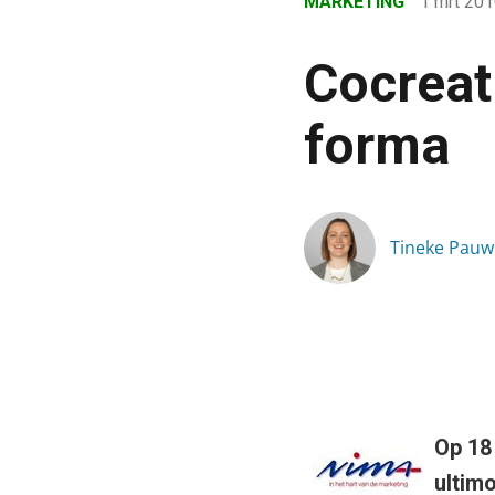
MARKETING
1 mrt 20
›
Blog
Cocreat
›
Marketing
forma
›
Cocreatie: marketing in u
Tineke Pauw
Op 18
ultim