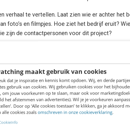
n verhaal te vertellen. Laat zien wie er achter het be
n foto’s en filmpjes. Hoe ziet het bedrijf eruit? Wi
ie zijn de contactpersonen voor dit project?
mers het proces zien en richt dat proces goed in. 
 doelen je wilt bereiken. Denk na over het pad, van 
elangrijk: reageer op de input! De kracht van het pro
atching maakt gebruik van cookies
loog.
k dat je inspiratie en kennis komt opdoen. Wij, en derde partij
es gebruik van cookies. Wij gebruiken cookies voor het bijhoude
en, om jouw voorkeuren op te slaan, maar ook voor marketingdoe
Starbucks en Battle of Concepts
ld het afstemmen van advertenties). Wil je je voorkeuren aanpass
stellen’. Door op ‘Alle cookies toestaan’ te klikken, ga je akkoord m
 alle cookies zoals
omschreven in onze cookieverklaring
.
 kritiek op de cocreatie van Starbucks en Battle of
CookieInfo
het Starbucks platform geen interactie plaats. Er