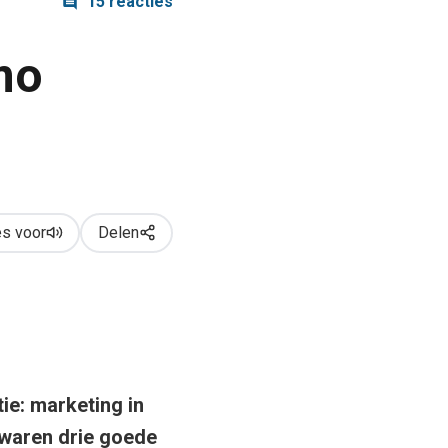
15 reacties
mo
s voor
Delen
ie: marketing in
 waren drie goede