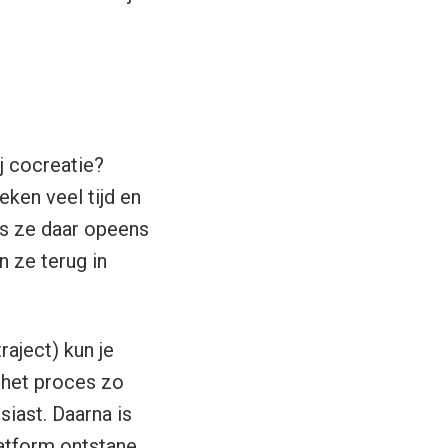
j cocreatie?
ken veel tijd en
als ze daar opeens
n ze terug in
aject) kun je
 het proces zo
siast. Daarna is
atform ontstane