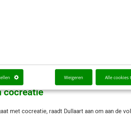
en het niveau van de ideeën bleef steken op ‘gratis
st door de interactie aan te gaan en te modereren o
er plan tillen.
s en designercommunities als Redesignme deden Du
eanuts, get monkeys”. Volgens Dullaart is Battle o
et aloude pak melk en de slagzin die je kunt insture
 en er is geen dialoog tussen de deelnemers en/of h
tellen
Weigeren
Alle cookies 
n cocreatie
gaat met cocreatie, raadt Dullaart aan om aan de vo