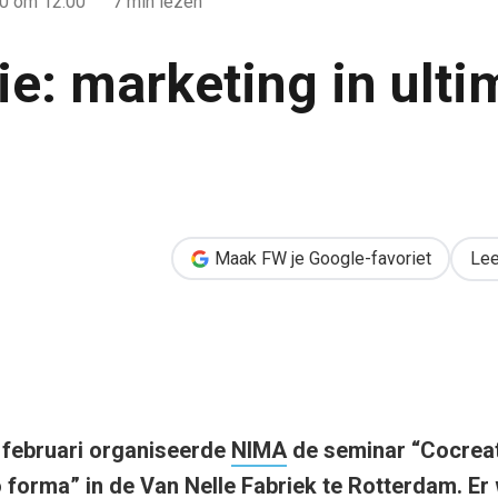
10
om 12:00
7 min lezen
ie: marketing in ulti
ltimo forma
Maak FW je Google-favoriet
Lee
 februari organiseerde
NIMA
de seminar “Cocreat
o forma” in de Van Nelle Fabriek te Rotterdam. Er