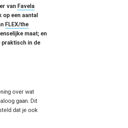
ner van
Favela
ek op een aantal
an
FLEX/the
menselijke maat; en
e praktisch in de
mening over wat
aloog gaan. Dit
steld dat je ook