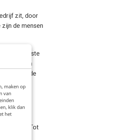
drijf zit, door
e zijn de mensen
Denk ten eerste
idee tot aan
ject zit in de
en, maken op
n van
leinden
en, klik dan
et het
 Concepts. Tot
 kwamen geen