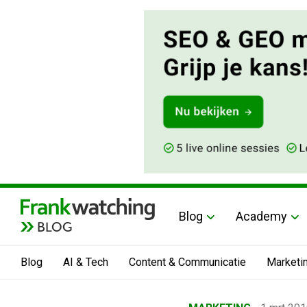
Blog
Academy
BLOG
Blog
AI & Tech
Content & Communicatie
Marketi
Home