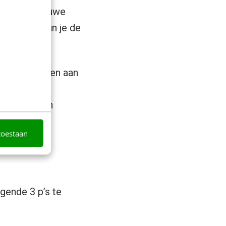
 wifi’ en nieuwe
p ideeën, kun je de
llaart denken aan
f Concepts
n. Er is geen
et bedrijf.
toestaan
lgende 3 p’s te