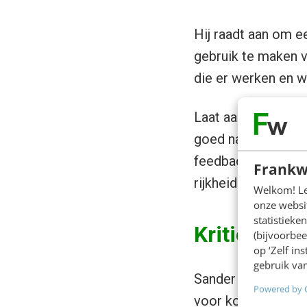
Hij raadt aan om ee
gebruik te maken va
die er werken en w
Laat aan de deelne
goed na over welke
feedback. En heel b
Frankw
rijkheid van de dia
Welkom! Leu
onze websit
statistiek
Kritiek op 
(bijvoorbee
op ‘Zelf in
gebruik van
Sander had stevige
Powered by 
voor kort vond op 