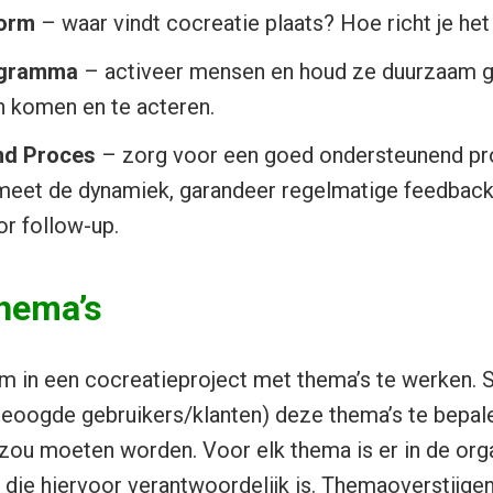
form
– waar vindt cocreatie plaats? Hoe richt je het
ogramma
– activeer mensen en houd ze duurzaam 
en komen en te acteren.
nd Proces
– zorg voor een goed ondersteunend pro
n, meet de dynamiek, garandeer regelmatige feedbac
or follow-up.
hema’s
m in een cocreatieproject met thema’s te werken. 
oogde gebruikers/klanten) deze thema’s te bepale
 zou moeten worden. Voor elk thema is er in de org
ie hiervoor verantwoordelijk is. Themaoverstijgen