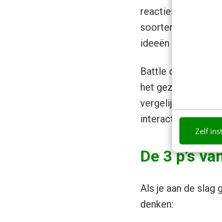
reacties op ideeën 
soorten koffie. Jui
ideeën naar een hog
Battle of Concept
het gezegde “pay p
vergelijkbaar met h
interactie mogelijk
Zelf ins
De 3 p’s va
Als je aan de slag 
denken: