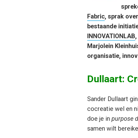
sprek
Fabric
, sprak over
bestaande initiat
INNOVATIONLAB
,
Marjolein Kleinhu
organisatie, inno
Dullaart: C
Sander Dullaart gin
cocreatie wel en n
doe je in
purpose d
samen wilt bereike