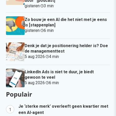
door” [podcast]
gisteren
·
3 min
·
Zo bouw je een AI die het niet met je eens
is [stappenplan]
gisteren
·
6 min
·
Denk je dat je positionering helder is? Doe
de managementtest
5 aug 2026
·
4 min
·
LinkedIn Ads is niet te duur, je biedt
gewoon te veel
5 aug 2026
·
6 min
·
Populair
Je ‘sterke merk’ overleeft geen kwartier met
een AI-agent