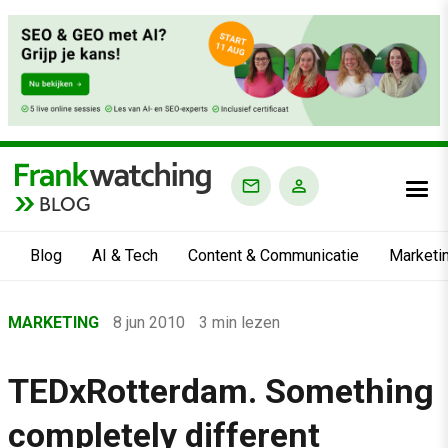
BLOG
Blog
AI & Tech
Content & Communicatie
Marketi
Home
MARKETING
8 jun 2010
3 min lezen
›
Blog
TEDxRotterdam. Something
›
completely different
Marketing