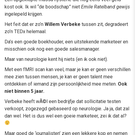
kost ook. Ik wil “de boodschap” niet
Emile Ratelband gewijs
ingelepeld krijgen.
Het feit dat er zo’n
Willem Verbeke
tussen zit, degradeert
zo’n TEDx helemaal.
Da’s een goede boekhouder, een uitstekende marketeer en
misschien ook nog een goede salesmanager.
Maar van neurologie kent hij niets (en ik ook niet).
Met een fMRI scan kan veel, maar je kan er geen verschillen
mee zien tussen mensen, je kan er geen talent mee
ontdekken of iemand zijn persoonlijkheid mee meten.
Ook
niet binnen 5 jaar.
Verbeke heeft wÃ©l een bedrijfje dat sollicitatie testen
verkoopt, zogezegd gebaseerd op neurologie. Ja ja, dat zal
dan wel. Het is dus wel een goeie marketeer, zei ik dat al?
Maar goed de ‘journalisten’ zien een lekkere kop en nemen