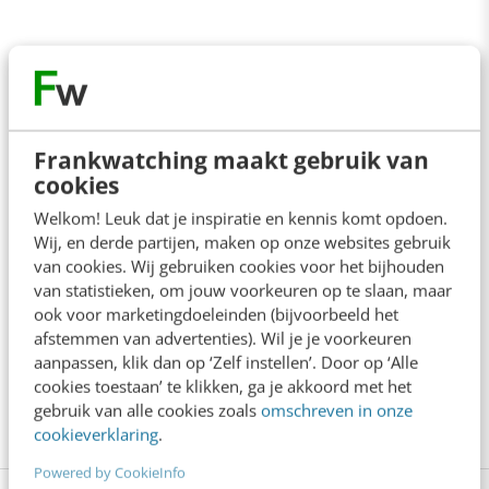
Anderen lezen ook
Denk je dat je positionering helder is? Doe
Frankwatching maakt gebruik van
de managementtest
4 min
·
Richard Poolman
cookies
Welkom! Leuk dat je inspiratie en kennis komt opdoen.
Wij, en derde partijen, maken op onze websites gebruik
Je ‘sterke merk’ overleeft geen kwartier
van cookies. Wij gebruiken cookies voor het bijhouden
met een AI-agent
5 min
·
Edwin Vlems
van statistieken, om jouw voorkeuren op te slaan, maar
ook voor marketingdoeleinden (bijvoorbeeld het
afstemmen van advertenties). Wil je je voorkeuren
Offline is terug: waarom fysieke
aanpassen, klik dan op ‘Zelf instellen’. Door op ‘Alle
merkbeleving je nieuwe groeimotor is
cookies toestaan’ te klikken, ga je akkoord met het
8 min
·
Kristel Shannon Klaassen
gebruik van alle cookies zoals
omschreven in onze
cookieverklaring
.
Powered by CookieInfo