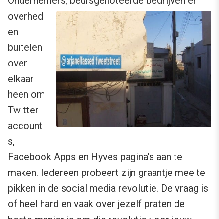
Ondernemers, beursgeno
teerde bedrijven en
overhed
en
buitelen
over
elkaar
heen om
Twitter
account
s,
Facebook Apps en Hyves pagina’s aan te
maken. Iedereen probeert zijn graantje mee te
pikken in de social media revolutie. De vraag is
of heel hard en vaak over jezelf praten de