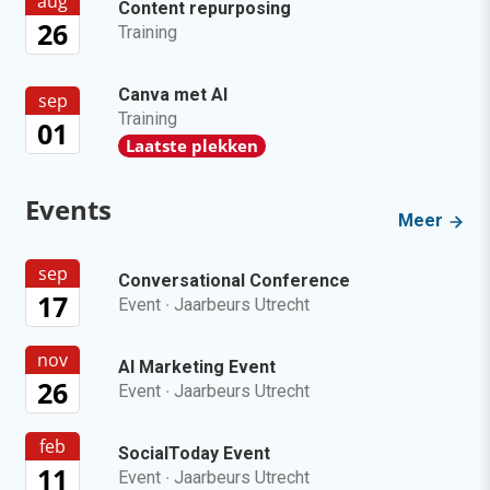
aug
Content repurposing
26
Training
Canva met AI
sep
Training
01
Laatste plekken
Events
Meer
sep
Conversational Conference
17
Event
·
Jaarbeurs Utrecht
nov
AI Marketing Event
26
Event
·
Jaarbeurs Utrecht
feb
SocialToday Event
11
Event
·
Jaarbeurs Utrecht