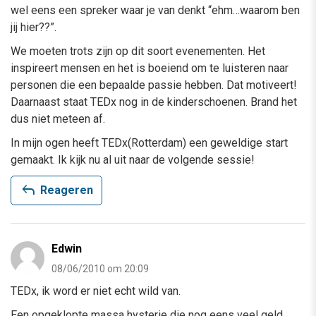
wel eens een spreker waar je van denkt “ehm…waarom ben
jij hier??”.
We moeten trots zijn op dit soort evenementen. Het
inspireert mensen en het is boeiend om te luisteren naar
personen die een bepaalde passie hebben. Dat motiveert!
Daarnaast staat TEDx nog in de kinderschoenen. Brand het
dus niet meteen af.
In mijn ogen heeft TEDx(Rotterdam) een geweldige start
gemaakt. Ik kijk nu al uit naar de volgende sessie!
reply
Reageren
Edwin
08/06/2010 om 20:09
TEDx, ik word er niet echt wild van.
Een opgeklopte massa hysterie die nog eens veel geld