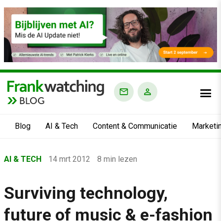
BLOG
Blog
AI & Tech
Content & Communicatie
Marketi
Home
AI & TECH
14 mrt 2012
8 min lezen
›
Blog
Surviving technology,
›
future of music & e-fashion
AI & Tech