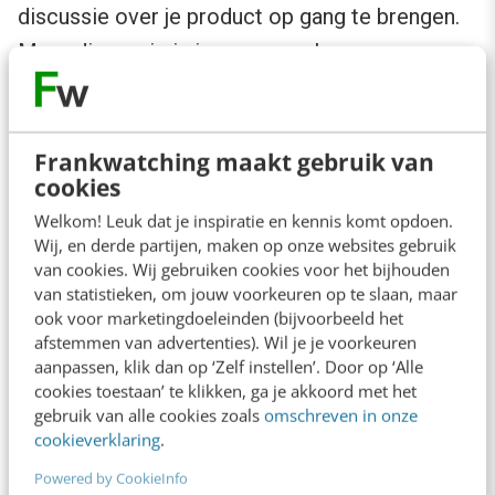
discussie over je product op gang te brengen.
Meer discussie is immers een hogere
PageRank dankzij de zoekalgoritmes. Ook stelt
men hier dat oprechte dialoog van de artiest
met zijn publiek, bijvoorbeeld door fans te
Frankwatching maakt gebruik van
cookies
woord te staan die vragen stellen, bijzonder
Welkom! Leuk dat je inspiratie en kennis komt opdoen.
goed helpt bij het vergroten van je bereik en
Wij, en derde partijen, maken op onze websites gebruik
loyaliteit.
van cookies. Wij gebruiken cookies voor het bijhouden
van statistieken, om jouw voorkeuren op te slaan, maar
ook voor marketingdoeleinden (bijvoorbeeld het
Nadelen voor de artiest 2.0 zijn er natuurlijk
afstemmen van advertenties). Wil je je voorkeuren
ook, zoals ook Billy Corgan aanstipte gisteren.
aanpassen, klik dan op ‘Zelf instellen’. Door op ‘Alle
cookies toestaan’ te klikken, ga je akkoord met het
Je hoeft maar één uitglijder te maken op
gebruik van alle cookies zoals
omschreven in onze
sociale media en die wordt uitvergroot. Een
cookieverklaring
.
misplaatste tweet kan zich in no time
Powered by CookieInfo