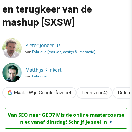
›
en terugkeer van de
Surviving technology, future of music & e-fashion en terugkee
mashup [SXSW]
Pieter Jongerius
van
Fabrique [merken, design & interactie]
Matthijs Klinkert
van
Fabrique
Maak FW je Google-favoriet
Lees voor
Delen
Van SEO naar GEO? Mis de online mastercourse
niet vanaf dinsdag! Schrijf je snel in