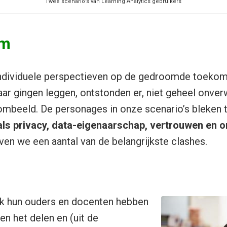
Twee scenario’s van Learning Analytics gebruikers
om
ndividuele perspectieven op de gedroomde toekoms
kaar gingen leggen, ontstonden er, niet geheel onve
oombeeld. De personages in onze scenario’s bleken 
als privacy, data-eigenaarschap, vertrouwen en o
ven we een aantal van de belangrijkste clashes.
k hun ouders en docenten hebben
n het delen en (uit de