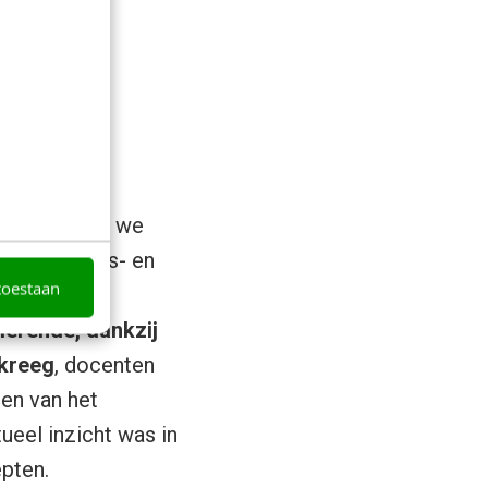
rganiseerden we
js-, beleids- en
toestaan
edroomde
lerende, dankzij
 kreeg
, docenten
en van het
eel inzicht was in
pten.