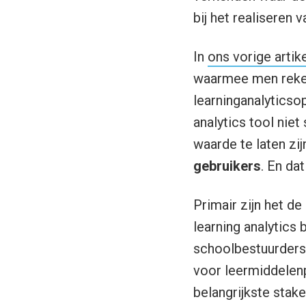
bij het realiseren 
In
ons vorige artike
waarmee men reken
learninganalyticso
analytics tool nie
waarde te laten zij
gebruikers
. En dat
Primair zijn het de
learning analytics 
schoolbestuurders
voor leermiddelenp
belangrijkste stake