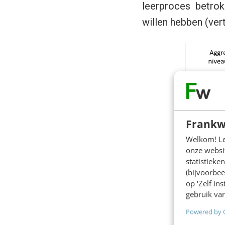
leerproces betrokk
willen hebben (vert
Frankw
Welkom! Leu
onze websit
statistiek
(bijvoorbee
op ‘Zelf in
gebruik van
Powered by 