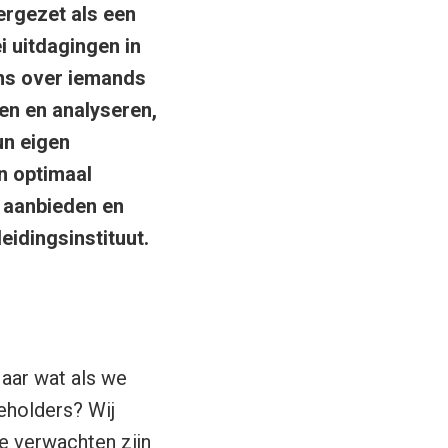
rgezet als een
i uitdagingen in
ns over iemands
en en analyseren,
un eigen
n optimaal
 aanbieden en
eidingsinstituut.
Maar wat als we
keholders? Wij
e verwachten zijn