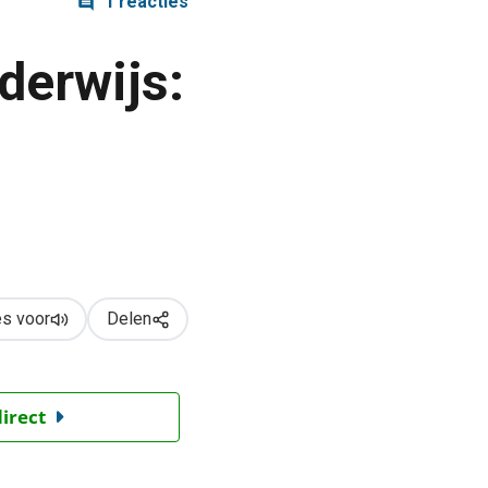
1 reacties
derwijs:
s voor
Delen
direct