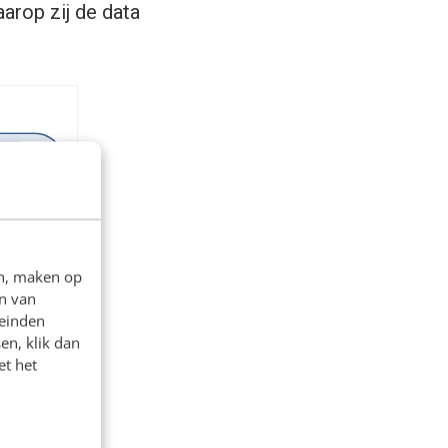
arop zij de data
en, maken op
n van
leinden
en, klik dan
et het