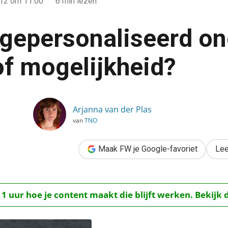
012
om 11:00
6 min lezen
 gepersonaliseerd on
f mogelijkheid?
d onderwijs: droom of mogelijkheid?
Arjanna van der Plas
van
TNO
Maak FW je Google-favoriet
Lee
 1 uur hoe je content maakt die blijft werken. Bekijk 