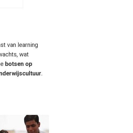
t van learning
rwachts, wat
te
botsen op
nderwijscultuur
.