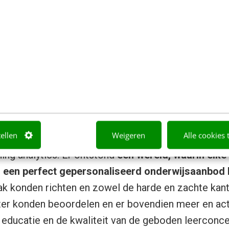
Belangrijkste stakeholders van learning analytics
onaliseerd onderwijsaanbod
n van al deze stakeholders in kaart te brengen, o
een brede groep vertegenwoordigers uit de onderwi
tellen
Weigeren
Alle cookies 
 wereld. Gezamenlijk brainstormden we over de g
ing analytics. Er ontstond
een wereld, waarin elke 
s, een perfect gepersonaliseerd onderwijsaanbod
ak konden richten en zowel de harde en zachte kant
er konden beoordelen en er bovendien meer en actu
educatie en de kwaliteit van de geboden leerconce