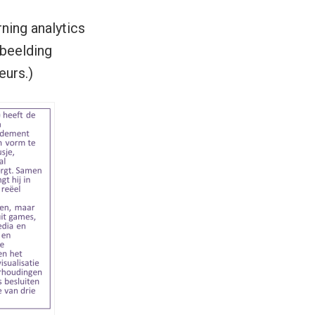
ning analytics
fbeelding
eurs.)