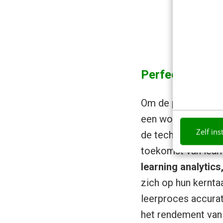
Perfect gepers
Om de perspectieve
een workshop met 
Zelf ins
de technologische
toekomst van learn
learning analytic
zich op hun kernta
leerproces accurat
het rendement van 