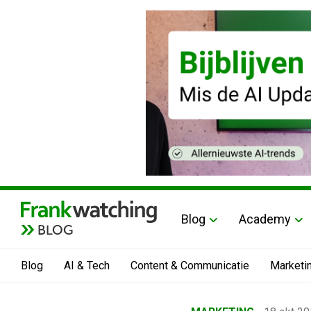
Blog
Academy
BLOG
Blog
AI & Tech
Content & Communicatie
Marketi
Home