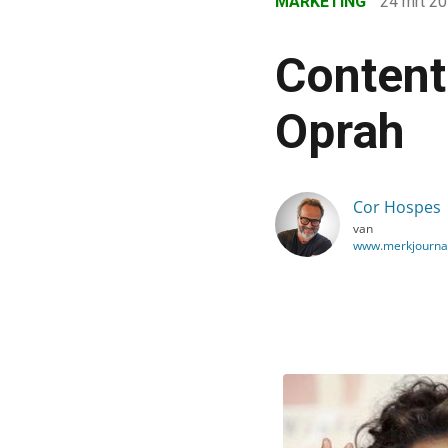
MARKETING
24 mrt 2
›
Blog
Content
›
Marketing
Oprah
›
Contentmarketing in B2B:
Cor Hospes
van
www.merkjournal