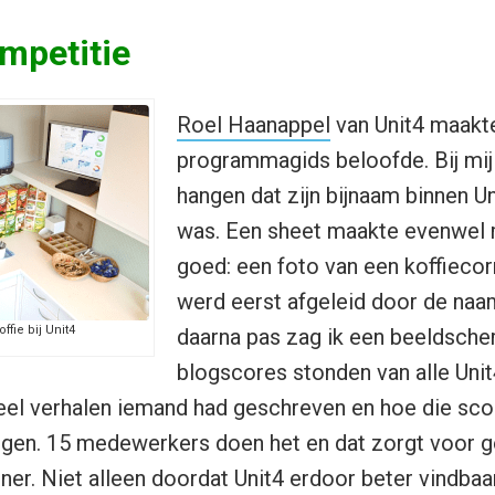
mpetitie
Roel Haanappel
van Unit4 maakte
programmagids beloofde. Bij mij
hangen dat zijn bijnaam binnen Un
was. Een sheet maakte evenwel 
goed: een foto van een koffiecorne
werd eerst afgeleid door de naa
ffie bij Unit4
daarna pas zag ik een beeldsch
blogscores stonden van alle Un
el verhalen iemand had geschreven en hoe die scoo
ggen. 15 medewerkers doen het en dat zorgt voor g
rner. Niet alleen doordat Unit4 erdoor beter vindba