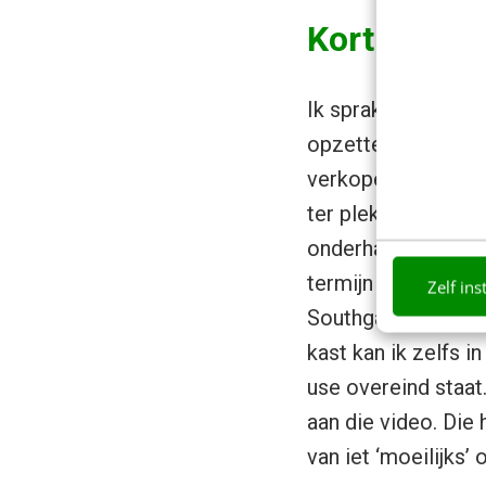
Korting bo
Ik sprak Southgate 
opzettelijk zo ing
verkoper wil graag
ter plekke met een
onderhandelingspos
termijn sales; wat 
Zelf ins
Southgate. “Na het 
kast kan ik zelfs in
use overeind staat.
aan die video. Die
van iet ‘moeilijks’ 