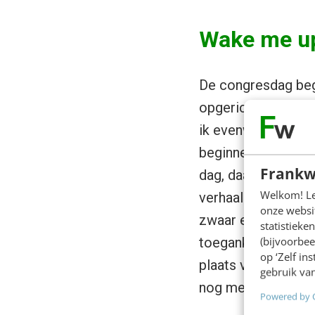
Wake me u
De congresdag beg
opgericht door
Ala
ik evenwel te vaak 
beginnen. Wake me 
Frankw
dag, daar houd ik 
Welkom! Leu
verhaal veerde ik 
onze websit
zwaar en moeilijk 
statistiek
(bijvoorbee
toegankelijk. Zorg 
op ‘Zelf in
plaats van übersaa
gebruik van
nog meer gaapopwe
Powered by 