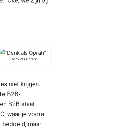
” Oké, we zijn bij
“Denk als Oprah”
s niet krijgen.
nte B2B-
nen B2B staat
C, waar je vooral
k bedoeld, maar