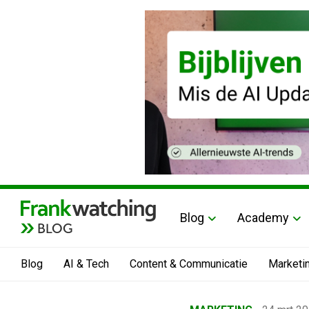
Blog
Academy
BLOG
Blog
AI & Tech
Content & Communicatie
Marketi
Home