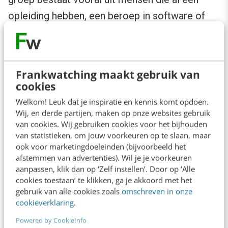
opleiding hebben, een beroep in software of
iets met computers en uit interesse graag
meer willen leren. Een heel vanzelfsprekende
doelgroep. Een Wired-redacteur heeft ook een
Frankwatching maakt gebruik van
MOOC gevolgd en
beschrijft zijn ervaringen
er
cookies
mee.
Welkom! Leuk dat je inspiratie en kennis komt opdoen.
Wij, en derde partijen, maken op onze websites gebruik
van cookies. Wij gebruiken cookies voor het bijhouden
Het leren met behulp van medestudenten
van statistieken, om jouw voorkeuren op te slaan, maar
werkte in de praktijk niet echt goed. Afspraken
ook voor marketingdoeleinden (bijvoorbeeld het
afstemmen van advertenties). Wil je je voorkeuren
tussen studenten onderling konden wegens
aanpassen, klik dan op ‘Zelf instellen’. Door op ‘Alle
drukke planning van iedereen soms niet
cookies toestaan’ te klikken, ga je akkoord met het
doorgaan. De online antwoorden op vragen
gebruik van alle cookies zoals
omschreven in onze
cookieverklaring
.
waren zo divers, dat het een heel gedoe was
Powered by CookieInfo
om het goede antwoord er uit te filteren.