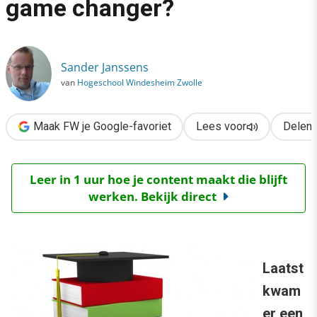
game changer?
›
MOOC’s: e-learning hype of game changer?
Sander Janssens
van
Hogeschool Windesheim Zwolle
Maak FW je Google-favoriet
Lees voor
Delen
Leer in 1 uur hoe je content maakt die blijft
werken. Bekijk direct
Laatst
kwam
er een