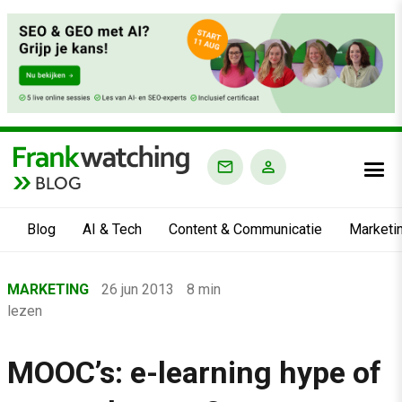
BLOG
Blog
AI & Tech
Content & Communicatie
Marketi
Home
MARKETING
26 jun 2013
8 min
›
lezen
Blog
›
MOOC’s: e-learning hype of
Marketing