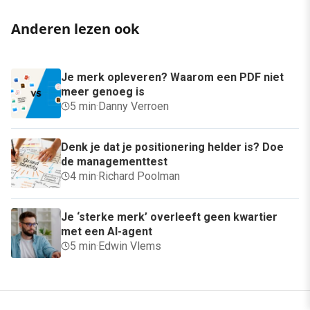
Anderen lezen ook
Je merk opleveren? Waarom een PDF niet
meer genoeg is
5 min
·
Danny Verroen
Denk je dat je positionering helder is? Doe
de managementtest
4 min
·
Richard Poolman
Je ‘sterke merk’ overleeft geen kwartier
met een AI-agent
5 min
·
Edwin Vlems