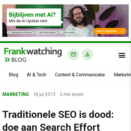
BLOG
Blog
AI & Tech
Content & Communicatie
Marketi
Home
MARKETING
16 jul 2013
5 min lezen
›
Blog
Traditionele SEO is dood:
›
doe aan Search Effort
Marketing