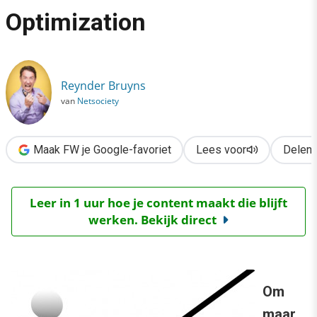
›
Optimization
Traditionele SEO is dood: doe aan Search Effort Optimization
Reynder Bruyns
van
Netsociety
Maak FW je Google-favoriet
Lees voor
Delen
Leer in 1 uur hoe je content maakt die blijft
werken. Bekijk direct
Om
maar