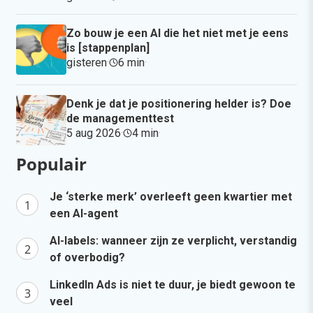
Zo bouw je een AI die het niet met je eens
is [stappenplan]
gisteren
·
6 min
·
Denk je dat je positionering helder is? Doe
de managementtest
5 aug 2026
·
4 min
·
Populair
Je ‘sterke merk’ overleeft geen kwartier met
een AI-agent
AI-labels: wanneer zijn ze verplicht, verstandig
of overbodig?
LinkedIn Ads is niet te duur, je biedt gewoon te
veel