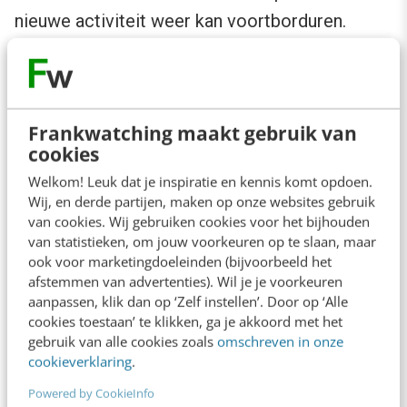
nieuwe activiteit weer kan voortborduren.
Wil je als merk ontdekken hoe sterk je basis
online is, dan doe je er goed aan om te
analyseren hoeveel verkeer de website krijgt
Frankwatching maakt gebruik van
cookies
vanuit referrals, direct en SEO (verkeer dat niet
Welkom! Leuk dat je inspiratie en kennis komt opdoen.
gerelateerd is aan welke campagne dan ook).
Wij, en derde partijen, maken op onze websites gebruik
Met huidige meetmethodes is dit steeds beter
van cookies. Wij gebruiken cookies voor het bijhouden
van statistieken, om jouw voorkeuren op te slaan, maar
inzichtelijk te maken. Daarnaast is het
ook voor marketingdoeleinden (bijvoorbeeld het
interessant om te analyseren of dit type ‘gratis’
afstemmen van advertenties). Wil je je voorkeuren
aanpassen, klik dan op ‘Zelf instellen’. Door op ‘Alle
verkeer ook omzet oplevert of bijdraagt aan de
cookies toestaan’ te klikken, ga je akkoord met het
omzet.
gebruik van alle cookies zoals
omschreven in onze
cookieverklaring
.
Het kan uiterst leerzaam zijn om te ontdekken
Powered by CookieInfo