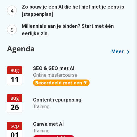
Zo bouw je een AI die het niet met je eens is
[stappenplan]
Millennials aan je binden? Start met één
eerlijke zin
Agenda
Meer
SEO & GEO met AI
aug
Online mastercourse
11
Beoordeeld met een 9!
aug
Content repurposing
26
Training
Canva met AI
sep
Training
01