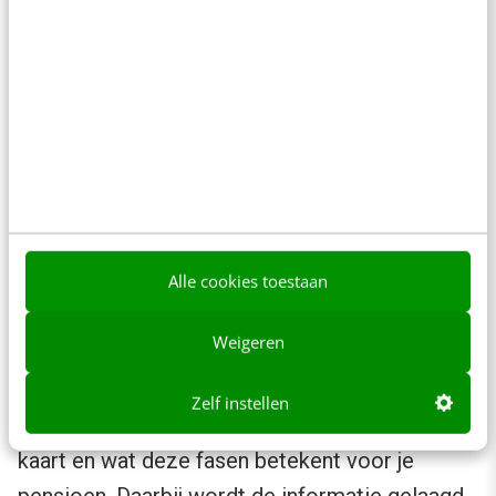
www.brandnewday.nl/Pensioen
Alle cookies toestaan
Zwitserleven gebruikt
customer journey
om
Weigeren
impactveranderingen inzichtelijk te maken.
Zo brengt Zwitserleven op haar website heel
Zelf instellen
duidelijk de verschillende fasen in je leven in
kaart en wat deze fasen betekent voor je