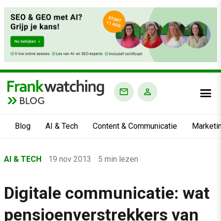
BLOG
Blog
AI & Tech
Content & Communicatie
Marketi
Home
AI & TECH
19 nov 2013
5 min lezen
›
Blog
Digitale communicatie: wat
›
pensioenverstrekkers van
AI & Tech