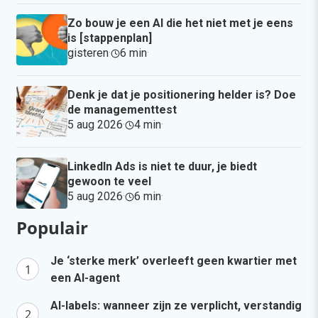
Zo bouw je een AI die het niet met je eens
is [stappenplan]
gisteren
·
6 min
·
Denk je dat je positionering helder is? Doe
de managementtest
5 aug 2026
·
4 min
·
LinkedIn Ads is niet te duur, je biedt
gewoon te veel
5 aug 2026
·
6 min
·
Populair
Je ‘sterke merk’ overleeft geen kwartier met
een AI-agent
AI-labels: wanneer zijn ze verplicht, verstandig