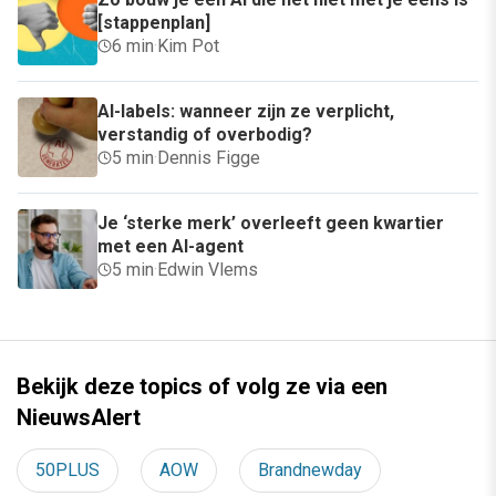
[stappenplan]
6 min
·
Kim Pot
AI-labels: wanneer zijn ze verplicht,
verstandig of overbodig?
5 min
·
Dennis Figge
Je ‘sterke merk’ overleeft geen kwartier
met een AI-agent
5 min
·
Edwin Vlems
Bekijk deze topics of volg ze via een
NieuwsAlert
50PLUS
AOW
Brandnewday