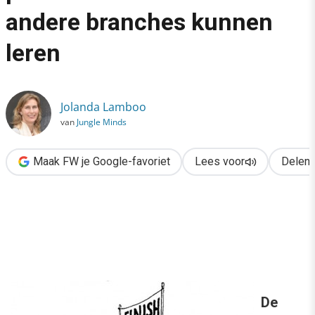
›
andere branches kunnen
Digitale communicatie: wat pensioenverstrekkers van andere b
leren
Jolanda Lamboo
van
Jungle Minds
Maak FW je Google-favoriet
Lees voor
Delen
De