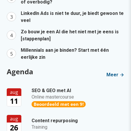
of overbodig?
LinkedIn Ads is niet te duur, je biedt gewoon te
veel
Zo bouw je een AI die het niet met je eens is
[stappenplan]
Millennials aan je binden? Start met één
eerlijke zin
Agenda
Meer
SEO & GEO met AI
aug
Online mastercourse
11
Beoordeeld met een 9!
aug
Content repurposing
26
Training