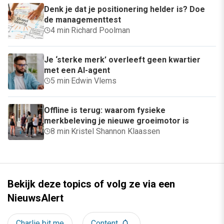
Denk je dat je positionering helder is? Doe
de managementtest
4 min
·
Richard Poolman
Je ‘sterke merk’ overleeft geen kwartier
met een AI-agent
5 min
·
Edwin Vlems
Offline is terug: waarom fysieke
merkbeleving je nieuwe groeimotor is
8 min
·
Kristel Shannon Klaassen
Bekijk deze topics of volg ze via een
NieuwsAlert
Charlie bit me
Content