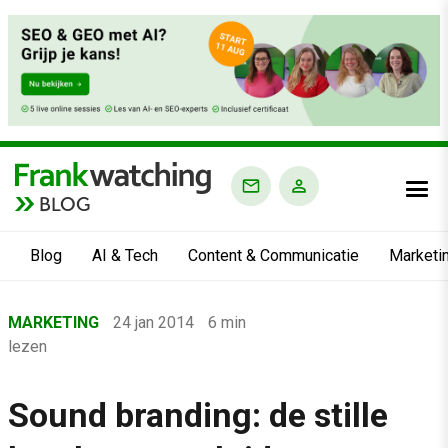
BLOG
Blog
AI & Tech
Content & Communicatie
Marketi
Home
MARKETING
24 jan 2014
6 min
›
lezen
Blog
›
Sound branding: de stille
Marketing