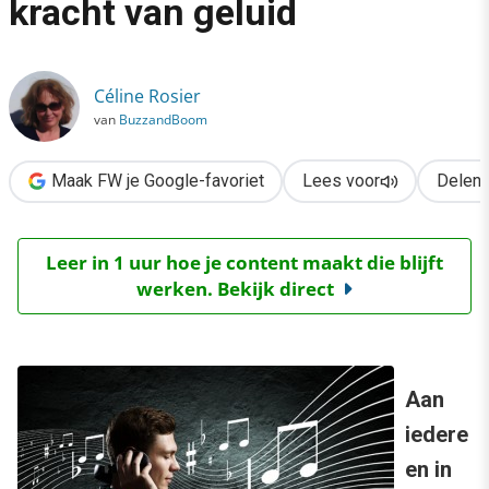
kracht van geluid
›
Sound branding: de stille kracht van geluid
Céline Rosier
van
BuzzandBoom
Maak FW je Google-favoriet
Lees voor
Delen
Leer in 1 uur hoe je content maakt die blijft
werken. Bekijk direct
Aan
iedere
en in