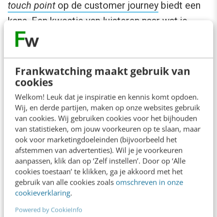
touch point
op de customer journey
biedt een
kans. Een kwestie van luisteren naar wat je
klanten willen: vaak kan geluid het antwoord
zijn op een behoefte uit de markt. Uiteraard kun
je geluid overal inzetten binnen de customer
Frankwatching maakt gebruik van
cookies
journey. Van een ringtone en een sprekend
Welkom! Leuk dat je inspiratie en kennis komt opdoen.
visitekaartje tot een plotselinge
sound take-
Wij, en derde partijen, maken op onze websites gebruik
over
op je home page.
van cookies. Wij gebruiken cookies voor het bijhouden
van statistieken, om jouw voorkeuren op te slaan, maar
ook voor marketingdoeleinden (bijvoorbeeld het
Het oor staat wijd open op Spotify
afstemmen van advertenties). Wil je je voorkeuren
aanpassen, klik dan op ‘Zelf instellen’. Door op ‘Alle
cookies toestaan’ te klikken, ga je akkoord met het
Streaming muziek via smartphone en tablet,
gebruik van alle cookies zoals
omschreven in onze
dat beslaat de halve
customer journey
van de
cookieverklaring
.
jongere generaties. Met vele duizenden gratis
Powered by CookieInfo