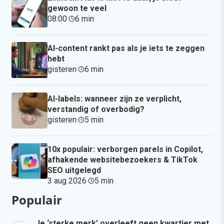
gewoon te veel
08:00
·
6 min
·
AI-content rankt pas als je iets te zeggen
hebt
gisteren
·
6 min
·
AI-labels: wanneer zijn ze verplicht,
verstandig of overbodig?
gisteren
·
5 min
·
10x populair: verborgen parels in Copilot,
afhakende websitebezoekers & TikTok
SEO uitgelegd
3 aug 2026
·
5 min
·
Populair
Je ‘sterke merk’ overleeft geen kwartier met