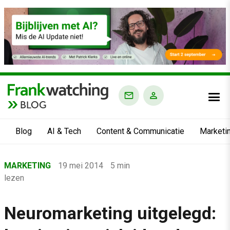
BLOG
Blog
AI & Tech
Content & Communicatie
Marketi
Home
MARKETING
19 mei 2014
5 min
›
lezen
Blog
›
Neuromarketing uitgelegd:
Marketing