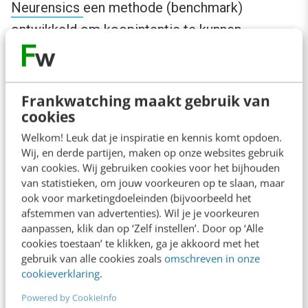
Neurensics
een methode (benchmark)
ontwikkeld om koopintentie te kunnen
voorspellen. Martin: “de belangrijkste uitdaging
voor marketeers is begrijpen hoe het brein
werkt. Als het beloningssysteem niet aan staat
Frankwatching maakt gebruik van
cookies
gebeurd er niks. Het
point of sales
zit diep in
Welkom! Leuk dat je inspiratie en kennis komt opdoen.
ons oude brein en het is aan marketeers om dit
Wij, en derde partijen, maken op onze websites gebruik
leren te begrijpen”.
van cookies. Wij gebruiken cookies voor het bijhouden
van statistieken, om jouw voorkeuren op te slaan, maar
ook voor marketingdoeleinden (bijvoorbeeld het
afstemmen van advertenties). Wil je je voorkeuren
aanpassen, klik dan op ‘Zelf instellen’. Door op ‘Alle
cookies toestaan’ te klikken, ga je akkoord met het
gebruik van alle cookies zoals
omschreven in onze
cookieverklaring
.
Powered by CookieInfo