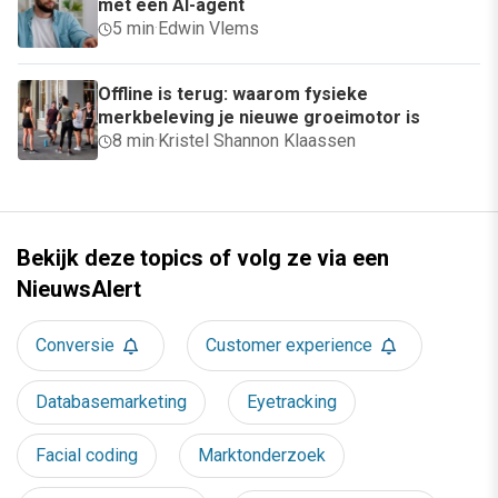
met een AI-agent
5 min
·
Edwin Vlems
Offline is terug: waarom fysieke
merkbeleving je nieuwe groeimotor is
8 min
·
Kristel Shannon Klaassen
Bekijk deze topics of volg ze via een
NieuwsAlert
Conversie
Customer experience
Databasemarketing
Eyetracking
Facial coding
Marktonderzoek