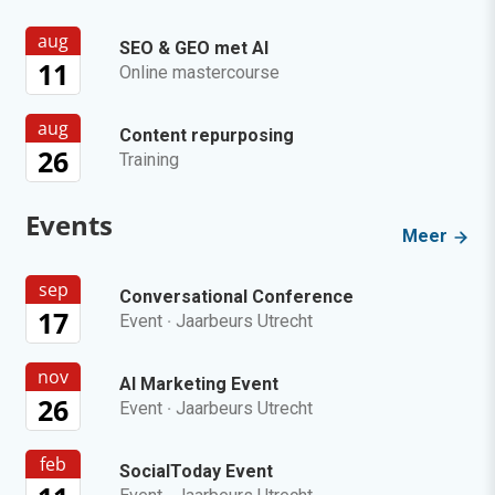
aug
SEO & GEO met AI
11
Online mastercourse
aug
Content repurposing
26
Training
Events
Meer
sep
Conversational Conference
17
Event
·
Jaarbeurs Utrecht
nov
AI Marketing Event
26
Event
·
Jaarbeurs Utrecht
feb
SocialToday Event