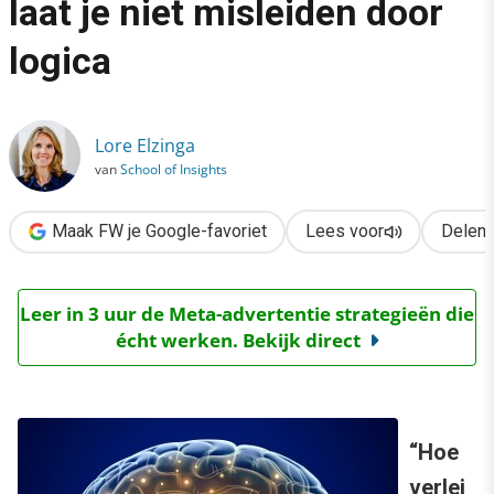
laat je niet misleiden door
›
logica
Neuromarketing uitgelegd: laat je niet misleiden door logica
Lore Elzinga
van
School of Insights
Maak FW je Google-favoriet
Lees voor
Delen
Leer in 3 uur de Meta-advertentie strategieën die
écht werken. Bekijk direct
“Hoe
verlei