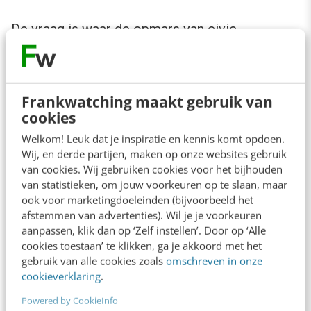
De vraag is waar de opmars van civic
crowdfunding heengaat. Is dit het begin van de
door premier Rutte zo bejubelde
participatiemaatschappij
? De meeste civic
Frankwatching maakt gebruik van
cookies
crowdfunding-projecten komen voort uit een
Welkom! Leuk dat je inspiratie en kennis komt opdoen.
gemeenschap die bij elkaar zijn gebracht door
Wij, en derde partijen, maken op onze websites gebruik
de locatie waar ze wonen of door een
van cookies. Wij gebruiken cookies voor het bijhouden
gezamenlijke interesse voor een bepaald
van statistieken, om jouw voorkeuren op te slaan, maar
ook voor marketingdoeleinden (bijvoorbeeld het
thema. De belangrijkste reden dat mensen
afstemmen van advertenties). Wil je je voorkeuren
eraan meedoen, lijkt vooral “het samen iets
aanpassen, klik dan op ‘Zelf instellen’. Door op ‘Alle
cookies toestaan’ te klikken, ga je akkoord met het
voor elkaar krijgen”.
gebruik van alle cookies zoals
omschreven in onze
cookieverklaring
.
Samen iets voor elkaar krijgen
Powered by CookieInfo