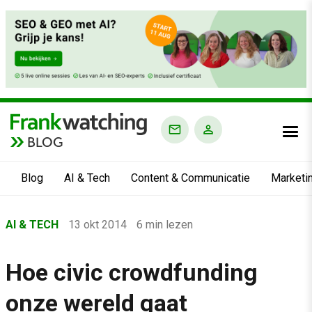
BLOG
Blog
AI & Tech
Content & Communicatie
Marketi
Home
AI & TECH
13 okt 2014
6 min lezen
›
Blog
Hoe civic crowdfunding
›
onze wereld gaat
AI & Tech