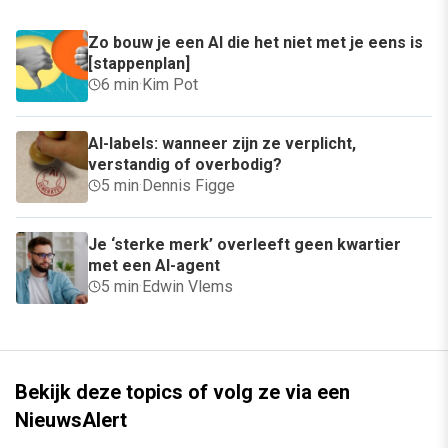
Zo bouw je een AI die het niet met je eens is
[stappenplan]
6 min
·
Kim Pot
AI-labels: wanneer zijn ze verplicht,
verstandig of overbodig?
5 min
·
Dennis Figge
Je ‘sterke merk’ overleeft geen kwartier
met een AI-agent
5 min
·
Edwin Vlems
Bekijk deze topics of volg ze via een
NieuwsAlert