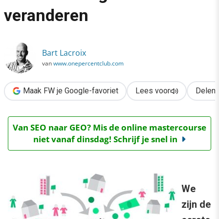
›
veranderen
Hoe civic crowdfunding onze wereld gaat veranderen
Bart Lacroix
van
www.onepercentclub.com
Maak FW je Google-favoriet
Lees voor
Delen
Van SEO naar GEO? Mis de online mastercourse
niet vanaf dinsdag! Schrijf je snel in
We
zijn de