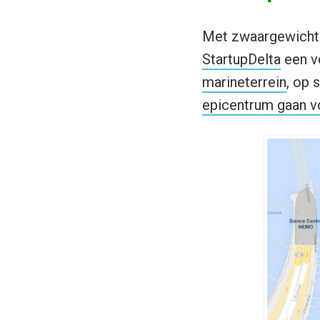
Met zwaargewicht 
StartupDelta
een vo
marineterrein
, op 
epicentrum gaan vo