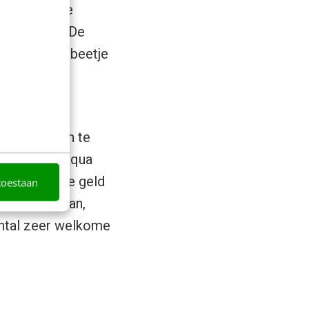
teerd met de
s het raak. De
 en voor een beetje
per maand
ters om zich te
zenmarkt zou qua
en, het grote geld
toestaan
van de oceaan,
antal zeer welkome