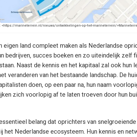
: <https://marineterrein.nl/nieuws/ontwikkelingen-op-het-marineterrein/>Marineterre
in eigen land compleet maken als Nederlandse opri
n bedrijven, succes boeken en zo uiteindelijk zelf f
staan. Naast de kennis en het kapitaal zal ook hun l
 het veranderen van het bestaande landschap. De hui
pitalisten doen, op een paar na, hun naam voorlopig
ijken zich voorlopig af te laten troeven door hun bu
 essentieel belang dat oprichters van snelgroeiende
bij het Nederlandse ecosysteem. Hun kennis en net