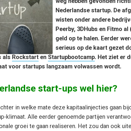
weg hebben gevonden richti
Nederlandse startup. De a
wisten onder andere bedrijv
Peerby, 3DHubs en Fitmo al (
geld op te halen. Eerder we
serieus op de kaart gezet d
 als
Rockstart
en
Startupbootcamp
. Het ziet er 
aat voor startups langzaam volwassen wordt.
erlandse start-ups wel hier?
echter in welke mate deze kapitaalinjecties gaan bij
p-klimaat. Alle eerder genoemde partijen verantwo
ionale groei te gaan realiseren. Het zou dan ook uit