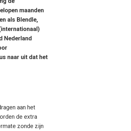
ng de
fgelopen maanden
en als Blendle,
internationaal)
rd Nederland
oor
dus naar uit dat het
dragen aan het
orden de extra
ermate zonde zijn