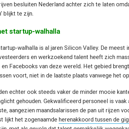
jven besluiten Nederland achter zich te laten omd
blijkt te zijn.
 het startup-walhalla
rtup-walhalla is al jaren Silicon Valley. De meest i
nvesteerders en werkzoekend talent heeft zich mas
 en Facebooks van deze wereld. Het gebied brengt 
sen voort, niet in de laatste plaats vanwege het o
rden echter ook steeds vaker de minder mooie kante
aglicht gehouden. Gekwalificeerd personeel is vaak
ste, aangezien maandsalarissen de pan uit rijzen vo
st lijkt het zogenaamde
herenakkoord tussen de gig
ijn, met als gevolg dat talent gemakkelijk weggek