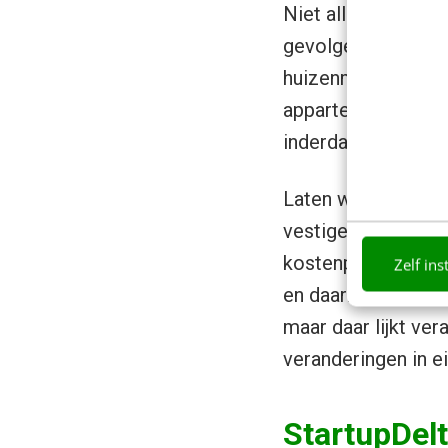
Niet alleen worden
gevolgen van de ex
huizenmarkt in San 
appartement betaal
inderdaad.
Laten we hopen dat
vestigen en vooral 
kostenplaatje voor
Zelf ins
en daarmee de inve
maar daar lijkt ve
veranderingen in ei
StartupDel