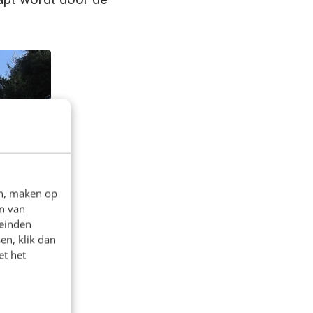
en, maken op
n van
leinden
en, klik dan
et het