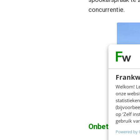
concurrentie.
Frankw
Welkom! Leu
onze websit
statistiek
(bijvoorbee
op ‘Zelf in
gebruik van
Onbetaalbare h
Powered by 