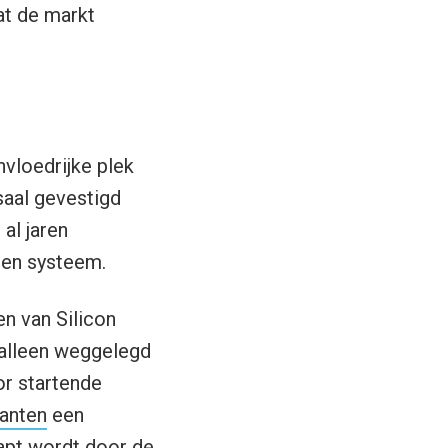
at de markt
nvloedrijke plek
saal gevestigd
al jaren
pen systeem.
n van Silicon
 alleen weggelegd
or startende
anten
een
aapt wordt door de