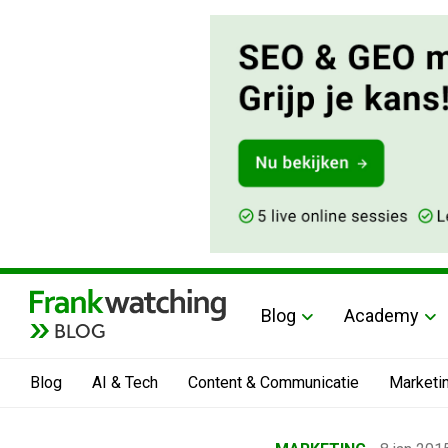
Blog
Academy
BLOG
Blog
AI & Tech
Content & Communicatie
Marketi
Home