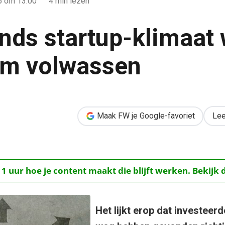
15
om 13:00
4 min lezen
nds startup-klimaat 
am volwassen
aat wordt langzaam volwassen
Maak FW je Google-favoriet
Lee
 1 uur hoe je content maakt die blijft werken. Bekijk 
Het lijkt erop dat investeerd