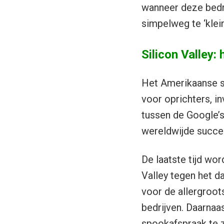
wanneer deze bedri
simpelweg te ‘klein’ 
Silicon Valley:
Het Amerikaanse sta
voor oprichters, i
tussen de Google’s
wereldwijde succes
De laatste tijd wo
Valley tegen het d
voor de allergroot
bedrijven. Daarnaa
spookafspraak te z