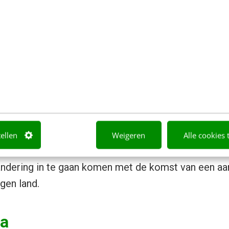
 oprichters en talenten binnen hun werk geconfron
plosieve groei van het gebied, ook op privégebied i
Francisco barst namelijk letterlijk uit haar voegen
 je dan al snel een bedrag van tweeduizend euro, 
 Nederland interessanter gaat worden voor oprich
om er actief te blijven. De vergelijking van de hui
lopig in het voordeel zijn van Amsterdam. De talent
tellen
Weigeren
Alle cookies 
steerders zitten nog wel even aan de andere kant 
randering in te gaan komen met de komst van een a
gen land.
ta