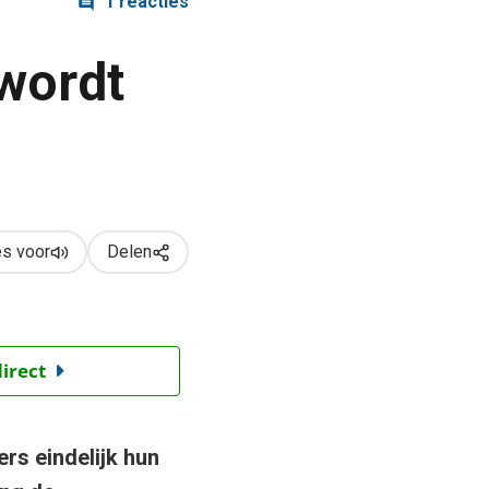
1 reacties
wordt
s voor
Delen
direct
ers eindelijk hun