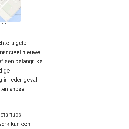
in.nl
chters geld
inancieel nieuwe
ef een belangrijke
dige
 in ieder geval
itenlandse
 startups
werk kan een