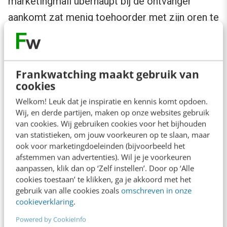
marketingmail überhaupt bij de ontvanger
aankomt zat menig toehoorder met zijn oren te
klapperen. De CE’er dient de complexiteit van
een gestructureerde e-mailmarketingaanpak
met alle elementen zoals schone databases,
Frankwatching maakt gebruik van
segmentatie en split run tests te begrijpen.
cookies
Welkom! Leuk dat je inspiratie en kennis komt opdoen.
5. Schrijven
Wij, en derde partijen, maken op onze websites gebruik
van cookies. Wij gebruiken cookies voor het bijhouden
van statistieken, om jouw voorkeuren op te slaan, maar
Tekst blijft de belangrijkste manier van
ook voor marketingdoeleinden (bijvoorbeeld het
afstemmen van advertenties). Wil je je voorkeuren
informatieoverdracht op het web. Er zou meer
aanpassen, klik dan op ‘Zelf instellen’. Door op ‘Alle
aandacht moeten komen voor het creatief
cookies toestaan’ te klikken, ga je akkoord met het
schrijven ten behoeve van contentmarketing.
gebruik van alle cookies zoals
omschreven in onze
cookieverklaring
.
Immers, daar draait het veel meer om de
Powered by CookieInfo
gekozen toon en om “storytelling” dan om het