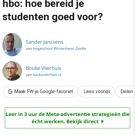
hbo: hoe bereid je
›
studenten goed voor?
Contentmarketing op het hbo: hoe bereid je studenten goed vo
Sander Janssens
van
Hogeschool Windesheim Zwolle
Bouke Vlierhuis
van
boukevlierhuis.nl
Maak FW je Google-favoriet
Lees voor
Delen
Leer in 3 uur de Meta-advertentie strategieën die
écht werken. Bekijk direct