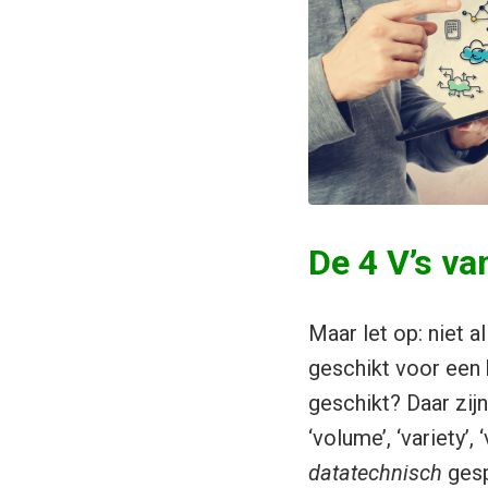
De 4 V’s va
Maar let op: niet al
geschikt voor een 
geschikt? Daar zij
‘volume’, ‘variety’
datatechnisch
gesp