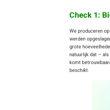
Check 1: Bi
We produceren op 
werden opgeslagen 
grote hoeveelheden
natuurlijk dat – al
komt betrouwbaard
beschikt.