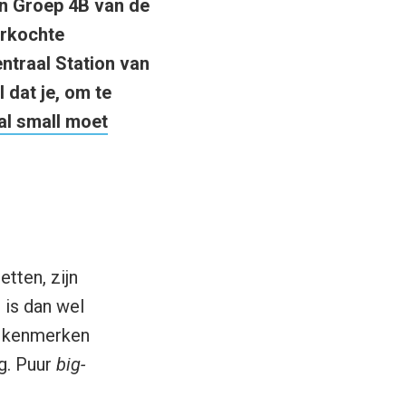
 in Groep 4B van de
erkochte
ntraal Station van
 dat je, om te
al small moet
etten, zijn
 is dan wel
de kenmerken
ag. Puur
big-