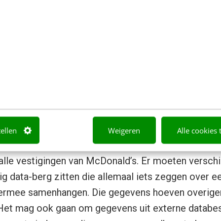
van Duitse vakantieparken analyseerden. Zo vonden
Die bleek in kindvriendelijkheid te zitten. Een kan
fileren!
 data zijn gevarieerd (‘variety’
r een geschikte big data-stapel, is de vraag of de 
s. Natuurlijk praten we niet over big data bij een ov
tellen
Weigeren
Alle cookies 
. Dat verandert als er in de database ook reviews 
 alle vestigingen van McDonald’s. Er moeten versch
big data-berg zitten die allemaal iets zeggen over e
 ermee samenhangen. Die gegevens hoeven overigens
. Het mag ook gaan om gegevens uit externe databe