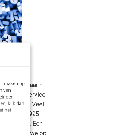
 een paar
hebben we nu
en, maken op
 verblijf, waarin
n van
bad en de service.
leinden
en, klik dan
akantiepark. Veel
et het
aar het in 1995
oordelingen
. Een
aan, waarbij we op