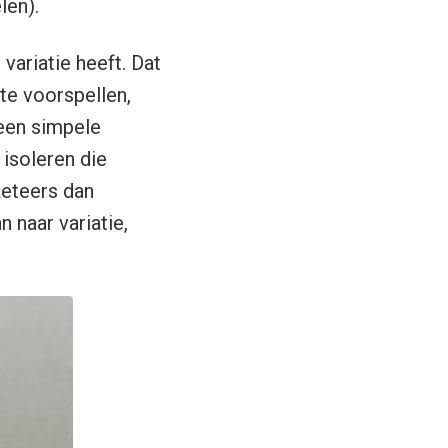
len).
 variatie heeft. Dat
 te voorspellen,
 een simpele
isoleren die
keteers dan
 naar variatie,