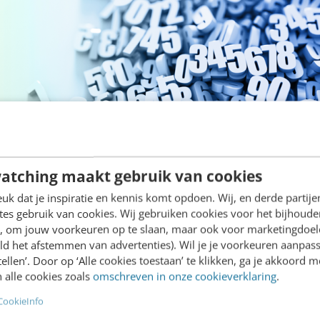
ijl vakantieparken in het verleden blij waren dat er
atching maakt gebruik van cookies
en werden ingevuld door huurders van een huisje, 
k dat je inspiratie en kennis komt opdoen. Wij, en derde partij
vakantiegangers geven uitgebreide recensies van hun
es gebruik van cookies. Wij gebruiken cookies voor het bijhoude
ening geven over de toiletten, de huisjes, het zwem
en, om jouw voorkeuren op te slaan, maar ook voor marketingdoe
ld het afstemmen van advertenties). Wil je je voorkeuren aanpass
elijk gewogen oordeel op over de service van een v
stellen’. Door op ‘Alle cookies toestaan’ te klikken, ga je akkoord m
iedere geval dan de paar formulieren waar de eigen
 alle cookies zoals
omschreven in onze cookieverklaring
.
e 8,5 van Landal in Holten is gebaseerd op
620 be
CookieInfo
e proef die we voor Landal in Duitsland hebben ged