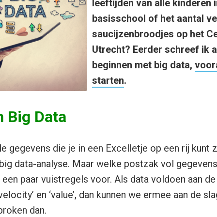
leeftijden van alle kinderen
basisschool of het aantal v
saucijzenbroodjes op het Ce
Utrecht? Eerder schreef ik al
beginnen met big data,
voor
starten
.
n Big Data
le gegevens die je in een Excelletje op een rij kunt z
big data-analyse. Maar welke postzak vol gegevens
n een paar vuistregels voor. Als data voldoen aan 
, ‘velocity’ en ‘value’, dan kunnen we ermee aan de sl
roken dan.