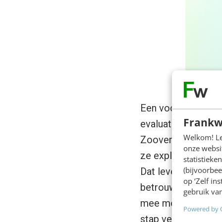
Een voorbeeld. Terw
Frankw
evaluatieformulier
Welkom! Leu
Zoover. Bijna alle 
onze websit
ze expliciet hun m
statistiek
(bijvoorbee
Dat levert een red
op ‘Zelf in
betrouwbaarder in 
gebruik van
mee moest doen. D
Powered by 
stap verder gaat d