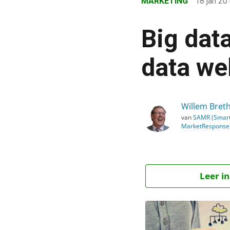
MARKETING
18 jan 2
›
Blog
Big data
›
Marketing
data wel
›
Big data voor beginners: 
Willem Bret
van
SAMR (Smar
MarketResponse
Leer in