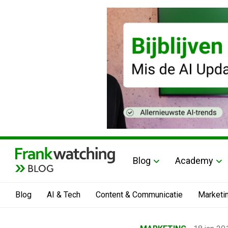
Blog
Academy
BLOG
Blog
AI & Tech
Content & Communicatie
Marketi
Home