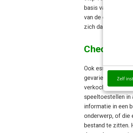
basis van ratings 
van de concurrent. 
zich daar op te pro
Check 2: Big
Ook essentieel voo
gevarieerd genoeg i
Zelf ins
verkochte Big Macs
speeltoestellen in
informatie in een 
onderwerp, of die
bestand te zitten