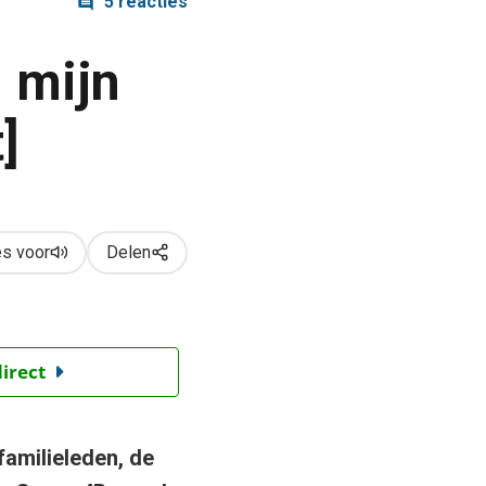
5 reacties
n mijn
]
s voor
Delen
direct
familieleden, de