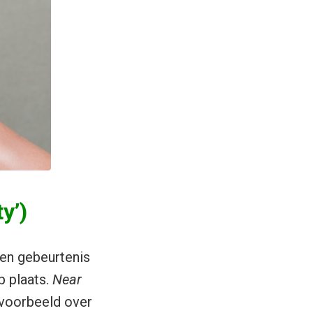
y’)
een gebeurtenis
p plaats.
Near
jvoorbeeld over