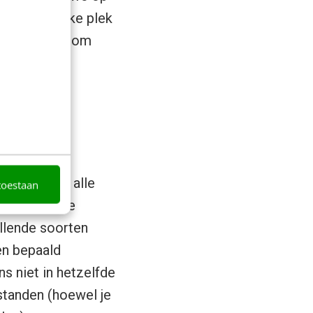
 we de zwakke plek
s voor Landal om
)
dataset wel
erzicht van alle
toestaan
zitten van de
illende soorten
en bepaald
 niet in hetzelfde
standen (hoewel je