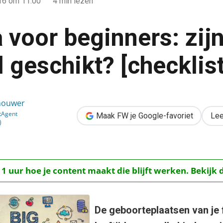
016
om 11:00
4 min lezen
 voor beginners: zij
 geschikt? [checklist
zijn mijn data wel geschikt? [checklist]
houwer
tAgent
Maak FW je Google-favoriet
Lee
)
 1 uur hoe je content maakt die blijft werken. Bekijk 
De geboorteplaatsen van je 