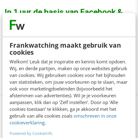
In 1 uur de basis van Facebook &
Instagram Ads [online cursus]
Aan de slag met social media advertising? Bekijk
Frankwatching maakt gebruik van
onze online cursus Facebook & Instagram
cookies
adverteren (basis). Je leert in 1 uur Ads maken en
Welkom! Leuk dat je inspiratie en kennis komt opdoen.
Wij, en derde partijen, maken op onze websites gebruik
hoe je doelgroep bereiken op basis van o.a. locatie,
van cookies. Wij gebruiken cookies voor het bijhouden
leeftijd en interesses.
Meer info
van statistieken, om jouw voorkeuren op te slaan, maar
ook voor marketingdoeleinden (bijvoorbeeld het
afstemmen van advertenties). Wil je je voorkeuren
aanpassen, klik dan op ‘Zelf instellen’. Door op ‘Alle
cookies toestaan’ te klikken, ga je akkoord met het
gebruik van alle cookies zoals
omschreven in onze
Anderen lezen ook
cookieverklaring
.
Powered by CookieInfo