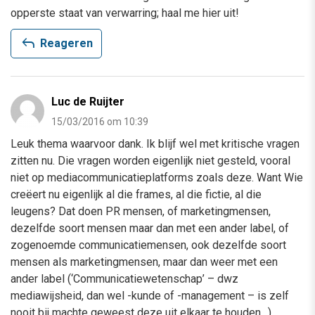
opperste staat van verwarring; haal me hier uit!
reply
Reageren
Luc de Ruijter
15/03/2016 om 10:39
Leuk thema waarvoor dank. Ik blijf wel met kritische vragen
zitten nu. Die vragen worden eigenlijk niet gesteld, vooral
niet op mediacommunicatieplatforms zoals deze. Want Wie
creëert nu eigenlijk al die frames, al die fictie, al die
leugens? Dat doen PR mensen, of marketingmensen,
dezelfde soort mensen maar dan met een ander label, of
zogenoemde communicatiemensen, ook dezelfde soort
mensen als marketingmensen, maar dan weer met een
ander label (‘Communicatiewetenschap’ – dwz
mediawijsheid, dan wel -kunde of -management – is zelf
nooit bij machte geweest deze uit elkaar te houden…).