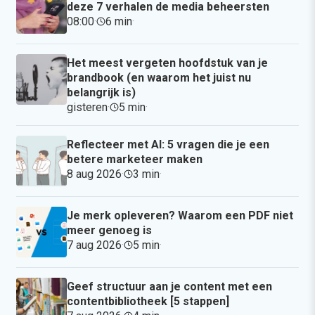
deze 7 verhalen de media beheersten
08:00
·
6 min
·
Het meest vergeten hoofdstuk van je
brandbook (en waarom het juist nu
belangrijk is)
gisteren
·
5 min
·
Reflecteer met AI: 5 vragen die je een
betere marketeer maken
8 aug 2026
·
3 min
·
Je merk opleveren? Waarom een PDF niet
meer genoeg is
7 aug 2026
·
5 min
·
Geef structuur aan je content met een
contentbibliotheek [5 stappen]