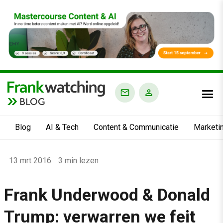
BLOG
Blog
AI & Tech
Content & Communicatie
Marketi
Home
13 mrt 2016
3 min lezen
›
Blog
Frank Underwood & Donald
›
Trump: verwarren we feit
Alle artikelen