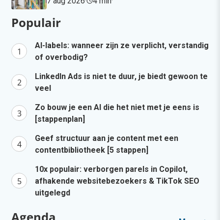
7 aug 2026
·
4 min
·
Populair
AI-labels: wanneer zijn ze verplicht, verstandig
of overbodig?
LinkedIn Ads is niet te duur, je biedt gewoon te
veel
Zo bouw je een AI die het niet met je eens is
[stappenplan]
Geef structuur aan je content met een
contentbibliotheek [5 stappen]
10x populair: verborgen parels in Copilot,
afhakende websitebezoekers & TikTok SEO
uitgelegd
Agenda