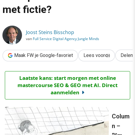
›
met fictie?
Frank Underwood & Donald Trump: verwarren we feit met fictie
Joost Steins Bisschop
van
Full Service Digital Agency Jungle Minds
Maak FW je Google-favoriet
Lees voor
Delen
Laatste kans: start morgen met online
mastercourse SEO & GEO met AI. Direct
aanmelden
Colum
n –