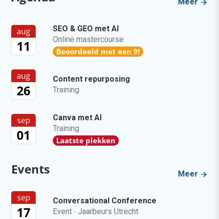
Meer
SEO & GEO met AI
aug
Online mastercourse
11
Beoordeeld met een 9!
aug
Content repurposing
26
Training
Canva met AI
sep
Training
01
Laatste plekken
Events
Meer
sep
Conversational Conference
17
Event
·
Jaarbeurs Utrecht