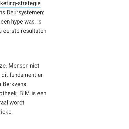
keting-strategie
vens Deursystemen:
een hype was, is
e eerste resultaten
jze. Mensen niet
 dit fundament er
en Berkvens
otheek. BIM is een
raal wordt
ieke.