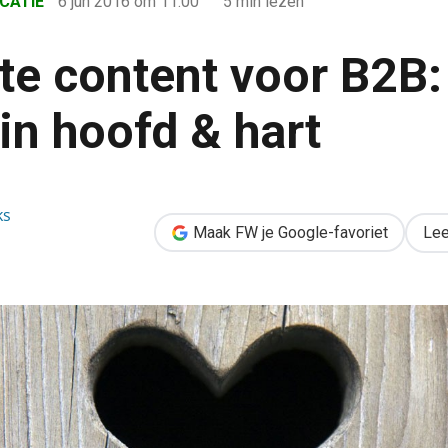
CATIE
6 jun 2016
om 11:00
5 min lezen
te content voor B2B: 
in hoofd & hart
B: raak je publiek in hoofd & hart
ks
Maak FW je Google-favoriet
Lee