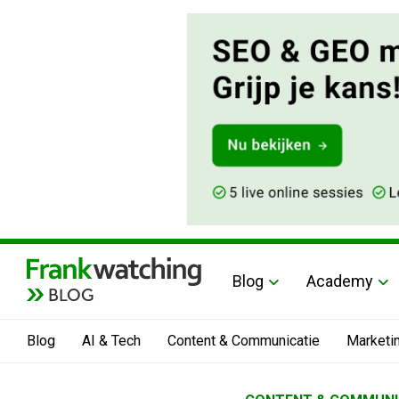
Blog
Academy
BLOG
Blog
AI & Tech
Content & Communicatie
Marketi
Home