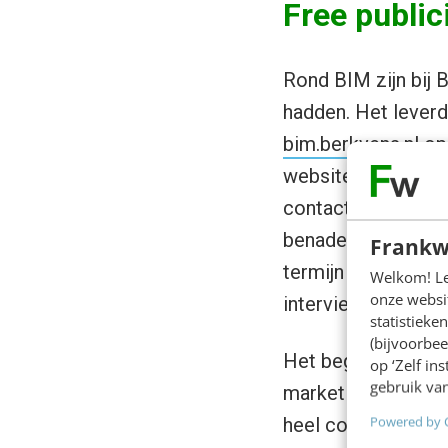
Free public
Rond BIM zijn bij
hadden. Het leverd
bim.berkvens.nl
op.
website. “Daarnaas
contacten en moge
benaderd om onze d
Frankw
termijn duizenden 
Welkom! Leu
onze websit
interviewen en blo
statistiek
(bijvoorbee
Het begin was er. 
op ‘Zelf in
gebruik van
marketingtransform
Powered by 
heel concreet dat 