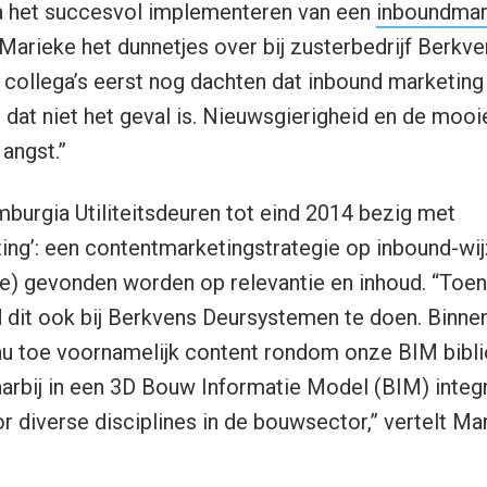
Na het succesvol implementeren van een
inboundmar
 Marieke het dunnetjes over bij zusterbedrijf Berk
ollega’s eerst nog dachten dat inbound marketing 
t dat niet het geval is. Nieuwsgierigheid en de mooi
angst.”
mburgia Utiliteitsdeuren tot eind 2014 bezig met
ing’: een contentmarketingstrategie op inbound-wi
ne) gevonden worden op relevantie en inhoud. “Toen
gd dit ook bij Berkvens Deursystemen te doen. Binn
nu toe voornamelijk content rondom onze BIM bibli
rbij in een 3D Bouw Informatie Model (BIM) integ
diverse disciplines in de bouwsector,” vertelt Mar