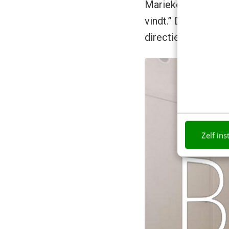
Marieke: “Zij zijn 
vindt.” Door midde
directie, maar ook
Zelf ins