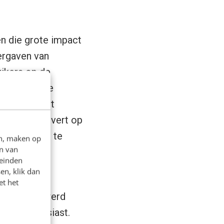
n die grote impact
ergaven van
uikers op de
 voor nieuwe
or een klant
sen. Dat levert op
agen tijd om te
en, maken op
n van
leinden
en, klik dan
 deze
et het
s over BIM werd
ook enthousiast.