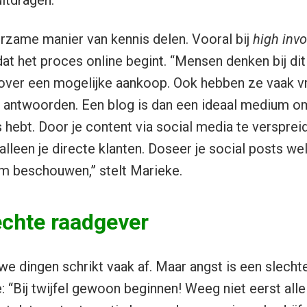
uitdragen.”
rzame manier van kennis delen. Vooral bij
high inv
dat het proces online begint. “Mensen denken bij di
a over een mogelijke aankoop. Ook hebben ze vaak 
r antwoorden. Een blog is dan een ideaal medium o
is hebt. Door je content via social media te versprei
alleen je directe klanten. Doseer je social posts w
pam beschouwen,” stelt Marieke.
echte raadgever
e dingen schrikt vaak af. Maar angst is een slechte
“Bij twijfel gewoon beginnen! Weeg niet eerst alle ri