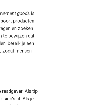
olvement goods
is
t soort producten
vragen en zoeken
m te bewijzen dat
den, bereik je een
el, zodat mensen
 raadgever. Als tip
sico’s af. Als je