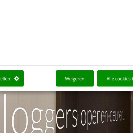
nog van de generatie die het delen van informatie nie
l van socialmedia-trainingen zorgde Marieke ervoor 
 andere collega’s enthousiast werden over haar aan
tellen
Weigeren
Alle cookies 