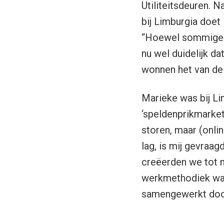
Utiliteitsdeuren. 
bij Limburgia doet
“Hoewel sommige c
nu wel duidelijk da
wonnen het van de 
Marieke was bij Li
‘speldenprikmarket
storen, maar (onli
lag, is mij gevraa
creëerden we tot 
werkmethodiek waa
samengewerkt door 