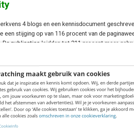
ity
 Berkvens 4 blogs en een kennisdocument geschreve
e een stijging op van 116 procent van de paginawe
 De publicaties leidden tot 311 procent meer gebr
t leverde het veel
free publicity
op, wat vervolgens
lijk nieuwe samenwerkingen zorgde. We werden do
euren voortaan in zijn conceptwoningen toe te pas
atching maakt gebruik van cookies
deuren op. Niet slecht voor een investering van 2 d
k dat je inspiratie en kennis komt opdoen. Wij, en derde partij
es gebruik van cookies. Wij gebruiken cookies voor het bijhoude
ggen,” zegt Marieke.
en, om jouw voorkeuren op te slaan, maar ook voor marketingdoe
ld het afstemmen van advertenties). Wil je je voorkeuren aanpass
De volgende stap was om de rest van het bedrijf in
stellen’. Door op ‘Alle cookies toestaan’ te klikken, ga je akkoord m
 alle cookies zoals
omschreven in onze cookieverklaring
.
atie mee te krijgen. Door het succes van de blog
CookieInfo
bloggen iets opleverde. Dit maakte de directie dan 