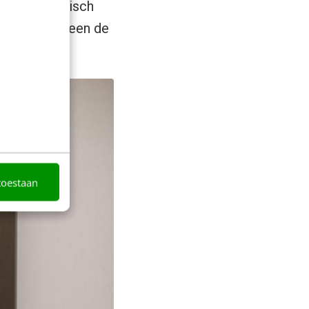
t per se logisch
dat niet alleen de
pak.
toestaan