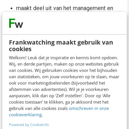
maakt deel uit van het management en
brengt data onder de aandacht
stelt datastatistieken en rapporten op
voor de collega’s van het management
Frankwatching maakt gebruik van
ontwikkelt en is verantwoordelijk voor de
cookies
visie en strategie van datamanagement
Welkom! Leuk dat je inspiratie en kennis komt opdoen.
stelt normen, regels en de organisatie van
Wij, en derde partijen, maken op onze websites gebruik
van cookies. Wij gebruiken cookies voor het bijhouden
Enterprise Information Management (EIM)
van statistieken, om jouw voorkeuren op te slaan, maar
en coördineert dit bedrijfsbreed
ook voor marketingdoeleinden (bijvoorbeeld het
afstemmen van advertenties). Wil je je voorkeuren
is verantwoordelijk voor opleiding en de
aanpassen, klik dan op ‘Zelf instellen’. Door op ‘Alle
ontwikkeling van intellectueel vermogen
cookies toestaan’ te klikken, ga je akkoord met het
gebruik van alle cookies zoals
omschreven in onze
binnen EIM
cookieverklaring
.
beheert Business Intelligence, Data
Powered by CookieInfo
Warehousing, data governance en