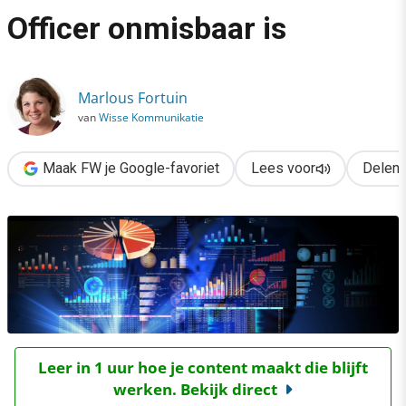
›
Officer onmisbaar is
Digitale transformatie? Waarom een Chief Data Officer onmisba
Marlous Fortuin
van
Wisse Kommunikatie
Maak FW je Google-favoriet
Lees voor
Delen
Leer in 1 uur hoe je content maakt die blijft
werken. Bekijk direct