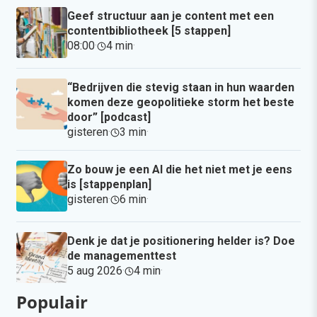
Geef structuur aan je content met een
contentbibliotheek [5 stappen]
08:00
·
4 min
·
“Bedrijven die stevig staan in hun waarden
komen deze geopolitieke storm het beste
door” [podcast]
gisteren
·
3 min
·
Zo bouw je een AI die het niet met je eens
is [stappenplan]
gisteren
·
6 min
·
Denk je dat je positionering helder is? Doe
de managementtest
5 aug 2026
·
4 min
·
Populair