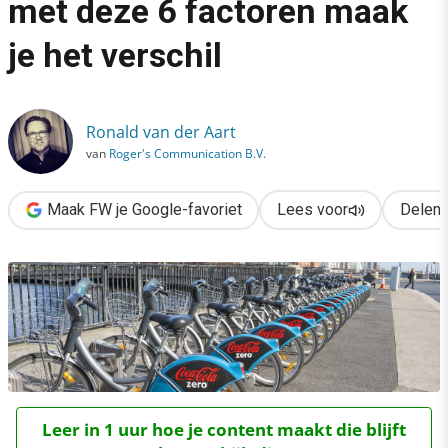
met deze 6 factoren maak
›
je het verschil
Sponsoring & partnerships: met deze 6 factoren maak je het ve
Ronald van der Aart
van
Roger's Communication B.V.
Maak FW je Google-favoriet
Lees voor
Delen
Leer in 1 uur hoe je content maakt die blijft