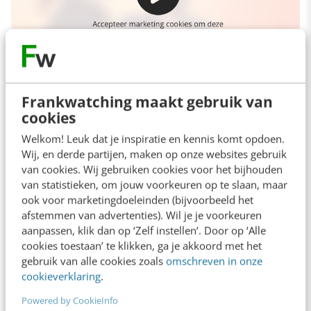
Frankwatching maakt gebruik van
cookies
Gedeelde missie
Welkom! Leuk dat je inspiratie en kennis komt opdoen.
Wij, en derde partijen, maken op onze websites gebruik
Van een volledig andere orde is
onna-onna
, een
van cookies. Wij gebruiken cookies voor het bijhouden
van statistieken, om jouw voorkeuren op te slaan, maar
niche-verzekeraar die ondernemende vrouwen
ook voor marketingdoeleinden (bijvoorbeeld het
wil helpen zich financieel vrij te voelen.
afstemmen van advertenties). Wil je je voorkeuren
aanpassen, klik dan op ‘Zelf instellen’. Door op ‘Alle
Managing director
Geneviève Meerburg
cookies toestaan’ te klikken, ga je akkoord met het
worstelt om de AEGON-dochter meer
gebruik van alle cookies zoals
omschreven in onze
cookieverklaring
.
naambekendheid te geven binnen de
doelgroep.
Powered by CookieInfo