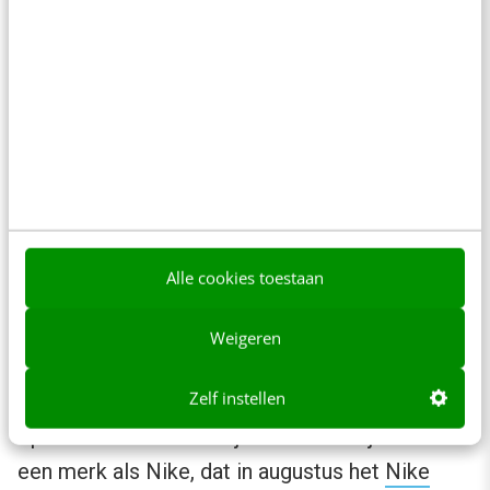
de rallly ziet Meerburg wel een uitdaging. Een
vrouwenteam in de rallysport is nu geen nieuws
meer.
Opvallen in publieke ruimte
Brand urbanism
wint terrein, volgens
Rinkse
Brand
van BRAND The Urban Agency en
Joop
Alle cookies toestaan
de Boer
van bureau Golfstromen. In
toenemende mate lijken steden open te staan
Weigeren
voor een vernieuwend partnership met
Zelf instellen
bedrijven om projecten te realiseren in de
openbare ruimte. Dat lijkt aantrekkelijk voor
een merk als Nike, dat in augustus het
Nike