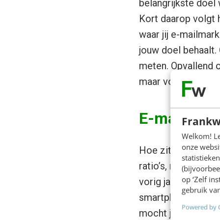
belangrijkste doel 
Kort daarop volgt 
waar jij e-mailmark
jouw doel behaalt. 
meten. Opvallend ov
maar voor 38 proce
E-mailmarke
Frankw
Welkom! Leu
onze websit
Hoe zit het met de 
statistiek
ratio’s, maar we zi
(bijvoorbee
op ‘Zelf in
vorig jaar. En het
gebruik van
smartphone (52,22
Powered by 
mocht je het nog n