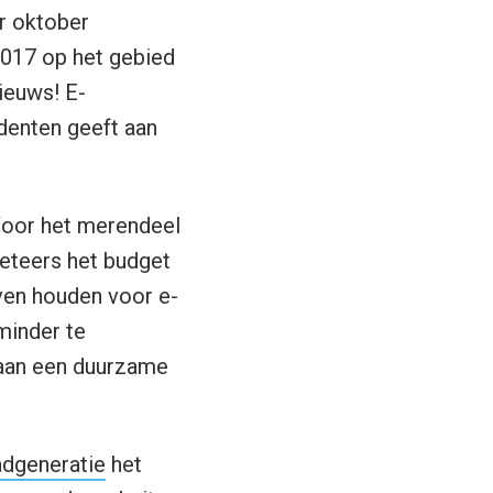
ar oktober
2017 op het gebied
ieuws! E-
denten geeft aan
 Voor het merendeel
keteers het budget
ven houden voor e-
minder te
 aan een duurzame
adgeneratie
het