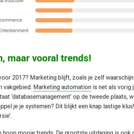
, maar vooral trends!
voor 2017? Marketing blijft, zoals je zelf waarschij
h vakgebied.
Marketing automation
is net als vorig 
 staat ‘databasemanagement’ op de tweede plaats, w
ppel je je systemen? Dit blijkt een knap lastige klu
sie’.
en hoop mooie trends. De grootste uitdaging is oo