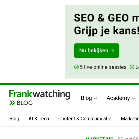
Blog
Academy
BLOG
Blog
AI & Tech
Content & Communicatie
Marketi
Home