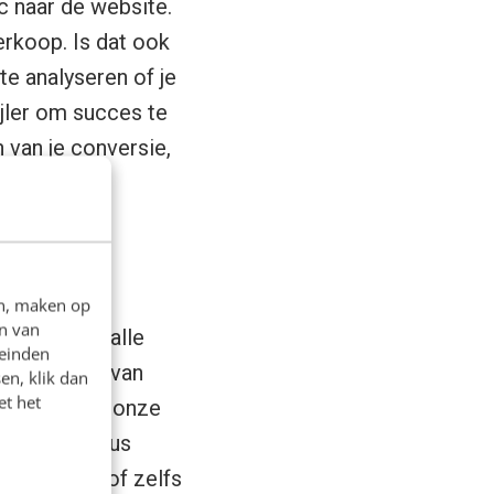
ic naar de website.
erkoop. Is dat ook
te analyseren of je
ijler om succes te
 van je conversie,
obile!
en, maken op
n van
etering bij alle
leinden
ten opzichte van
en, klik dan
et het
jk) vaker op onze
el hoger. Dus
responsive
of zelfs