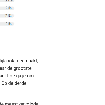
nlijk ook meemaakt,
jaar de grootste
ant hoe ga je om
s! Op de derde
k de meest gevolgde