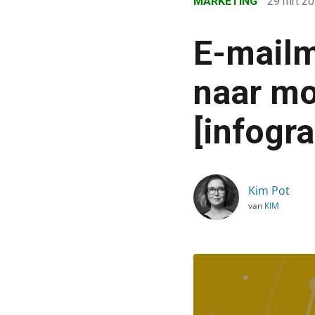
MARKETING
29 mrt 2
›
Blog
E-mailma
›
Marketing
naar mo
›
[infogra
E-mailmarketing: het tij 
Kim Pot
van
KIM