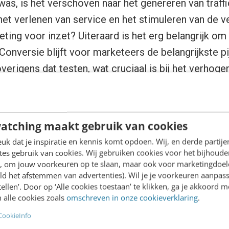
was, is het verschoven naar het genereren van traff
het verlenen van service en het stimuleren van de v
eting voor inzet? Uiteraard is het erg belangrijk om 
Conversie blijft voor marketeers de belangrijkste p
erigens dat testen, wat cruciaal is bij het verhogen
nt van de marketeers standaard is.
ting: het tij is gekeerd naar m
atching maakt gebruik van cookies
k dat je inspiratie en kennis komt opdoen. Wij, en derde partij
es gebruik van cookies. Wij gebruiken cookies voor het bijhoude
ratio’s? Voorop staat dat er nog ruimte is voor verb
en, om jouw voorkeuren op te slaan, maar ook voor marketingdoe
en bij bijvoorbeeld de
open rate
een lichte stijging 
ld het afstemmen van advertenties). Wil je je voorkeuren aanpass
stellen’. Door op ‘Alle cookies toestaan’ te klikken, ga je akkoord m
 was te verwachten, maar we openen e-mails (eindeli
 alle cookies zoals
omschreven in onze cookieverklaring
.
%) dan op een desktop! Ook de
click rate
is op mobi
CookieInfo
iet geregeld hebben, zorg dat jouw e-mailtemplate