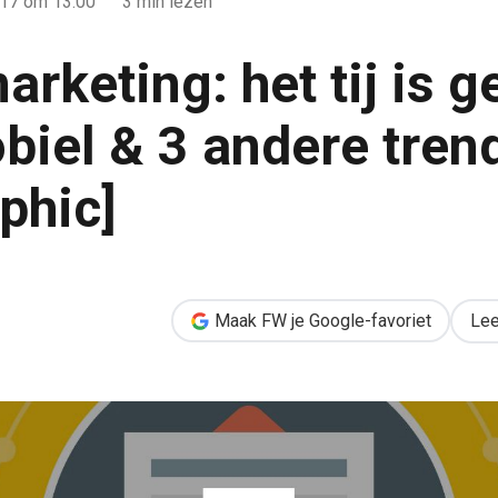
017
om 13:00
3 min lezen
rketing: het tij is 
biel & 3 andere tren
phic]
is gekeerd naar mobiel & 3 andere trends [infographic]
Maak FW je Google-favoriet
Lee