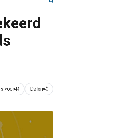
gekeerd
ds
s voor
Delen