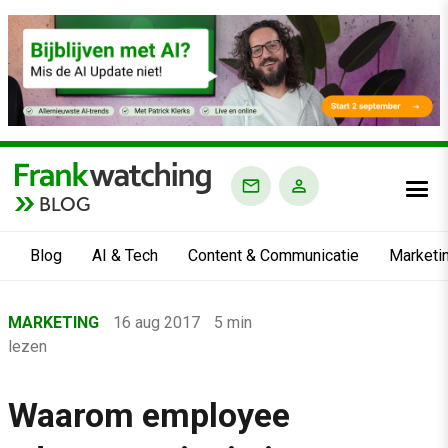
BLOG
Blog
AI & Tech
Content & Communicatie
Marketi
Home
MARKETING
16 aug 2017
5 min
›
lezen
Blog
›
Waarom employee
Marketing