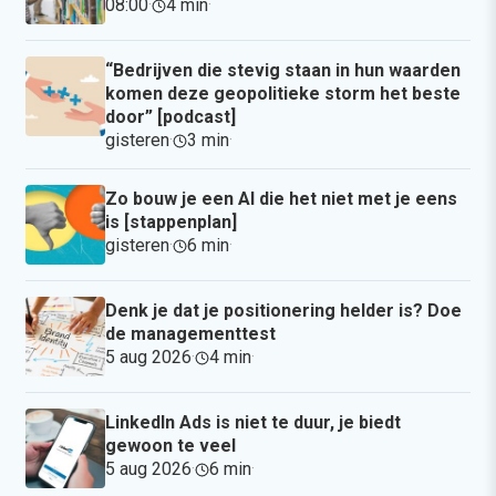
08:00
·
4 min
·
“Bedrijven die stevig staan in hun waarden
komen deze geopolitieke storm het beste
door” [podcast]
gisteren
·
3 min
·
Zo bouw je een AI die het niet met je eens
is [stappenplan]
gisteren
·
6 min
·
Denk je dat je positionering helder is? Doe
de managementtest
5 aug 2026
·
4 min
·
LinkedIn Ads is niet te duur, je biedt
gewoon te veel
5 aug 2026
·
6 min
·