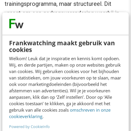
trainingsprogramma, maar structureel. Dit
vraagt om een gedragsverandering waarbij in
de nieuwe situatie niet alleen de marcom-
medewerker maar de hele organisatie
verantwoordelijk is voor het verspreiden van
Frankwatching maakt gebruik van
cookies
de marketingboodschappen.
Welkom! Leuk dat je inspiratie en kennis komt opdoen.
Wij, en derde partijen, maken op onze websites gebruik
Rol van marcom-medewerker: curatie
van cookies. Wij gebruiken cookies voor het bijhouden
als aanvulling op creatie
van statistieken, om jouw voorkeuren op te slaan, maar
ook voor marketingdoeleinden (bijvoorbeeld het
afstemmen van advertenties). Wil je je voorkeuren
Uit grootschalig onderzoek bij onze klanten
aanpassen, klik dan op ‘Zelf instellen’. Door op ‘Alle
cookies toestaan’ te klikken, ga je akkoord met het
blijkt dat het vinden van content om te delen
gebruik van alle cookies zoals
omschreven in onze
het grootste obstakel is om actief te worden
cookieverklaring
.
op de persoonlijke kanalen.
Powered by CookieInfo