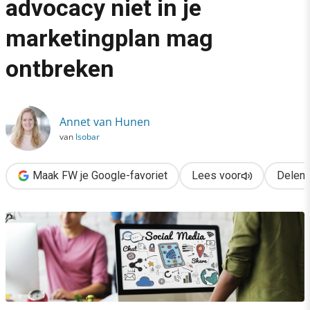
advocacy niet in je
›
marketingplan mag
Waarom employee advocacy niet in je marketingplan mag ontb
ontbreken
Annet van Hunen
van
Isobar
Maak FW je Google-favoriet
Lees voor
Delen