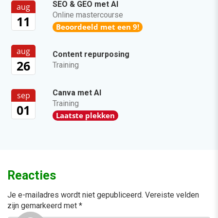
SEO & GEO met AI
aug
Online mastercourse
11
Beoordeeld met een 9!
aug
Content repurposing
26
Training
Canva met AI
sep
Training
01
Laatste plekken
Reacties
Je e-mailadres wordt niet gepubliceerd.
Vereiste velden
zijn gemarkeerd met
*