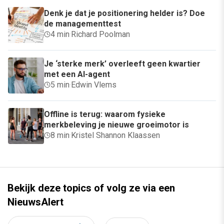
Denk je dat je positionering helder is? Doe
de managementtest
4 min
·
Richard Poolman
Je ‘sterke merk’ overleeft geen kwartier
met een AI-agent
5 min
·
Edwin Vlems
Offline is terug: waarom fysieke
merkbeleving je nieuwe groeimotor is
8 min
·
Kristel Shannon Klaassen
Bekijk deze topics of volg ze via een
NieuwsAlert