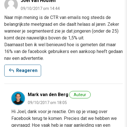
Joel van Houten
09/10/2017 om 14:44
Naar mijn mening is de CTR van emails nog steeds de
belangrijkste meetgraad en die daalt helaas al jaren. Zeker
wanneer je segmenteerd zie je dat jongeren (onder de 25)
komt deze nauwelijks boven de 1,5% uit.
Daarnaast ben ik wel benieuwd hoe is gemeten dat maar
16% van de facebook gebruikers een aankoop heeft gedaan
nav een advertentie.
reply
Reageren
Mark van den Berg
Auteur
09/10/2017 om 18:05
Hi Joel, dank voor je reactie. Om op je vraag over
Facebook terug te komen. Precies dat we hebben we
gevraagd: Hoe vaak heb je naar aanleiding van een