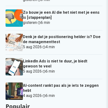
Zo bouw je een AI die het niet met je eens
is [stappenplan]
gisteren
·
6 min
·
Denk je dat je positionering helder is? Doe
de managementtest
5 aug 2026
·
4 min
·
LinkedIn Ads is niet te duur, je biedt
gewoon te veel
5 aug 2026
·
6 min
·
AI-content rankt pas als je iets te zeggen
hebt
4 aug 2026
·
6 min
·
Populair