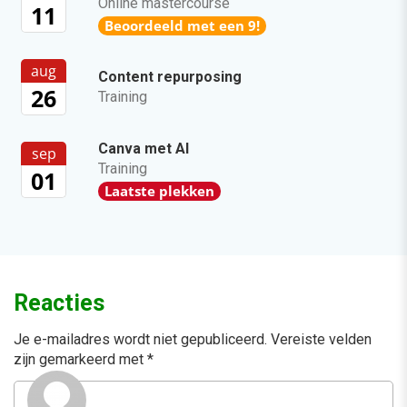
Online mastercourse
11
Beoordeeld met een 9!
aug
Content repurposing
26
Training
Canva met AI
sep
Training
01
Laatste plekken
Reacties
Je e-mailadres wordt niet gepubliceerd.
Vereiste velden
zijn gemarkeerd met
*