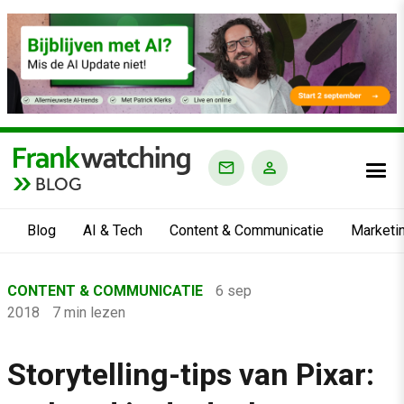
BLOG
Blog
AI & Tech
Content & Communicatie
Marketi
Home
CONTENT & COMMUNICATIE
6 sep
›
2018
7 min lezen
Blog
›
Storytelling-tips van Pixar:
Content & Communicatie