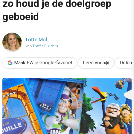
zo houd je de doelgroep
›
geboeid
Storytelling-tips van Pixar: zo houd je de doelgroep geboeid
Lotte Mol
van
Traffic Builders
Maak FW je Google-favoriet
Lees voor
Delen