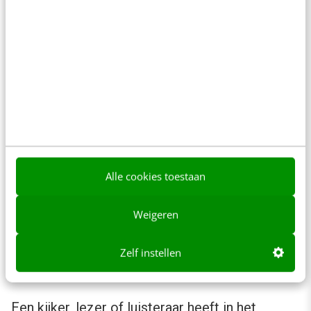
kunnen brengen, is wat mij betreft terug te zien
in de kerstcampagnes van John Lewis. De
kernboodschap is in deze vorm van visual
storytelling eigenlijk ieder jaar hetzelfde: een
onvergetelijke Kerst met je dierbaren. Dat John
Lewis veel handige en mooie cadeaus
daarvoor verkoopt, is bijzaak: het gaat om het
verhaal eromheen.
Alle cookies toestaan
https://www.youtube.com/watch?
Weigeren
v=smr7eSxyGeY
Zelf instellen
Tip 5. Identificeren met een karakter
Een kijker, lezer of luisteraar heeft in het