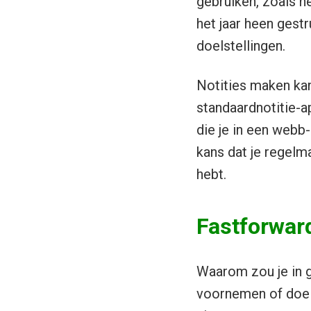
gebruiken, zoals 
het jaar heen gest
doelstellingen.
Notities maken kan
standaardnotitie-a
die je in een webb
kans dat je regelm
hebt.
Fastforwar
Waarom zou je in g
voornemen of doel 