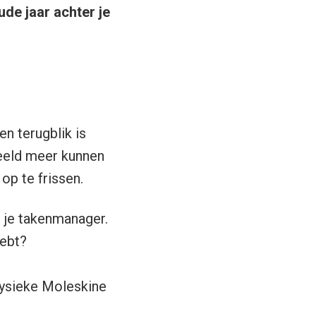
ude jaar achter je
n terugblik is
beeld meer kunnen
op te frissen.
n je takenmanager.
hebt?
 fysieke Moleskine