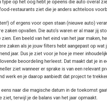
type op het oog hebt je opeens die auto overal ziet.
stfood-restaurants ziet die je anders achteloos voorbi
Eten!) of ergens voor open staan (nieuwe auto) verand
 zaken opvallen. Die auto’s waren er al maar jij sto
 zien. Een beeld van het eind van het jaar maken, h
ere zaken als je jouw filters hebt aangepast op wat j
d jaar. Dus je ziet voor je hoe je meer inhoudelij
lovende beoordeling herleest. Dat maakt dat je in e
eller ziet wanneer er sprake is van een relevant p
nd werk en je daarop aanbiedt dat project te trekke
n eens naar die magische datum in de toekomst gaat,
e ziet, terwijl je de balans van het jaar opmaakt.