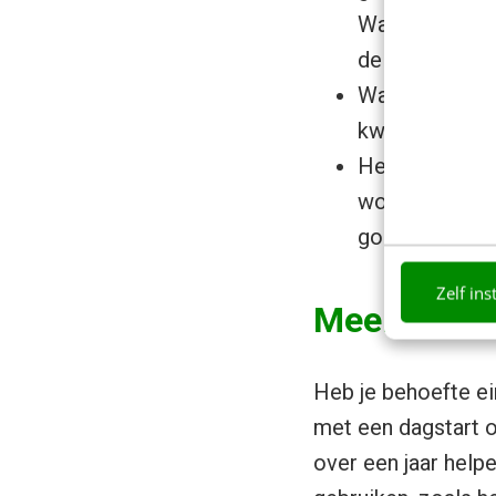
Waren de zake
de juiste? Hoe
Wat is zonder 
kwam op het j
Het kan helpe
woorden de ess
goede raad aa
Zelf ins
Meer data 
Heb je behoefte ei
met een dagstart o
over een jaar help