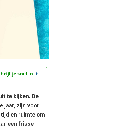
ijf je snel in
t te kijken. De
jaar, zijn voor
tijd en ruimte om
aar een frisse