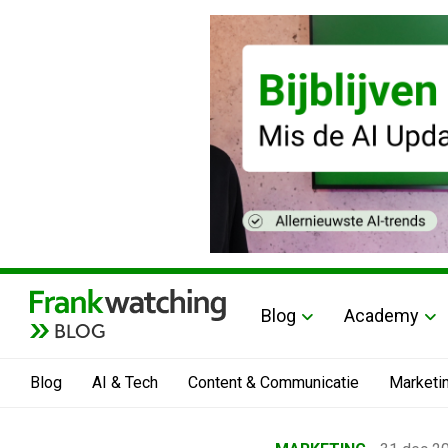
Blog
Academy
BLOG
Blog
AI & Tech
Content & Communicatie
Marketi
Home