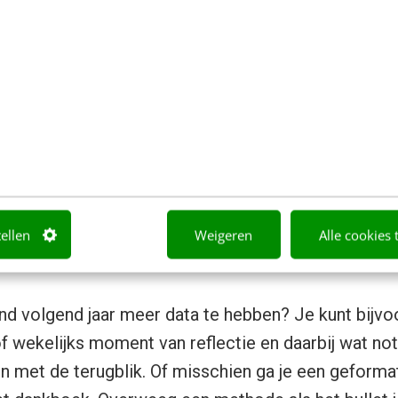
n die je overwogen hebt om te stoppen met dat ve
 kijk je terug op die keuze?
meer het beste advies dat je dit jaar gekregen hebt
uiste moment langs en heeft je veel opgeleverd?
n om de terugblik samen te vatten
in drie woorden
.
entie van dit jaar? Hoe koppel je successen, tegenv
n drie woorden?
tellen
Weigeren
Alle cookies 
verzamelen?
nd volgend jaar meer data te hebben? Je kunt bijv
f wekelijks moment van reflectie en daarbij wat noti
en met de terugblik. Of misschien ga je een geforma