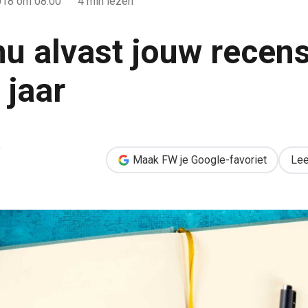
018
om 08:00
4 min lezen
nu alvast jouw recen
 jaar
censie voor volgend jaar
e
Maak FW je Google-favoriet
Lee