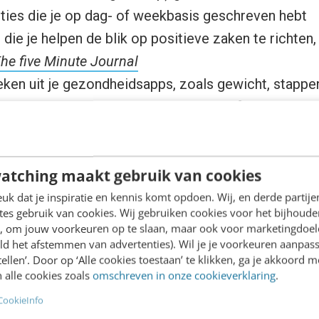
cties die je op dag- of weekbasis geschreven hebt
s die je helpen de blik op positieve zaken te richten
he five Minute Journal
ieken uit je gezondheidsapps, zoals gewicht, stappe
ronk, hoe vaak en hoe ver je bent gaan fietsen, ha
dere verdiensten, zoals een gekregen bonus, een cer
rsus, een betekenisvolle bedank-mail of aanbeveling
atching maakt gebruik van cookies
f en hoe je dit jaar onderscheiden bent.
 projecten waren niet af of bleken erg hardnekkig?
k dat je inspiratie en kennis komt opdoen. Wij, en derde partij
es gebruik van cookies. Wij gebruiken cookies voor het bijhoude
ode draden in dit alles? Wat ging goed? Wat was la
en, om jouw voorkeuren op te slaan, maar ook voor marketingdoe
heb je al ondernomen? Waar ligt nog werk?
ld het afstemmen van advertenties). Wil je je voorkeuren aanpass
stellen’. Door op ‘Alle cookies toestaan’ te klikken, ga je akkoord m
grijke beslissingen die je dit jaar genomen hebt? En 
 alle cookies zoals
omschreven in onze cookieverklaring
.
van besluitvorming als op de beslissing? Dus zijn 
CookieInfo
t om te overwegen een nieuwe baan te beginnen, d