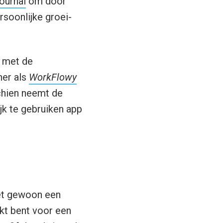
journal
om door
rsoonlijke groei-
n met de
ner als
WorkFlowy
chien neemt de
jk te gebruiken app
iet gewoon een
rkt bent voor een