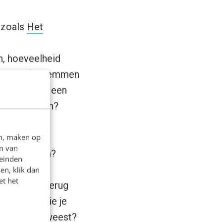
, zoals
Het
n, hoeveelheid
rdlopen of zwemmen
tificaat van een
 via LinkedIn?
en, maken op
n van
stig? Waarom?
leinden
en, klik dan
et het
hoe kijk je terug
de mensen die je
e juiste geweest?