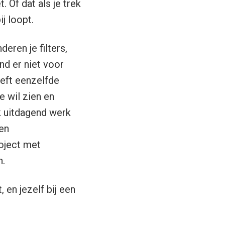
 Of dat als je trek
j loopt.
eren je filters,
nd er niet voor
eeft eenzelfde
e wil zien en
k uitdagend werk
en
roject met
n.
 en jezelf bij een