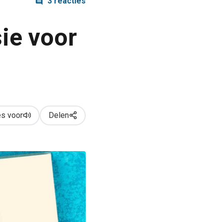
3 reacties
sie voor
s voor
Delen