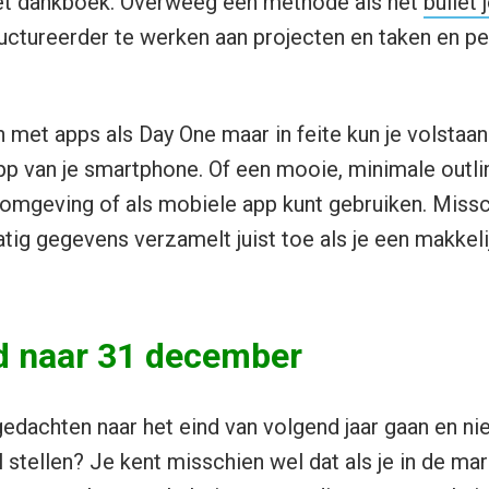
het dankboek. Overweeg een methode als het
bullet 
ructureerder te werken aan projecten en taken en pe
 met apps als Day One maar in feite kun je volstaa
pp van je smartphone. Of een mooie, minimale outli
-omgeving of als mobiele app kunt gebruiken. Miss
atig gegevens verzamelt juist toe als je een makkeli
d naar 31 december
edachten naar het eind van volgend jaar gaan en n
stellen? Je kent misschien wel dat als je in de ma