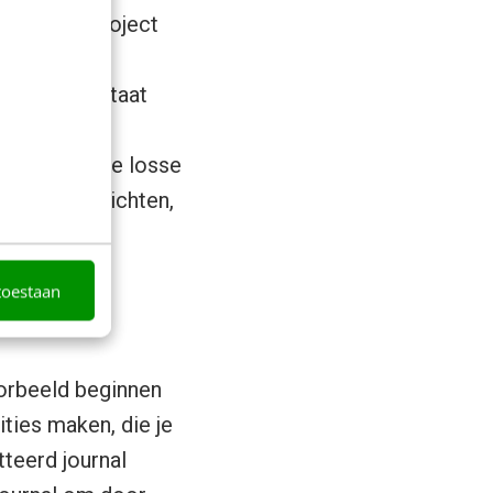
rvelende project
? Of welk citaat
 Wat is in drie losse
allers, inzichten,
toestaan
oorbeeld beginnen
ties maken, die je
tteerd journal