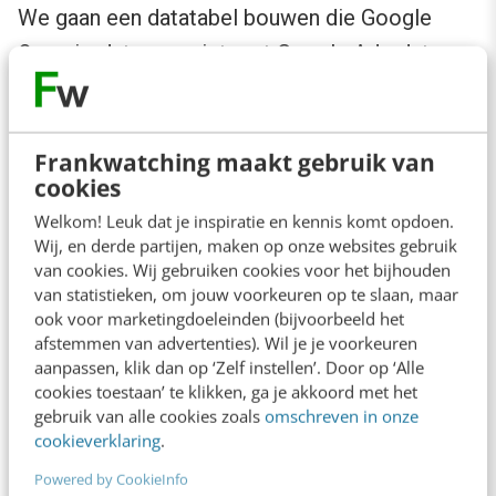
We gaan een datatabel bouwen die Google
Organic-data verenigt met Google Ads-data en
rankingdata die is binnengehaald in een Google
Sheet.
Frankwatching maakt gebruik van
cookies
Stap 1. Creëer Google Sheet voor je
Welkom! Leuk dat je inspiratie en kennis komt opdoen.
rankings
Wij, en derde partijen, maken op onze websites gebruik
van cookies. Wij gebruiken cookies voor het bijhouden
Open hier de (vrij toegankelijke) Google Sheet
.
van statistieken, om jouw voorkeuren op te slaan, maar
ook voor marketingdoeleinden (bijvoorbeeld het
Maak een kopie voor eigen gebruik.
afstemmen van advertenties). Wil je je voorkeuren
aanpassen, klik dan op ‘Zelf instellen’. Door op ‘Alle
In de voorbeeldfile zie je drie tabs:
cookies toestaan’ te klikken, ga je akkoord met het
gebruik van alle cookies zoals
omschreven in onze
cookieverklaring
.
Tab: ranking – serps. Hierin upload je via
Powered by CookieInfo
Google Scripts dag na dag alle rankings