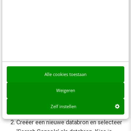
binnen. Of ik nu op 34 of op 98 sta, het is niet
goed en dus een aandachtspunt. Als dit niet
automatisch kan, knip en plak dan je rankings.
Stap 2. Maak databronnen aan
Doorloop onderstaande stappen om je
databronnen klaar te maken. Stap 1 en 2 zou je
Alle cookies toestaan
al moeten gedaan hebben als je de vorige
oefening hierboven hebt gevolgd.
Weigeren
Maak een nieuw en leeg Google Data
Zelf instellen
Studio-bestand aan.
Creëer een nieuwe databron en selecteer