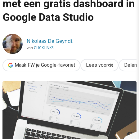
met een gratis dashboard in
›
Google Data Studio
Grip op je SEO-performance met een gratis dashboard in Googl
Nikolaas De Geyndt
van
CLICKLINKS
Maak FW je Google-favoriet
Lees voor
Delen