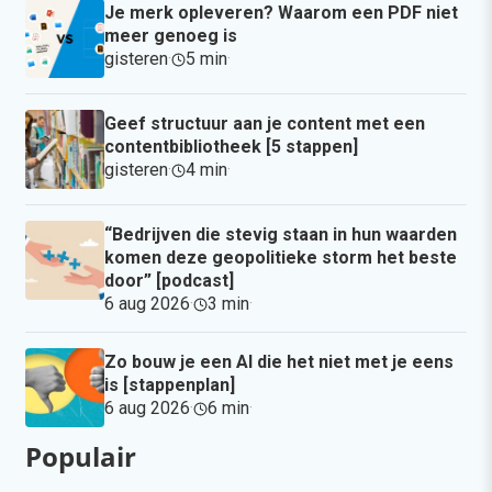
Je merk opleveren? Waarom een PDF niet
meer genoeg is
gisteren
·
5 min
·
Geef structuur aan je content met een
contentbibliotheek [5 stappen]
gisteren
·
4 min
·
“Bedrijven die stevig staan in hun waarden
komen deze geopolitieke storm het beste
door” [podcast]
6 aug 2026
·
3 min
·
Zo bouw je een AI die het niet met je eens
is [stappenplan]
6 aug 2026
·
6 min
·
Populair