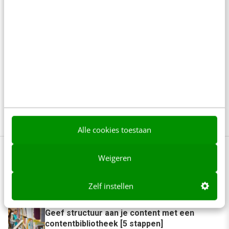
Wil jij leren om nóg meer uit social media marketing
(en advertising) te halen? Dan is onze 6-daagse
opleiding Social media een aanrader. Leer alles over
de belangrijkste kanalen, ga aan de slag met het
herdefiniëren van KPI's en ga aan de slag met het
optimaliseren van je strategie. Benieuwd of het iets
voor je is?
Bekijk hier
Alle cookies toestaan
Weigeren
Anderen lezen ook
Zelf instellen
Geef structuur aan je content met een
contentbibliotheek [5 stappen]