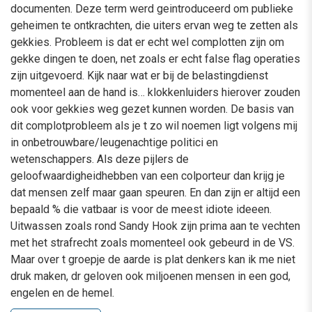
documenten. Deze term werd geintroduceerd om publieke
geheimen te ontkrachten, die uiters ervan weg te zetten als
gekkies. Probleem is dat er echt wel complotten zijn om
gekke dingen te doen, net zoals er echt false flag operaties
zijn uitgevoerd. Kijk naar wat er bij de belastingdienst
momenteel aan de hand is… klokkenluiders hierover zouden
ook voor gekkies weg gezet kunnen worden. De basis van
dit complotprobleem als je t zo wil noemen ligt volgens mij
in onbetrouwbare/leugenachtige politici en
wetenschappers. Als deze pijlers de
geloofwaardigheidhebben van een colporteur dan krijg je
dat mensen zelf maar gaan speuren. En dan zijn er altijd een
bepaald % die vatbaar is voor de meest idiote ideeen.
Uitwassen zoals rond Sandy Hook zijn prima aan te vechten
met het strafrecht zoals momenteel ook gebeurd in de VS.
Maar over t groepje de aarde is plat denkers kan ik me niet
druk maken, dr geloven ook miljoenen mensen in een god,
engelen en de hemel.