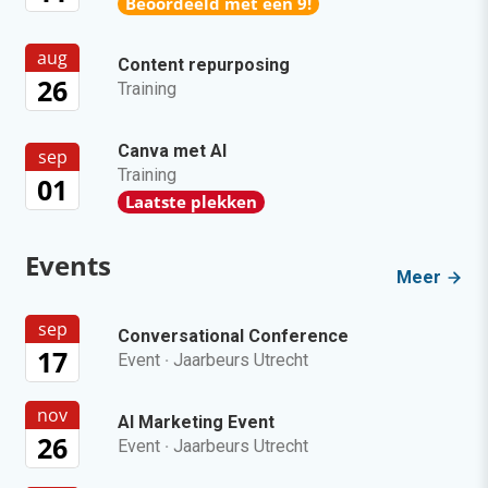
Beoordeeld met een 9!
aug
Content repurposing
26
Training
Canva met AI
sep
Training
01
Laatste plekken
Events
Meer
sep
Conversational Conference
17
Event
·
Jaarbeurs Utrecht
nov
AI Marketing Event
26
Event
·
Jaarbeurs Utrecht