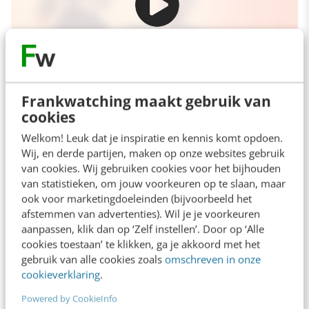
Frankwatching maakt gebruik van
cookies
“I wanted the web to serve humanity”
Welkom! Leuk dat je inspiratie en kennis komt opdoen.
Wij, en derde partijen, maken op onze websites gebruik
van cookies. Wij gebruiken cookies voor het bijhouden
Afgelopen september was er in Amsterdam
van statistieken, om jouw voorkeuren op te slaan, maar
een congres voor mensen die geloven dat de
ook voor marketingdoeleinden (bijvoorbeeld het
afstemmen van advertenties). Wil je je voorkeuren
wereld plat is. Dit zijn een
aanpassen, klik dan op ‘Zelf instellen’. Door op ‘Alle
slordige
150.000
Nederlanders. En meer dan
cookies toestaan’ te klikken, ga je akkoord met het
gebruik van alle cookies zoals
omschreven in onze
800.000 Nederlanders geloven dat Amerikanen
cookieverklaring
.
in Nevada buitenlandse wezens verbergen.
Powered by CookieInfo