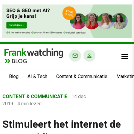
BLOG
Blog
AI & Tech
Content & Communicatie
Marketi
Home
CONTENT & COMMUNICATIE
14 dec
›
2019
4 min lezen
Blog
›
Stimuleert het internet de
Content & Communicatie