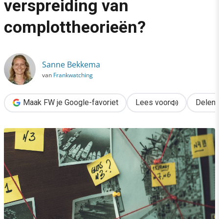
verspreiding van
›
complottheorieën?
Stimuleert het internet de verspreiding van complottheorieën?
Sanne Bekkema
van
Frankwatching
Maak FW je Google-favoriet
Lees voor
Delen