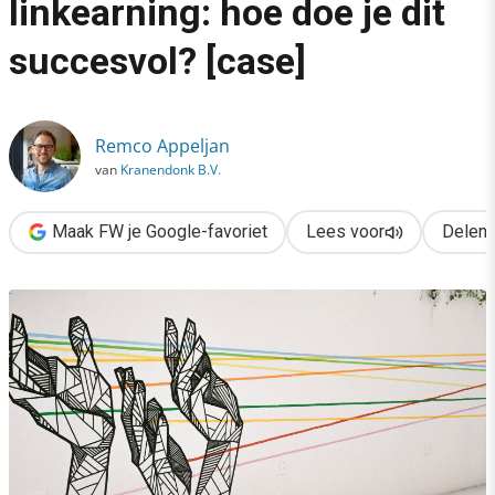
linkearning: hoe doe je dit
›
succesvol? [case]
Van linkbuilding naar linkearning: hoe doe je dit succesvol? [cas
Remco Appeljan
van
Kranendonk B.V.
Maak FW je Google-favoriet
Lees voor
Delen