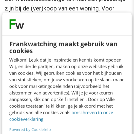
zijn bij de (ver)koop van een woning. Voor
makelaars dus waarschijnlijk een goed
onderwerp om te behandelen in een blog. Zo
zochten we verder en kwamen we onder
Frankwatching maakt gebruik van
andere ook uit op:
cookies
Welkom! Leuk dat je inspiratie en kennis komt opdoen.
Verzekeraars: minder waterschade
Wij, en derde partijen, maken op onze websites gebruik
betekent minder schadeclaims.
van cookies. Wij gebruiken cookies voor het bijhouden
van statistieken, om jouw voorkeuren op te slaan, maar
Gemeenten, provincies en de overheid:
ook voor marketingdoeleinden (bijvoorbeeld het
een waterbestendige tuin ontlast het riool.
afstemmen van advertenties). Wil je je voorkeuren
aanpassen, klik dan op ‘Zelf instellen’. Door op ‘Alle
Daardoor ontstaat minder snel
cookies toestaan’ te klikken, ga je akkoord met het
wateroverlast op straat.
gebruik van alle cookies zoals
omschreven in onze
cookieverklaring
.
Websites gericht op het klimaat en
Powered by CookieInfo
duurzaamheid: een waterbestendige tuin