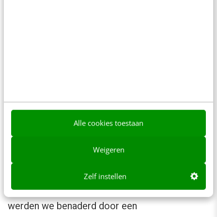
dan verwezen we naar deze pagina en gaven
we aan dat we informatie hadden die daar naar
ons idee op aansloot.
We hebben niet om een link of bronvermelding
gevraagd, maar alleen op ons blogbericht
gewezen en gezegd: “vind je het interessant?
Neem de infographic dan gerust over”. Soms
Alle cookies toestaan
plaatsten websites alleen de infographic. Geen
bronvermelding of link. In een enkel geval werd
Weigeren
er een link geplaatst nadat we ze nogmaals op
ons blogbericht wezen. Maar ook een plaatsing
Zelf instellen
zonder link kan alsnog tot een link leiden. Zo
werden we benaderd door een