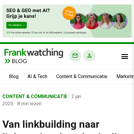
BLOG
Blog
AI & Tech
Content & Communicatie
Marketi
Home
CONTENT & COMMUNICATIE
2 jan
›
2020
8 min lezen
Blog
›
Van linkbuilding naar
Content & Communicatie