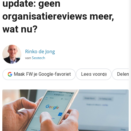
update: geen
›
organisatiereviews meer,
Google Rich snippet-update: geen organisatiereviews meer, wa
wat nu?
Rinko de Jong
van
Seotech
Maak FW je Google-favoriet
Lees voor
Delen