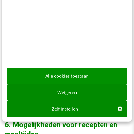
productprijs
Je kunt er ook aan denken om de
voorraadbeschikbaarheid toe te voegen met
de productprijs-snippet. Voor gebruikers met
een koopbehoefte kan dit interessant zijn. Ze
zien namelijk direct of het product op voorraad
is én wat de prijs is.
Alle cookies toestaan
Weigeren
Zelf instellen
6. Mogelijkheden voor recepten en