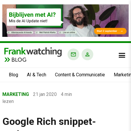
BLOG
Blog
AI & Tech
Content & Communicatie
Marketi
Home
MARKETING
21 jan 2020
4 min
›
lezen
Blog
›
Google Rich snippet-
Marketing