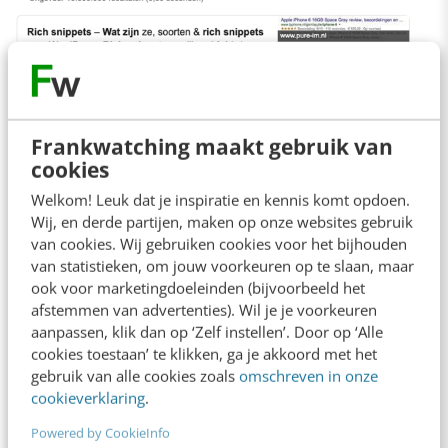
Frankwatching maakt gebruik van
cookies
Welkom! Leuk dat je inspiratie en kennis komt opdoen.
Wij, en derde partijen, maken op onze websites gebruik
van cookies. Wij gebruiken cookies voor het bijhouden
De featured snippet kan bijvoorbeeld ook een
van statistieken, om jouw voorkeuren op te slaan, maar
tabel zijn. Uit onderzoek van duizenden SERPs
ook voor marketingdoeleinden (bijvoorbeeld het
afstemmen van advertenties). Wil je je voorkeuren
komt naar voren dat Google de voorkeur heeft
aanpassen, klik dan op ‘Zelf instellen’. Door op ‘Alle
voor het tabel element. Zie ook
dit artikel
.
cookies toestaan’ te klikken, ga je akkoord met het
gebruik van alle cookies zoals
omschreven in onze
cookieverklaring
.
Powered by CookieInfo