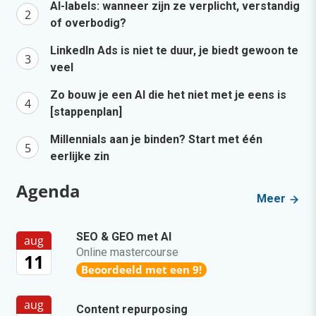
AI-labels: wanneer zijn ze verplicht, verstandig
of overbodig?
LinkedIn Ads is niet te duur, je biedt gewoon te
veel
Zo bouw je een AI die het niet met je eens is
[stappenplan]
Millennials aan je binden? Start met één
eerlijke zin
Agenda
Meer
SEO & GEO met AI
aug
Online mastercourse
11
Beoordeeld met een 9!
aug
Content repurposing