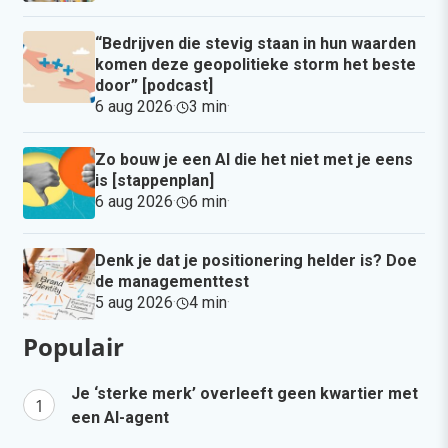
“Bedrijven die stevig staan in hun waarden
komen deze geopolitieke storm het beste
door” [podcast]
6 aug 2026
·
3 min
·
Zo bouw je een AI die het niet met je eens
is [stappenplan]
6 aug 2026
·
6 min
·
Denk je dat je positionering helder is? Doe
de managementtest
5 aug 2026
·
4 min
·
Populair
Je ‘sterke merk’ overleeft geen kwartier met
een AI-agent