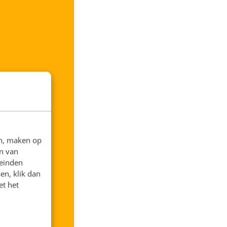
en, maken op
n van
leinden
en, klik dan
et het