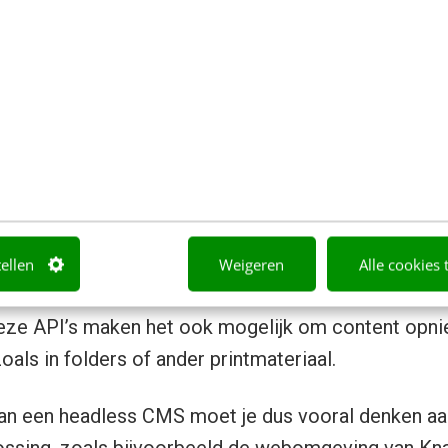
Bron afbeelding:
Mirza Dabeer Hussain
van een headless CMS
ent delen
htgewicht API’s kun je je eigen website ontwikkelen
andere partijen. Daarnaast kun je ook heel eenvoud
tellen
Weigeren
Alle cookies 
jvoorbeeld mobiele apps, informatiezuilen en
narrow
eze API’s maken het ook mogelijk om content opnie
zoals in folders of ander printmateriaal.
van een headless CMS moet je dus vooral denken aa
ossing, zoals bijvoorbeeld de webomgeving van Kna