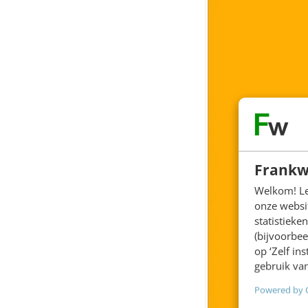
Frankw
Welkom! Leu
onze websit
statistiek
(bijvoorbee
op ‘Zelf in
gebruik van
Powered by 