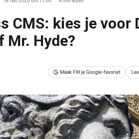
18 feb 2020
om 11:00
4 min lezen
s CMS: kies je voor 
of Mr. Hyde?
or Dr. Jekyll of Mr. Hyde?
Maak FW je Google-favoriet
Lee