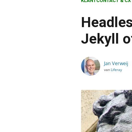
KLANTCONTACT & CX
›
Blog
Headles
›
Klantcontact & CX
Jekyll 
›
Headless CMS: kies je vo
Jan Verweij
van
Liferay