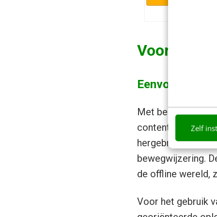
Voordelen 
Eenvoudig cont
Met behulp van lic
content delen met 
Zelf ins
hergebruiken in bi
bewegwijzering. D
de offline wereld, 
Voor het gebruik 
georiënteerde opl