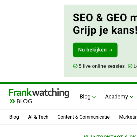
Blog
Academy
BLOG
Blog
AI & Tech
Content & Communicatie
Marketi
Home