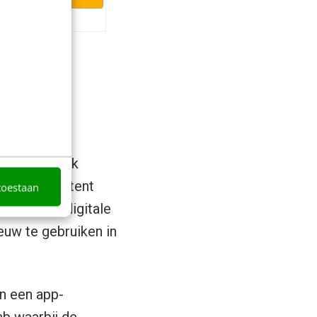
 en makkelijk
ig deze content
toestaan
 casting
/ digitale
uw te gebruiken in
n een app-
b waarbij de