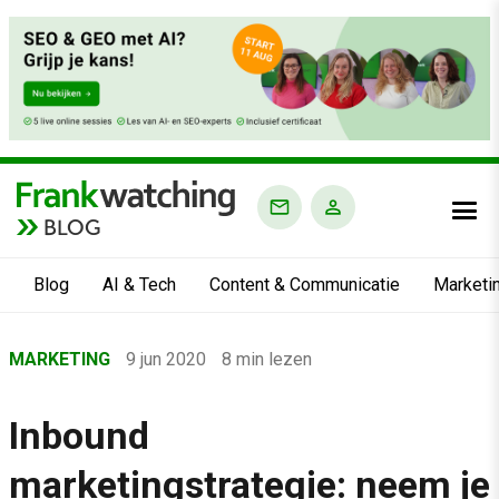
BLOG
Blog
AI & Tech
Content & Communicatie
Marketi
Home
MARKETING
9 jun 2020
8 min lezen
›
Blog
Inbound
›
marketingstrategie: neem je
Marketing