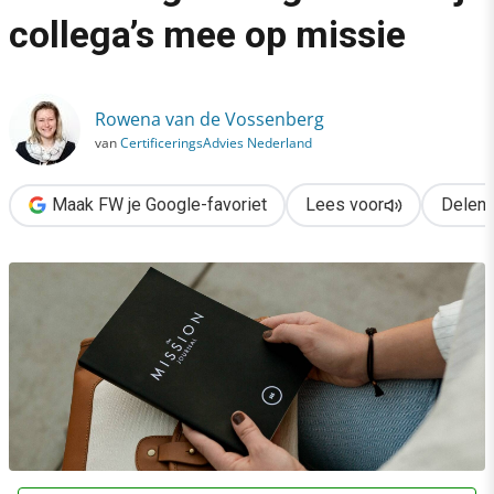
›
collega’s mee op missie
Inbound marketingstrategie: neem je collega’s mee op missie
Rowena van de Vossenberg
van
CertificeringsAdvies Nederland
Maak FW je Google-favoriet
Lees voor
Delen