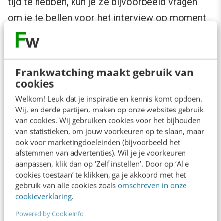
tijd te hebben, kun je ze bijvoorbeeld vragen
om je te bellen voor het interview op moment
dat ze in de auto zitten op weg naar een klant.
Zo kunnen ze tijdens reistijd hun verhaal doen
en kun jij als marketeer aan de slag met het
Frankwatching maakt gebruik van
uitwerken van de content. Een win-win situatie
cookies
voor beide partijen.
Welkom! Leuk dat je inspiratie en kennis komt opdoen.
Wij, en derde partijen, maken op onze websites gebruik
van cookies. Wij gebruiken cookies voor het bijhouden
van statistieken, om jouw voorkeuren op te slaan, maar
ook voor marketingdoeleinden (bijvoorbeeld het
afstemmen van advertenties). Wil je je voorkeuren
aanpassen, klik dan op ‘Zelf instellen’. Door op ‘Alle
cookies toestaan’ te klikken, ga je akkoord met het
gebruik van alle cookies zoals
omschreven in onze
cookieverklaring
.
Powered by CookieInfo