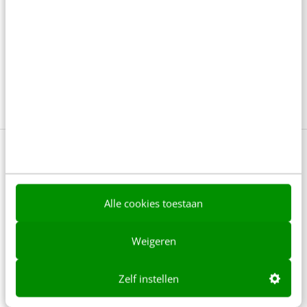
Duurzaamheid
E-commere
Online advertising
Online marketing
Retail
0 reacties - Plaats als eerste een reactie!
Alle cookies toestaan
Delen
Weigeren
Over de auteur
Zelf instellen