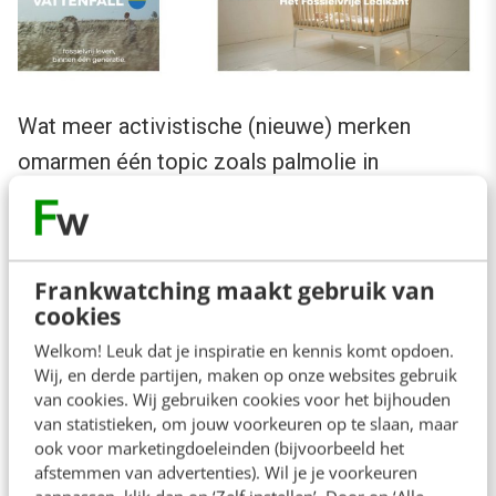
Wat meer activistische (nieuwe) merken
omarmen één topic zoals palmolie in
margarine (Flower Farm) en uitbuiting van
mensen (Tony’s Chocolonely). Deze laatste
merken zijn overigens op één hand te tellen
Frankwatching maakt gebruik van
maar banen wel het pad voor de grote partijen.
cookies
Dáár zal de verandering op schaal vandaan
Welkom! Leuk dat je inspiratie en kennis komt opdoen.
moeten komen. De coronacrisis heeft dat pad
Wij, en derde partijen, maken op onze websites gebruik
van cookies. Wij gebruiken cookies voor het bijhouden
geplaveid voor bedrijven en de overheid om nu
van statistieken, om jouw voorkeuren op te slaan, maar
door te pakken.
ook voor marketingdoeleinden (bijvoorbeeld het
afstemmen van advertenties). Wil je je voorkeuren