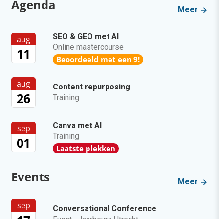
Agenda
Meer
SEO & GEO met AI
aug
Online mastercourse
11
Beoordeeld met een 9!
aug
Content repurposing
26
Training
Canva met AI
sep
Training
01
Laatste plekken
Events
Meer
sep
Conversational Conference