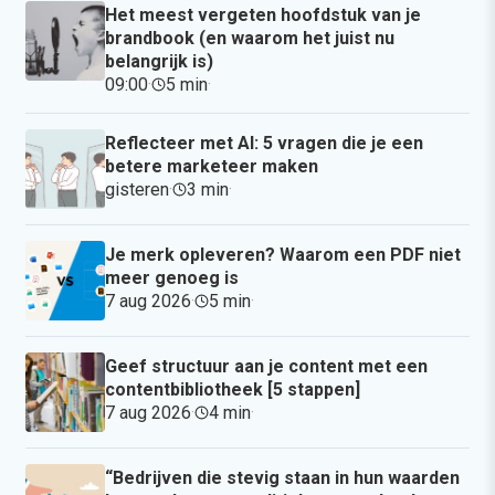
Het meest vergeten hoofdstuk van je
brandbook (en waarom het juist nu
belangrijk is)
09:00
·
5 min
·
Reflecteer met AI: 5 vragen die je een
betere marketeer maken
gisteren
·
3 min
·
Je merk opleveren? Waarom een PDF niet
meer genoeg is
7 aug 2026
·
5 min
·
Geef structuur aan je content met een
contentbibliotheek [5 stappen]
7 aug 2026
·
4 min
·
“Bedrijven die stevig staan in hun waarden