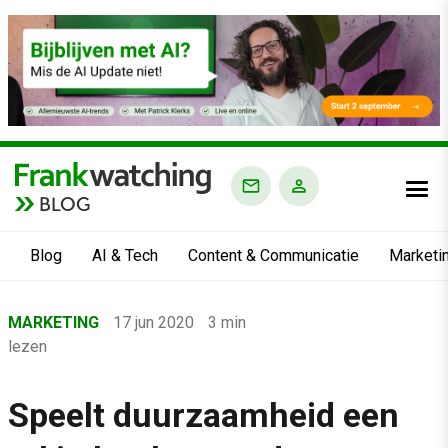
BLOG
Blog
AI & Tech
Content & Communicatie
Marketi
Home
MARKETING
17 jun 2020
3 min
›
lezen
Blog
›
Speelt duurzaamheid een
Marketing