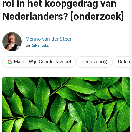
rol in het koopgedrag van
›
Nederlanders? [onderzoek]
Speelt duurzaamheid een rol in het koopgedrag van Nederland
Menno van der Steen
van
SilverLabs
Maak FW je Google-favoriet
Lees voor
Delen