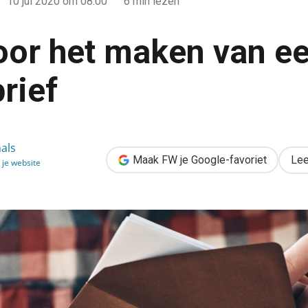
10 jul 2020
om 08:00
6 min lezen
voor het maken van e
rief
n een nieuwsbrief
als
Maak FW je Google-favoriet
Lee
 je website