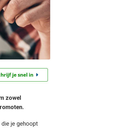
ijf je snel in
om zowel
promoten.
t die je gehoopt