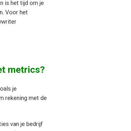
 is het tijd om je
n. Voor het
ywriter
et metrics?
oals je
om rekening met de
es van je bedrijf