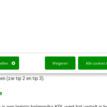
l. Deze klanten vonden met andere woorden informati
teressant genoeg was om door te klikken. Dat maak
aankoopproces.
 en click-through rate van een nieuwsbrief verschill
oerisme, mode of auto’s, maar Mailchimp berekend
80% en CTR van 2.78%.
sbrief hoger? Dan heb je een succesvolle campagn
tellen
Weigeren
Alle cookies 
ltaten niet? Dan is het tijd om bij te sturen door je
n (zie tip 2 en tip 3).
e
is een laatste belangrijke KPI, want het vertelt je 