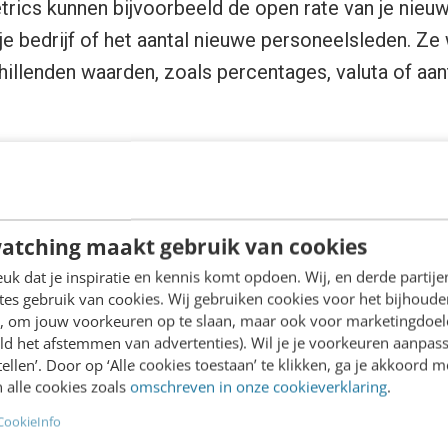
rics kunnen bijvoorbeeld de open rate van je nieuws
e bedrijf of het aantal nieuwe personeelsleden. Z
hillenden waarden, zoals percentages, valuta of aant
 KPI die je vertelt hoe vaak je e-mail geopend werd
 verzenden naar een erg uitgebreide klantenlijst, 
atching maakt gebruik van cookies
effectief gelezen wordt. Ga na hoe vaak je e-mail w
k dat je inspiratie en kennis komt opdoen. Wij, en derde partij
es gebruik van cookies. Wij gebruiken cookies voor het bijhoude
en, om jouw voorkeuren op te slaan, maar ook voor marketingdoe
ld het afstemmen van advertenties). Wil je je voorkeuren aanpass
ate
stellen’. Door op ‘Alle cookies toestaan’ te klikken, ga je akkoord m
 alle cookies zoals
omschreven in onze cookieverklaring
.
h rate of CTR verwijst naar het aantal kliks dat kl
CookieInfo
en van je nieuwsbrief, zoals het aanklikken van een 