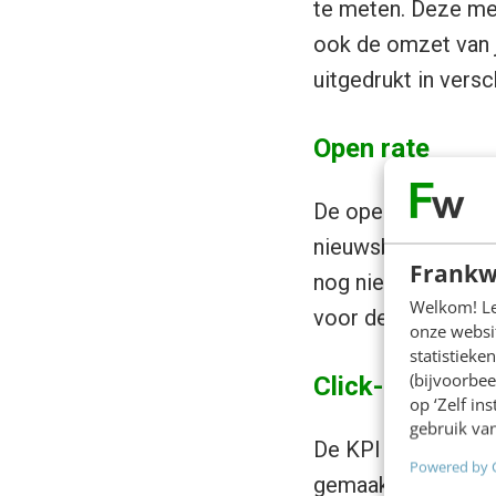
te meten. Deze met
ook de omzet van j
uitgedrukt in versc
Open rate
De open rate is een
nieuwsbrief immers
Frankw
nog niet dat deze 
Welkom! Leu
voor de open rate.
onze websit
statistiek
(bijvoorbee
Click-through r
op ‘Zelf in
gebruik van
De KPI click-throug
Powered by 
gemaakt bij het lez