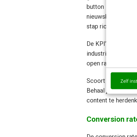
button in je e-mai
nieuwsbrief die in
stap richting het 
De KPI’s open rate
industrie, zoals t
open rate van 21.
Scoort jouw nieuw
Zelf ins
Behaal je deze resu
content te herdenke
Conversion rat
De conversion rate 