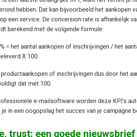
erond hebben. Dat kan bijvoorbeeld het aankopen va
 op een service. De conversion rate is afhankelijk va
rdt berekend met de volgende formule:
% = het aantal aankopen of inschrijvingen / het aant
eleverd X 100
l productaankopen of inschrijvingen dus door het aa
uldigt dat met 100.
rofessionele e-mailsoftware worden deze KPI’s aut
 je in een oogopslag het succes van je campagne bek
ke, trust: een goede nieuwsbrief