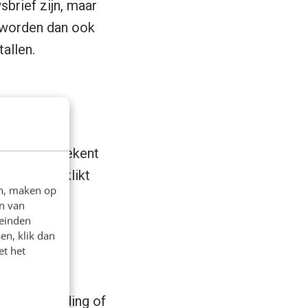
brief zijn, maar
e worden dan ook
allen.
. Je kan je
maar dat betekent
erd opengeklikt
en, maken op
n van
leinden
en, klik dan
et het
anten hebben
link, afbeelding of