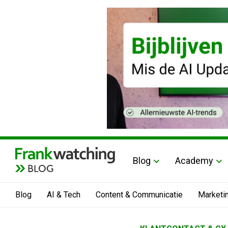
Blog
Academy
BLOG
Blog
AI & Tech
Content & Communicatie
Marketi
Home