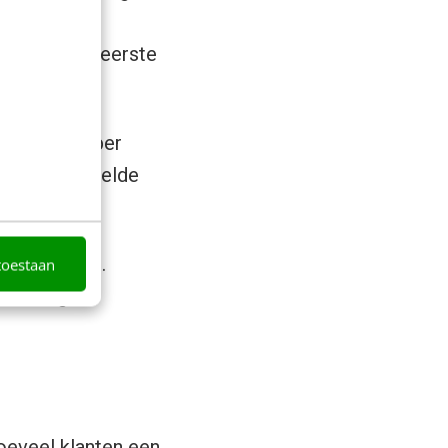
e in je
t reeds een eerste
en dan wel per
e een gemiddelde
e gecreëerd.
toestaan
 branding en
hoeveel klanten een