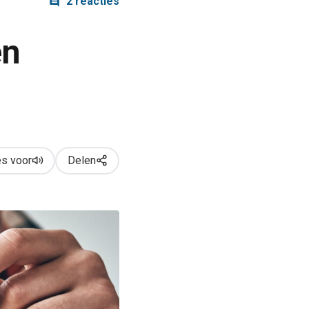
2 reacties
en
s voor
Delen