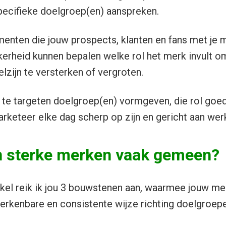
ecifieke doelgroep(en) aanspreken.
enten die jouw prospects, klanten en fans met je 
kerheid kunnen bepalen welke rol het merk invult 
lzijn te versterken of vergroten.
je te targeten doelgroep(en) vormgeven, die rol go
arketeer elke dag scherp op zijn en gericht aan wer
 sterke merken vaak gemeen?
tikel reik ik jou 3 bouwstenen aan, waarmee jouw mer
 herkenbare en consistente wijze richting doelgroep