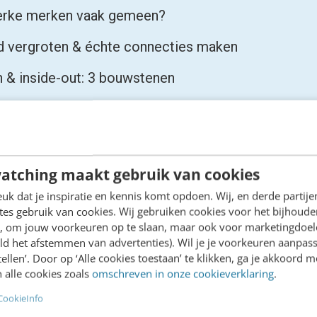
erke merken vaak gemeen?
d vergroten & échte connecties maken
n & inside-out: 3 bouwstenen
ionable buyer persona‘s
nd personality
 brand persona(lity) op?
atching maakt gebruik van cookies
k dat je inspiratie en kennis komt opdoen. Wij, en derde partij
t: jouw brand archetype(n)
es gebruik van cookies. Wij gebruiken cookies voor het bijhoude
en, om jouw voorkeuren op te slaan, maar ook voor marketingdoe
ld het afstemmen van advertenties). Wil je je voorkeuren aanpass
stellen’. Door op ‘Alle cookies toestaan’ te klikken, ga je akkoord m
 alle cookies zoals
omschreven in onze cookieverklaring
.
erde toegevoegde waarde van j
CookieInfo