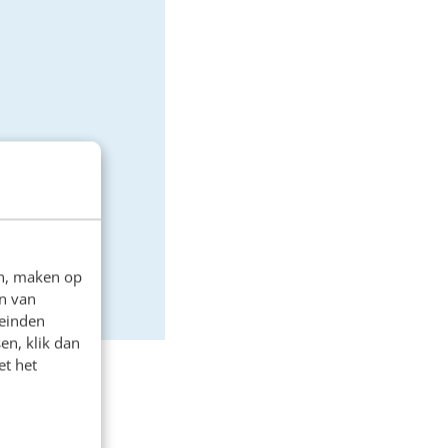
en, maken op
n van
leinden
en, klik dan
et het
e merk