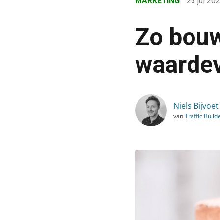
MARKETING
23 jul 20
›
Blog
Zo bouw
›
Marketing
waarde
›
Zo bouw je aan een herk
Niels Bijvoet
van
Traffic Build