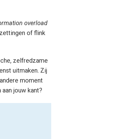
ormation overload
ettingen of flink
tische, zelfredzame
st uitmaken. Zij
et andere moment
n aan jouw kant?