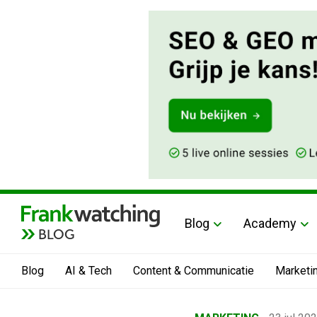
Blog
Academy
BLOG
Blog
AI & Tech
Content & Communicatie
Marketi
Home