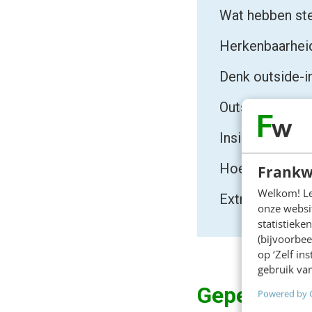
Wat hebben st
Herkenbaarhei
Denk outside-i
Outside-in: act
Inside-out: bra
Hoe bouw je de
Frankw
Welkom! Leu
Extra ingrediën
onze websit
statistiek
(bijvoorbee
op ‘Zelf in
gebruik van
Gepercipie
Powered by 