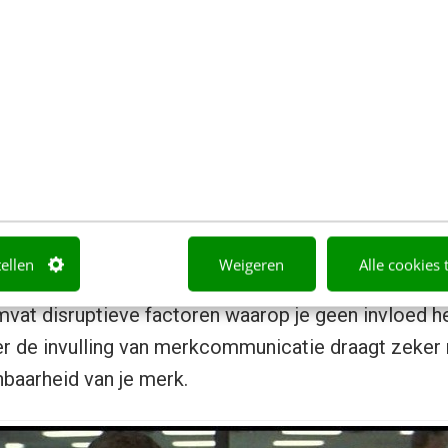
en blijven bestaan of groeien als
prospects
, klante
rs
beseffen dat het merk ‘toegevoegde waarde’ biedt
ie jouw merk vervult, overstijgt in hiërarchie feitel
ijk: inkomsten genereren uit je doelgroepen. Dat is 
 van.
 vanzelfsprekendheid dat jouw doelgroepen de (nutt
tellen
Weigeren
Alle cookies 
ien, herkennen en begrijpen. In het intro gaf ik al e
vat disruptieve factoren waarop je geen invloed he
er de invulling van merkcommunicatie draagt zeker n
nbaarheid van je merk.