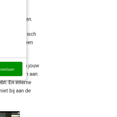
n en
 in hun leven.
ijk je economisch
er namelijk een
ige) rol van jouw
toestaan
nkele redenen aan:
bt. En interne
iet bij aan de