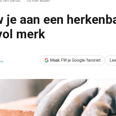
20
om 08:00
10 min lezen
 je aan een herkenb
vol merk
enbaar & waardevol merk
Maak FW je Google-favoriet
Lee
ers