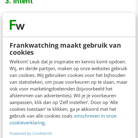
3. Intent
Nu je in de vorige twee stappen te weten bent
gekomen waar de behoeftes van klanten en
andere stakeholders liggen, kun je in de
intent
-
Frankwatching maakt gebruik van
fase gaan omschrijven wat het design precies
cookies
moet opleveren. Dit wordt via een
Welkom! Leuk dat je inspiratie en kennis komt opdoen.
‘intentieverklaring’ vastgelegd en moet aan drie
Wij, en derde partijen, maken op onze websites gebruik
van cookies. Wij gebruiken cookies voor het bijhouden
voorwaarden voldoen:
van statistieken, om jouw voorkeuren op te slaan, maar
ook voor marketingdoeleinden (bijvoorbeeld het
Compact en helder: simpel te snappen en
afstemmen van advertenties). Wil je je voorkeuren
aanpassen, klik dan op ‘Zelf instellen’. Door op ‘Alle
goed te onthouden.
cookies toestaan’ te klikken, ga je akkoord met het
Praktisch: het nieuwe design moet wel
gebruik van alle cookies zoals
omschreven in onze
cookieverklaring
.
probleemoplossend zijn.
Powered by CookieInfo
Beperkend maar niet beklemmend: de