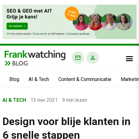
BLOG
Blog
AI & Tech
Content & Communicatie
Marketi
Home
AI & TECH
13 mei 2021
9 min lezen
›
Blog
Design voor blije klanten in
›
6 snelle stappen
AI & Tech