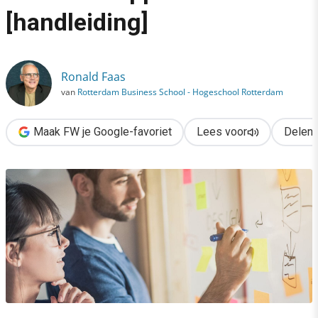
›
[handleiding]
Design voor blije klanten in 6 snelle stappen [handleiding]
Ronald Faas
van
Rotterdam Business School - Hogeschool Rotterdam
Maak FW je Google-favoriet
Lees voor
Delen