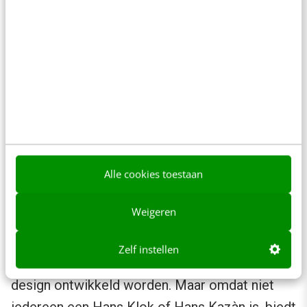
oplossing zonder dat zou functioneren.
De
gewenste
voordelen, die niet als eis
zijn gesteld, maar wel zeer gewaardeerd
zouden worden.
De
onverwachte
voordelen, die niet door
de klant waren bedacht en daarmee alle
verwachtingen overtreffen.
Alle cookies toestaan
4. Design
Weigeren
Vervolgens komt dan het konijn uit de hoge
hoed. Er kan op basis van de wensen van de
Zelf instellen
stakeholders en de gewenste waarde een
design ontwikkeld worden. Maar omdat niet