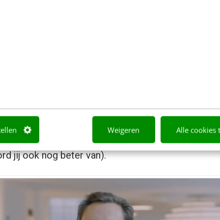
 een toekomstige medewerker: dit is wat we de werel
l spelen.
erhaal
egint bij de kern van het verhaal. Bij de missie en vi
ag: waartoe zijn we met deze organisatie op aard
r te zeggen: met de
why
. We zien sterke voorbeel
tellen
Weigeren
Alle cookies 
 openen met een stevig statement: hier zijn we van
ord jij ook nog beter van).