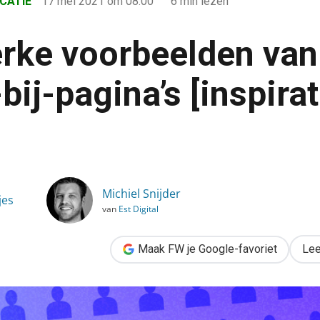
CATIE
17 mei 2021
om 08:00
6 min lezen
erke voorbeelden van
ij-pagina’s [inspirat
an werken-bij-pagina’s [inspiratie & tips]
Michiel Snijder
jes
van
Est Digital
Maak FW je Google-favoriet
Lee