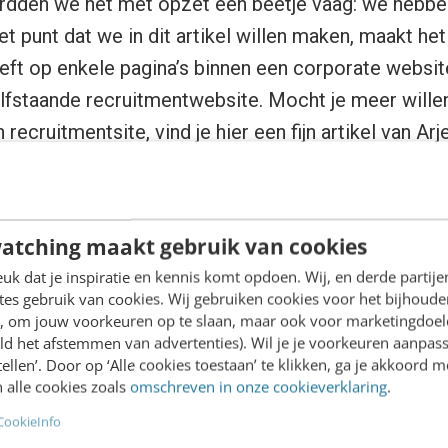
dden we het met opzet een beetje vaag: we hebben
et punt dat we in dit artikel willen maken, maakt het n
ft op enkele pagina’s binnen een corporate website 
fstaande recruitmentwebsite. Mocht je meer wille
 recruitmentsite, vind je
hier
een fijn artikel van Arj
of werken-bij?
atching maakt gebruik van cookies
erdeel van de werken-bij zijn natuurlijk de vacature
k dat je inspiratie en kennis komt opdoen. Wij, en derde partij
es gebruik van cookies. Wij gebruiken cookies voor het bijhoude
ken-bij-sectie binnen een corporate website biedt 
en, om jouw voorkeuren op te slaan, maar ook voor marketingdoe
passende functie en mooi salaris, maar vervolgens wil
ld het afstemmen van advertenties). Wil je je voorkeuren aanpass
stellen’. Door op ‘Alle cookies toestaan’ te klikken, ga je akkoord m
huis zal voelen in de organisatie. Naast vacatures vi
 alle cookies zoals
omschreven in onze cookieverklaring
.
eer over de organisatie, collega’s en arbeidsvoor
CookieInfo
daarbij is: de wens om
wezenlijk bij te kunnen drage