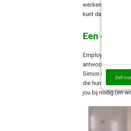
werken-bij vertelt
kunt daarbij een ro
Een goed v
Employer branding b
antwoord op de vra
Simon Sinek-manie
Zelf ins
die hun werken-bij
jou bij nodig (en w