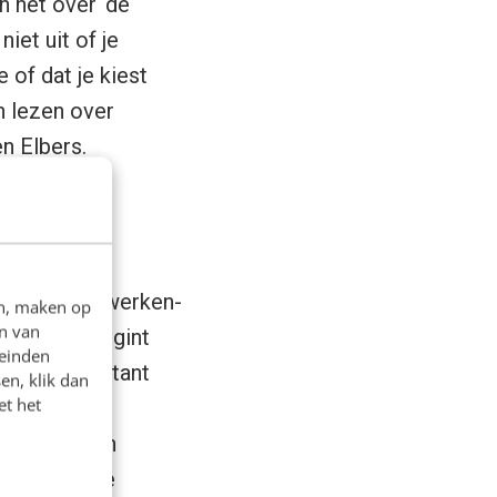
 het over ‘de
iet uit of je
of dat je kiest
n lezen over
en Elbers.
s. Maar een werken-
en, maken op
n van
meer. Het begint
leinden
 een sollicitant
en, klik dan
et het
ndt de
waarden. Een
n
. Een goede