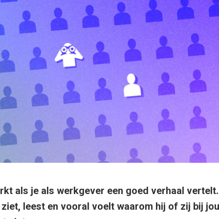
kt als je als werkgever een goed verhaal vertelt.
 ziet, leest en vooral voelt waarom hij of zij bij j