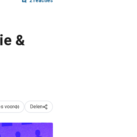
2 reacties
ie &
s voor
Delen