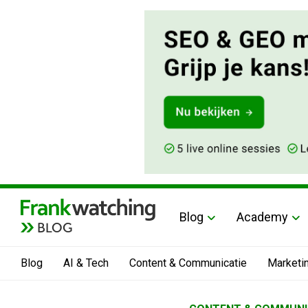
Blog
Academy
BLOG
Blog
AI & Tech
Content & Communicatie
Marketi
Home