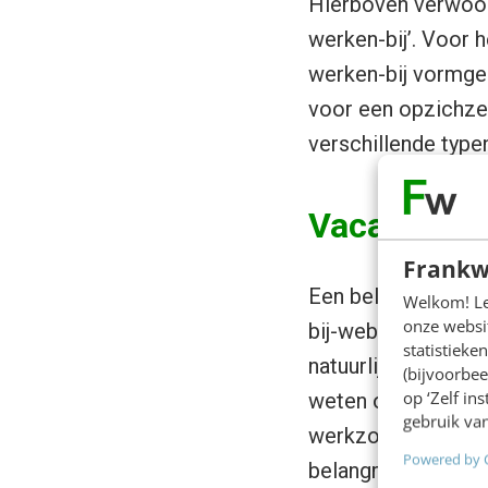
Hierboven verwoor
werken-bij’. Voor h
werken-bij vormgee
voor een opzichzel
verschillende typen
Vacatures 
Frankw
Een belangrijk ond
Welkom! Leu
onze websit
bij-website of wer
statistiek
natuurlijk bij een 
(bijvoorbee
op ‘Zelf in
weten of hij zich t
gebruik van
werkzoekende er m
Powered by 
belangrijk aspect 