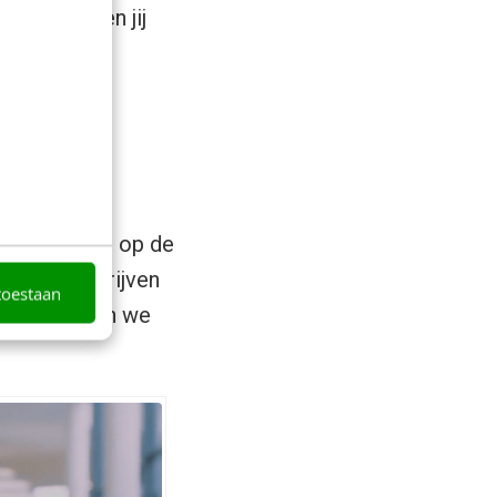
d bieden en jij
sie. Bij het
e? Of om het op de
den van bedrijven
toestaan
, daar hebben we