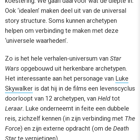
koestering. We gaan daarvoor wat de diepte in.
Ook ‘idealen’ maken deel uit van de universal
story structure. Soms kunnen archetypen
helpen om verbinding te maken met deze
‘universele waarheden’.
Zo is het hele verhalen-universum van
Star
Wars
opgebouwd uit herkenbare archetypen.
Het interessante aan het personage van
Luke
Skywalker
is dat hij in de films een levenscyclus
doorloopt van 12 archetypen, van
Held
tot
Leraar
. Luke onderneemt in feite een dubbele
reis, zichzelf kennen (in zijn verbinding met
The
Force
) en zijn externe opdracht (om de
Death
Star
te vernietigen).