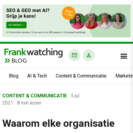
BLOG
Blog
AI & Tech
Content & Communicatie
Marketi
Home
CONTENT & COMMUNICATIE
5 jul
›
2021
8 min lezen
Blog
›
Waarom elke organisatie
Content & Communicatie