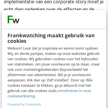
implementatie van een corporate story moet je
echt diep nadenken over de effecten en de
aard van narratieve transportatie (hoe mensen
opgaan in de wereld van het verhaal, red.)!
Frankwatching maakt gebruik van
Trouwens,
love triumphs through sacrifice
is
cookies
ook een goed voorbeeld van een universal
Welkom! Leuk dat je inspiratie en kennis komt opdoen.
Wij, en derde partijen, maken op onze websites gebruik
story structure. Deze verhalen creëren ultieme
van cookies. Wij gebruiken cookies voor het bijhouden
verbinding. Narratieve transportatie zorgt
van statistieken, om jouw voorkeuren op te slaan, maar
uiteindelijk voor narratieve transformatie – van
ook voor marketingdoeleinden (bijvoorbeeld het
afstemmen van advertenties). Wil je je voorkeuren
mensen en organisaties!
aanpassen, klik dan op ‘Zelf instellen’. Door op ‘Alle
cookies toestaan’ te klikken, ga je akkoord met het
gebruik van alle cookies zoals
omschreven in onze
cookieverklaring
.
Powered by CookieInfo