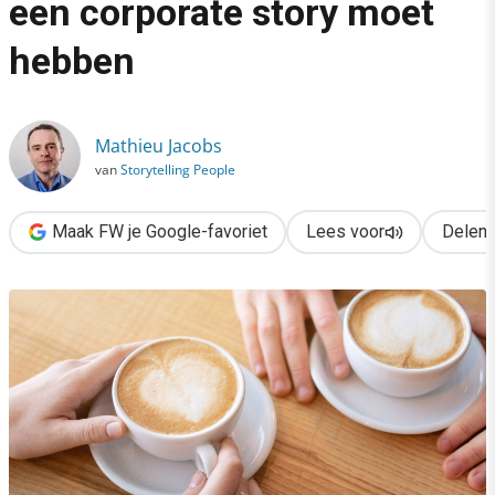
een corporate story moet
›
hebben
Waarom elke organisatie een corporate story moet hebben
Mathieu Jacobs
van
Storytelling People
Maak FW je Google-favoriet
Lees voor
Delen