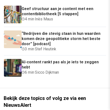
Geef structuur aan je content met een
contentbibliotheek [5 stappen]
4 min
·
Inès Maus
“Bedrijven die stevig staan in hun waarden
komen deze geopolitieke storm het beste
door” [podcast]
3 min
·
Stef Heutink
AI-content rankt pas als je iets te zeggen
hebt
6 min
·
Sicco Dijkman
Bekijk deze topics of volg ze via een
NieuwsAlert