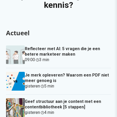
kennis?
Actueel
Reflecteer met AI: 5 vragen die je een
betere marketeer maken
09:00
·
3 min
·
Je merk opleveren? Waarom een PDF niet
meer genoeg is
gisteren
·
5 min
·
Geef structuur aan je content met een
contentbibliotheek [5 stappen]
gisteren
·
4 min
·