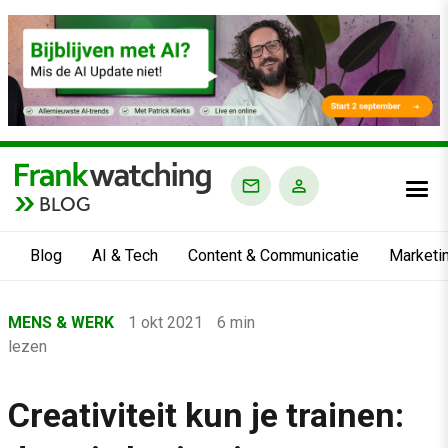
BLOG
Blog
AI & Tech
Content & Communicatie
Marketi
Home
MENS & WERK
1 okt 2021
6 min
›
lezen
Blog
›
Creativiteit kun je trainen:
Mens & Werk