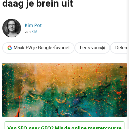
daag je brein uit
›
Creativiteit kun je trainen: daag je brein uit
Kim Pot
van
KIM
Maak FW je Google-favoriet
Lees voor
Delen
Van SEO naar GEO? Mis de online mastercourse