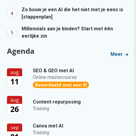
Zo bouw je een AI die het niet met je eens is
[stappenplan]
Millennials aan je binden? Start met één
eerlijke zin
Agenda
Meer
SEO & GEO met AI
aug
Online mastercourse
11
Beoordeeld met een 9!
aug
Content repurposing
26
Training
Canva met AI
sep
Training