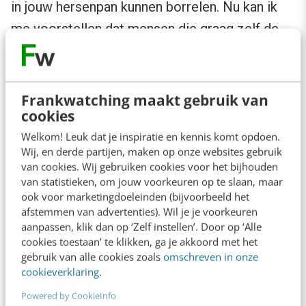
in jouw hersenpan kunnen borrelen. Nu kan ik
me voorstellen dat mensen die graag zelf de
controle in handen hebben en samenwerken
een uitdaging vinden, hier rode vlekken in hun
nek van krijgen. Ik zelf dus ook, maar voordelen
Frankwatching maakt gebruik van
cookies
en nadelen daargelaten, volgens Mirck is
Welkom! Leuk dat je inspiratie en kennis komt opdoen.
samenwerking een absolute must voor de
Wij, en derde partijen, maken op onze websites gebruik
ontwikkeling van je creativiteit. Wil je het écht
van cookies. Wij gebruiken cookies voor het bijhouden
grondig aanpakken? Dan moet je een duo of
van statistieken, om jouw voorkeuren op te slaan, maar
ook voor marketingdoeleinden (bijvoorbeeld het
een team formeren en structureel samen aan
afstemmen van advertenties). Wil je je voorkeuren
de slag. Hou daarbij wel deze vier hulplijnen in
aanpassen, klik dan op ‘Zelf instellen’. Door op ‘Alle
cookies toestaan’ te klikken, ga je akkoord met het
gedachten:
gebruik van alle cookies zoals
omschreven in onze
cookieverklaring
.
Duidelijk doel
Powered by CookieInfo