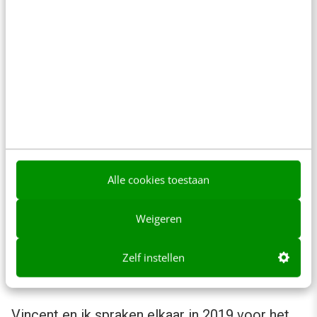
beleeft intense tevredenheid en vergeet al het
gedoe om je heen. Doe mij die maar!
Er zijn een aantal stappen die je enige structuur
brengen in de jacht naar jouw
flow
.
Stel een doel
Doorloop het creatieve proces
Alle cookies toestaan
Voer de taken vol overgave uit
Peil de energie
Weigeren
Volg de flow
Zelf instellen
Over het boek ‘Speel-skills’
Vincent en ik spraken elkaar in 2019 voor het