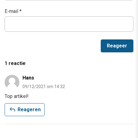
E-mail
*
1 reactie
Hans
09/12/2021 om 14:32
Top artikel!
reply
Reageren