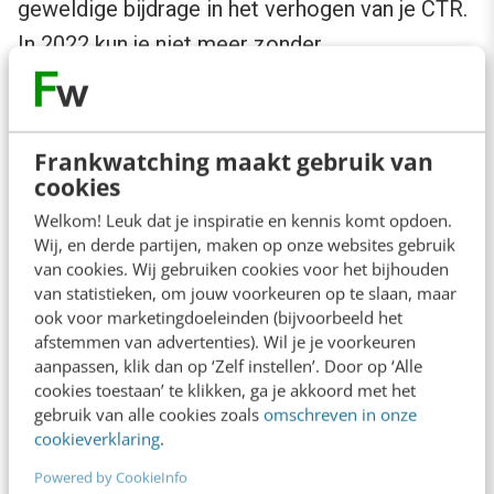
geweldige bijdrage in het verhogen van je CTR.
In 2022 kun je niet meer zonder.
Check goed hoe die data doorkomt met de
(vernieuwde) test tool. Onlangs nog moest ik
Frankwatching maakt gebruik van
iemand erop wijzen dat die data nog helemaal
cookies
niet doorkomt door een kleine fout, dan voegt
Welkom! Leuk dat je inspiratie en kennis komt opdoen.
Wij, en derde partijen, maken op onze websites gebruik
het uiteraard ook niets toe aan je
van cookies. Wij gebruiken cookies voor het bijhouden
zoekresultaten.
van statistieken, om jouw voorkeuren op te slaan, maar
ook voor marketingdoeleinden (bijvoorbeeld het
afstemmen van advertenties). Wil je je voorkeuren
aanpassen, klik dan op ‘Zelf instellen’. Door op ‘Alle
cookies toestaan’ te klikken, ga je akkoord met het
gebruik van alle cookies zoals
omschreven in onze
cookieverklaring
.
Powered by CookieInfo