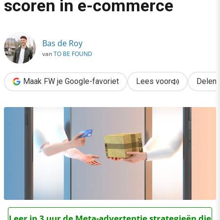
scoren in e-commerce
›
6 gouden SEO-tips om te scoren in e-commerce
Bas de Roy
van
TO BE FOUND
Maak FW je Google-favoriet
Lees voor
Delen
Leer in 3 uur de Meta-advertentie strategieën die