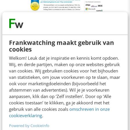
Frankwatching maakt gebruik van
cookies
Seobility
Welkom! Leuk dat je inspiratie en kennis komt opdoen.
Wij, en derde partijen, maken op onze websites gebruik
Seobility
is een goede gratis website-crawler.
van cookies. Wij gebruiken cookies voor het bijhouden
Het laat je zien welke metatitels of -
van statistieken, om jouw voorkeuren op te slaan, maar
ook voor marketingdoeleinden (bijvoorbeeld het
beschrijvingen missen of
duplicate
zijn. Maar
afstemmen van advertenties). Wil je je voorkeuren
het geeft ook informatie over header tags,
aanpassen, klik dan op ‘Zelf instellen’. Door op ‘Alle
cookies toestaan’ te klikken, ga je akkoord met het
interne linkstructuur en duplicate-
gebruik van alle cookies zoals
omschreven in onze
contentproblemen. Het heeft soms wat
cookieverklaring
.
beperkingen (want voor niks gaat de zon op),
Powered by CookieInfo