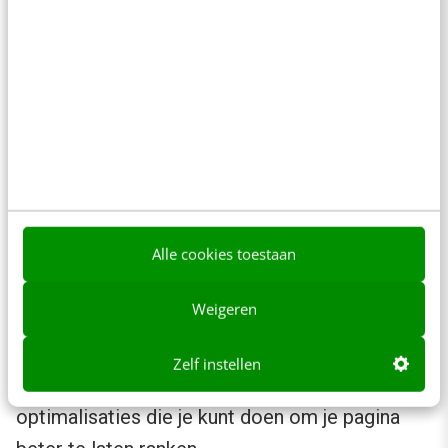
Zoekwoordenonderzoek
Alle cookies toestaan
Na een on-page SEO-analyse wil je weten hoe
de doelgroep zoekt naar je producten of
Weigeren
diensten. Zoekwoordonderzoektools (keyword
research tools) kunnen je helpen bij het
Zelf instellen
analyseren van zoekwoordmogelijkheden en -
optimalisaties die je kunt doen om je pagina