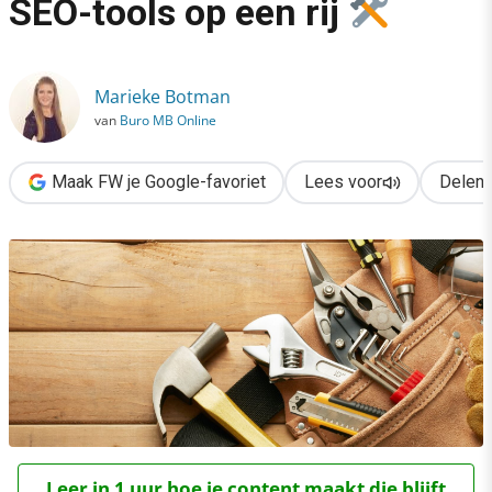
SEO-tools op een rij
›
Handig! De beste 22 gratis SEO-tools op een rij
Marieke Botman
van
Buro MB Online
Maak FW je Google-favoriet
Lees voor
Delen
Leer in 1 uur hoe je content maakt die blijft