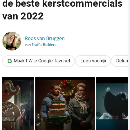
de beste kerstcommercials
›
van 2022
Zakdoeken paraat: dit zijn de beste kerstcommercials van 202
Roos van Bruggen
van
Traffic Builders
Maak FW je Google-favoriet
Lees voor
Delen