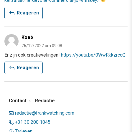
kersthaat-liefdevolle-commercial-jb-whiskey/
reply
Reageren
Koeb
26/12/2022 om 09:08
Er zijn ook creatievelingen!
https://youtu.be/0WwRkkzrccQ
reply
Reageren
Contact
Redactie
redactie@frankwatching.com
+31 30 200 1045
Tarieven