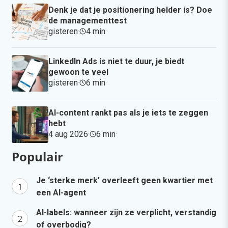
Denk je dat je positionering helder is? Doe
de managementtest
gisteren
·
4 min
·
LinkedIn Ads is niet te duur, je biedt
gewoon te veel
gisteren
·
6 min
·
AI-content rankt pas als je iets te zeggen
hebt
4 aug 2026
·
6 min
·
Populair
Je ‘sterke merk’ overleeft geen kwartier met
een AI-agent
AI-labels: wanneer zijn ze verplicht, verstandig
of overbodig?