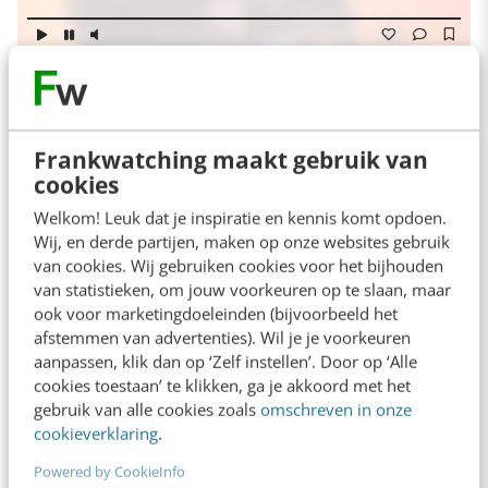
1. PLUS Supermarkt
Frankwatching maakt gebruik van
De winnaar van dit jaar is voor mij de
cookies
kerstcampagne van de PLUS, gemaakt door
Welkom! Leuk dat je inspiratie en kennis komt opdoen.
bureau Energize. Alle bekende thema’s komen
Wij, en derde partijen, maken op onze websites gebruik
erin voor, zoals familie en samenkomen, maar
van cookies. Wij gebruiken cookies voor het bijhouden
van statistieken, om jouw voorkeuren op te slaan, maar
de verhaallijn is origineel en doorbreekt taboes
ook voor marketingdoeleinden (bijvoorbeeld het
als rouw en depressie. Het is een echte
afstemmen van advertenties). Wil je je voorkeuren
aanpassen, klik dan op ‘Zelf instellen’. Door op ‘Alle
tranentrekker, dus zet je zakdoekjes maar
cookies toestaan’ te klikken, ga je akkoord met het
klaar!
gebruik van alle cookies zoals
omschreven in onze
cookieverklaring
.
In de reclame zie je een boze puber die
Powered by CookieInfo