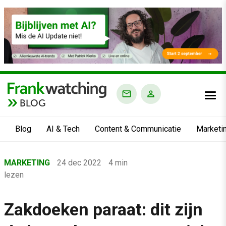
BLOG
Blog
AI & Tech
Content & Communicatie
Marketi
Home
MARKETING
24 dec 2022
4 min
›
lezen
Blog
›
Zakdoeken paraat: dit zijn
Marketing