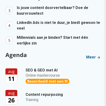
Is jouw content doorvertelbaar? Doe de
buurvrouwtest
LinkedIn Ads is niet te duur, je biedt gewoon te
veel
Millennials aan je binden? Start met één
eerlijke zin
Agenda
Meer
SEO & GEO met AI
aug
Online mastercourse
11
Beoordeeld met een 9!
aug
Content repurposing
26
Training