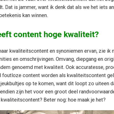
. Dat is jammer, want ik denk dat als we het iets a
betekenis kan winnen.
ft content hoge kwaliteit?
 naar kwaliteitscontent en synoniemen ervan, zie ik 
nities en omschrijvingen. Omvang, diepgang en origi
adem genoemd met kwaliteit. Ook accuratesse, prod
 foutloze content worden als kwaliteitscontent gel
 jeukbultjes op te komen, want dit loopt zo uiteen d
endien zijn het voor een groot deel randvoorwaard
n kwaliteitscontent? Beter nog: hoe maak je het?