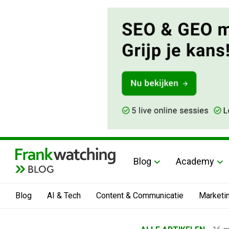
Blog
Academy
BLOG
Blog
AI & Tech
Content & Communicatie
Marketi
Home