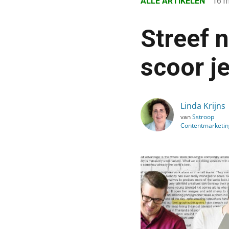
ALLE ARTIKELEN
16 
›
Blog
Streef n
›
Alle artikelen
scoor je
›
Streef naar kwaliteitscon
Linda Krijns
van
Sstroop
Contentmarketin