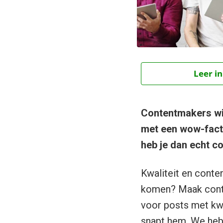
Leer in
Contentmakers wil
met een wow-facto
heb je dan echt co
Kwaliteit en conte
komen? Maak conten
voor posts met kwa
snapt hem. We hebb