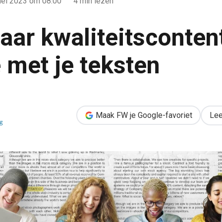
mei 2023
om 08:00
4 min lezen
aar kwaliteitsconten
 met je teksten
tent: zo scoor je met je teksten
Maak FW je Google-favoriet
Lee
g