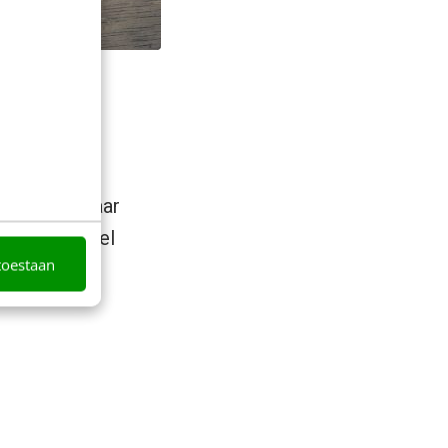
t
tot je
best-
denering, maar
rdere (zoveel
toestaan