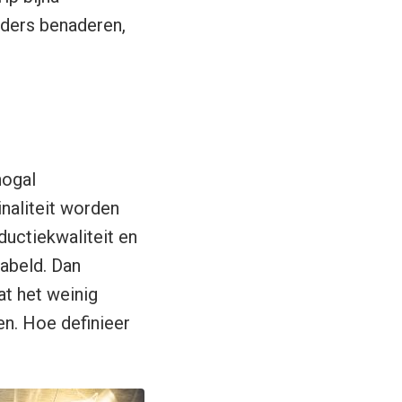
nders benaderen,
nogal
naliteit worden
uctiekwaliteit en
abeld. Dan
at het weinig
en. Hoe definieer