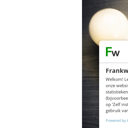
Frankw
Welkom! Leu
onze websit
statistiek
(bijvoorbee
op ‘Zelf in
gebruik van
Powered by 