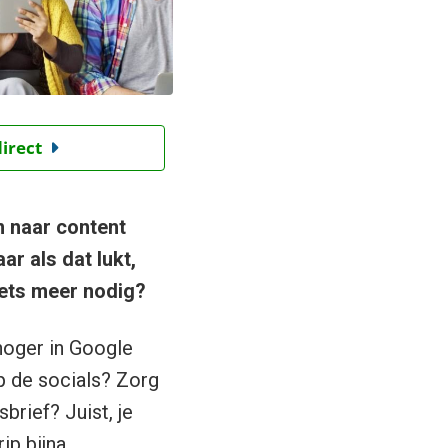
direct
n naar content
r als dat lukt,
iets meer nodig?
hoger in Google
p de socials? Zorg
brief? Juist, je
ip bijna