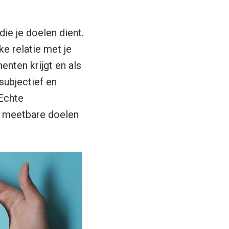
ie je doelen dient.
e relatie met je
menten krijgt en als
subjectief en
 Echte
e, meetbare doelen