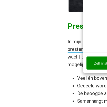
Prestaties 
In mijn ogen is kw
presterende conte
wacht even. Je bes
Zelf ins
mogelijk) van onde
Veel én boven
Gedeeld word
De beoogde ac
Samenhangt m