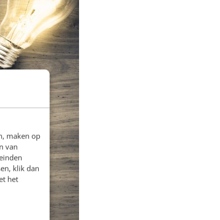
en, maken op
n van
leinden
en, klik dan
et het