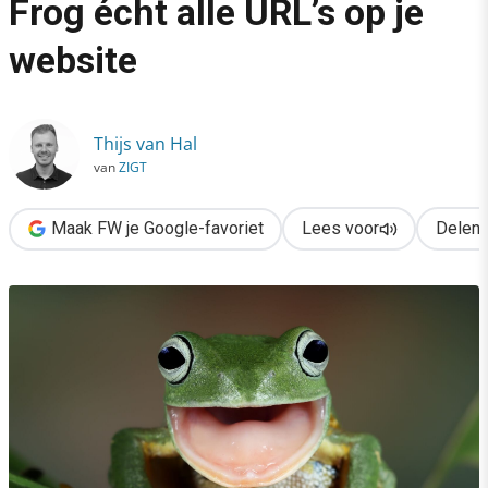
Frog écht alle URL’s op je
›
website
Zo vind je met Screaming Frog écht alle URL’s op je website
Thijs van Hal
van
ZIGT
Maak FW je Google-favoriet
Lees voor
Delen