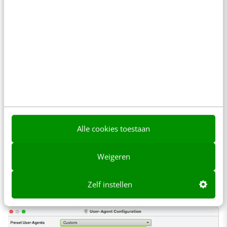
Stel je hebt producten die enkel in
https://www.website.nl/uitgesloten-product-
categorie/ staan. Deze producten vindt
Screaming Frog in de standaard-configuratie
niet wanneer je deze categorie perongeluk
uitgesloten hebt in de robots.txt. Door het
wijzigen worden deze producten nu wél
Alle cookies toestaan
gecrawld en worden deze pagina’s gecheckt op
fouten.
Weigeren
Zelf instellen
3. User-Agent