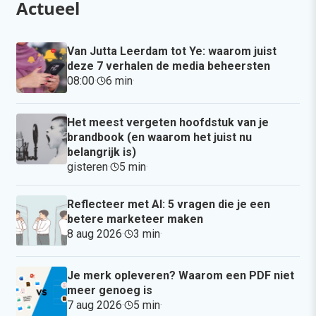
Actueel
Van Jutta Leerdam tot Ye: waarom juist
deze 7 verhalen de media beheersten
08:00
·
6 min
·
Het meest vergeten hoofdstuk van je
brandbook (en waarom het juist nu
belangrijk is)
gisteren
·
5 min
·
Reflecteer met AI: 5 vragen die je een
betere marketeer maken
8 aug 2026
·
3 min
·
Je merk opleveren? Waarom een PDF niet
meer genoeg is
7 aug 2026
·
5 min
·