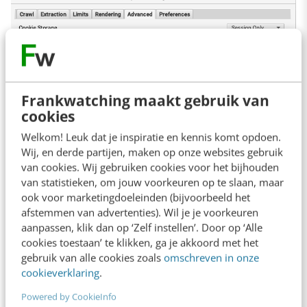
Frankwatching maakt gebruik van
cookies
Welkom! Leuk dat je inspiratie en kennis komt opdoen.
Wij, en derde partijen, maken op onze websites gebruik
van cookies. Wij gebruiken cookies voor het bijhouden
van statistieken, om jouw voorkeuren op te slaan, maar
ook voor marketingdoeleinden (bijvoorbeeld het
afstemmen van advertenties). Wil je je voorkeuren
aanpassen, klik dan op ‘Zelf instellen’. Door op ‘Alle
cookies toestaan’ te klikken, ga je akkoord met het
Het altijd volgen van redirects en canonicals
gebruik van alle cookies zoals
omschreven in onze
heeft invloed op de list mode van Screaming
cookieverklaring
.
Frog, maar kan handig zijn. Crawl je in je lijst
Powered by CookieInfo