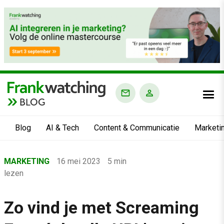
BLOG
Blog
AI & Tech
Content & Communicatie
Marketi
Home
MARKETING
16 mei 2023
5 min
›
lezen
Blog
›
Zo vind je met Screaming
Marketing