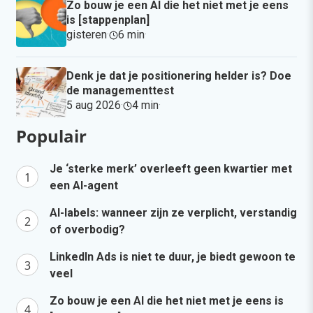
Zo bouw je een AI die het niet met je eens
is [stappenplan]
gisteren
·
6 min
·
Denk je dat je positionering helder is? Doe
de managementtest
5 aug 2026
·
4 min
·
Populair
Je ‘sterke merk’ overleeft geen kwartier met
een AI-agent
AI-labels: wanneer zijn ze verplicht, verstandig
of overbodig?
LinkedIn Ads is niet te duur, je biedt gewoon te
veel
Zo bouw je een AI die het niet met je eens is