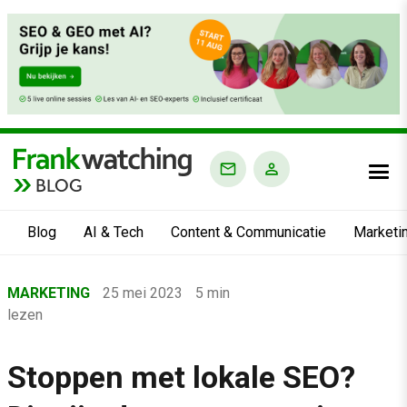
BLOG
Blog
AI & Tech
Content & Communicatie
Marketi
Home
MARKETING
25 mei 2023
5 min
›
lezen
Blog
›
Stoppen met lokale SEO?
Marketing