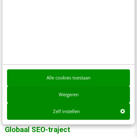
overigens geen verkeerd idee om eens hulp in
te roepen van een onafhankelijke derde partij.
En deze laten kijken naar alle werkzaamheden,
de verwachtingen, de doelstellingen,
zoekwoorden, maar ook het aantal uur dat
gebruikt wordt, en uiteraard of het budget wel
toereikend is aan de doelstellingen.
Alle cookies toestaan
Hoe minder pagina’s er geoptimaliseerd
worden, hoe langer het duurt voor ze hoog in
Weigeren
Google kunnen scoren en bezoekers kunnen
ontvangen.
Zelf instellen
Globaal SEO-traject