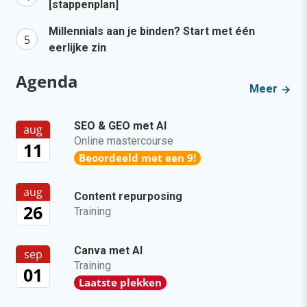
[stappenplan]
Millennials aan je binden? Start met één
eerlijke zin
Agenda
Meer
SEO & GEO met AI
aug
Online mastercourse
11
Beoordeeld met een 9!
aug
Content repurposing
26
Training
Canva met AI
sep
Training
01
Laatste plekken