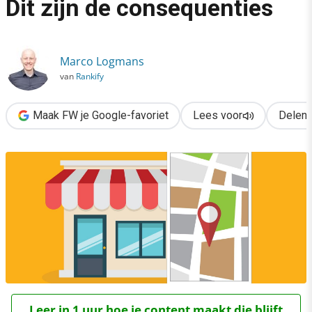
Dit zijn de consequenties
›
Stoppen met lokale SEO? Dit zijn de consequenties
Marco Logmans
van
Rankify
Maak FW je Google-favoriet
Lees voor
Delen
Leer in 1 uur hoe je content maakt die blijft