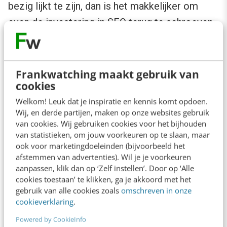
bezig lijkt te zijn, dan is het makkelijker om
even de investering in SEO terug te schroeven.
Je kunt er ook voor kiezen om enkele
medewerkers op SEO-training te sturen. Of het
Frankwatching maakt gebruik van
inhuren van een Incompany SEO-specialist, die
cookies
op locatie werkzaam is, en eigenlijk
Welkom! Leuk dat je inspiratie en kennis komt opdoen.
Wij, en derde partijen, maken op onze websites gebruik
tegelijkertijd medewerkers begeleidt met SEO.
van cookies. Wij gebruiken cookies voor het bijhouden
van statistieken, om jouw voorkeuren op te slaan, maar
Omdat elk SEO-bureau weer anders te werk
ook voor marketingdoeleinden (bijvoorbeeld het
afstemmen van advertenties). Wil je je voorkeuren
gaat, is het belangrijk om te weten welke
aanpassen, klik dan op ‘Zelf instellen’. Door op ‘Alle
werkzaamheden er worden uitgevoerd. Het
cookies toestaan’ te klikken, ga je akkoord met het
gebruik van alle cookies zoals
omschreven in onze
ene SEO-bureau helpt misschien alleen met
cookieverklaring
.
een outline, en laat de tekst dan zelf schrijven,
Powered by CookieInfo
terwijl het andere bureau de teksten zelf