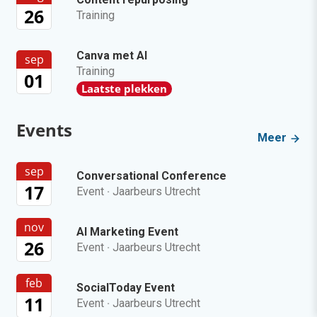
26
Training
Canva met AI
sep
Training
01
Laatste plekken
Events
Meer
sep
Conversational Conference
17
Event
·
Jaarbeurs Utrecht
nov
AI Marketing Event
26
Event
·
Jaarbeurs Utrecht
feb
SocialToday Event
11
Event
·
Jaarbeurs Utrecht