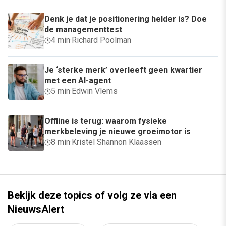
Denk je dat je positionering helder is? Doe
de managementtest
4 min
·
Richard Poolman
Je ‘sterke merk’ overleeft geen kwartier
met een AI-agent
5 min
·
Edwin Vlems
Offline is terug: waarom fysieke
merkbeleving je nieuwe groeimotor is
8 min
·
Kristel Shannon Klaassen
Bekijk deze topics of volg ze via een
NieuwsAlert