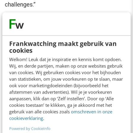
challenges.”
Het inzetten van influencers werkt dus nog
steeds, ondanks het vieze woord.
Frankwatching maakt gebruik van
cookies
4. Heb aandacht voor de mentale
gezondheid
Welkom! Leuk dat je inspiratie en kennis komt opdoen.
Wij, en derde partijen, maken op onze websites gebruik
van cookies. Wij gebruiken cookies voor het bijhouden
“Jongeren zijn kwetsbaar in een socialmedia-
van statistieken, om jouw voorkeuren op te slaan, maar
ook voor marketingdoeleinden (bijvoorbeeld het
omgeving. Dit is een plek die wordt gedreven
afstemmen van advertenties). Wil je je voorkeuren
door commercie en er is weinig toezicht. Wie
aanpassen, klik dan op ‘Zelf instellen’. Door op ‘Alle
is online verantwoordelijk?”, zegt
Nick van
cookies toestaan’ te klikken, ga je akkoord met het
gebruik van alle cookies zoals
omschreven in onze
Hummel
van het
Nederlands Jeugdinstituut
.
cookieverklaring
.
Powered by CookieInfo
Volwassenen zijn verantwoordelijk om hier het