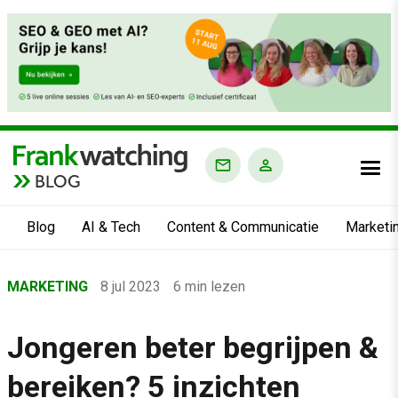
BLOG
Blog
AI & Tech
Content & Communicatie
Marketi
Home
MARKETING
8 jul 2023
6 min lezen
›
Blog
Jongeren beter begrijpen &
›
bereiken? 5 inzichten
Marketing