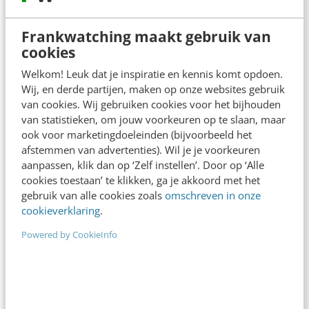
verantwoording binnen het MT. Wanneer ga je
Frankwatching maakt gebruik van
mee, wanneer ben je assertief?
cookies
Welkom! Leuk dat je inspiratie en kennis komt opdoen.
Wat hieronder zit: welke plek neem je waar in?
Wij, en derde partijen, maken op onze websites gebruik
Heb jij helder waar jij systemisch op de juiste
van cookies. Wij gebruiken cookies voor het bijhouden
van statistieken, om jouw voorkeuren op te slaan, maar
plek zit? Of ben jij zoekende? Wanneer dien jij?
ook voor marketingdoeleinden (bijvoorbeeld het
Wanneer gebruik jij je macht? En voor welk
afstemmen van advertenties). Wil je je voorkeuren
aanpassen, klik dan op ‘Zelf instellen’. Door op ‘Alle
doel? En waar floreer jij vanuit wie jij in de
cookies toestaan’ te klikken, ga je akkoord met het
essentie bent? Als je bekend ben met
gebruik van alle cookies zoals
omschreven in onze
cookieverklaring
.
systemisch werken, herken je dit soort vragen
Powered by CookieInfo
vast. Er zijn diverse manieren om erachter te
komen of jij op de voor jou juiste plek staat. Dit
vraagt om bereidheid en bewustwording, maar
het levert je zoveel op! Als je op jouw plek