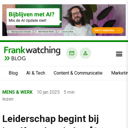
BLOG
Blog
AI & Tech
Content & Communicatie
Marketi
Home
MENS & WERK
10 jan 2025
5 min
›
lezen
Blog
›
Leiderschap begint bij
Mens & Werk