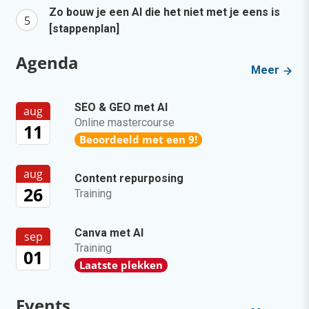
Zo bouw je een AI die het niet met je eens is
[stappenplan]
Agenda
Meer
SEO & GEO met AI
aug
Online mastercourse
11
Beoordeeld met een 9!
aug
Content repurposing
26
Training
Canva met AI
sep
Training
01
Laatste plekken
Events