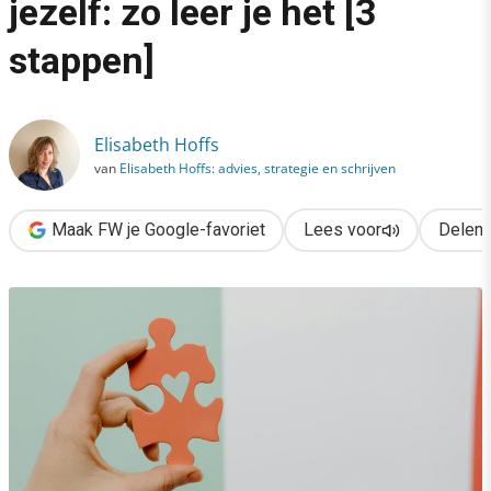
jezelf: zo leer je het [3
›
stappen]
Leiderschap begint bij jezelf: zo leer je het [3 stappen]
Elisabeth Hoffs
van
Elisabeth Hoffs: advies, strategie en schrijven
Maak FW je Google-favoriet
Lees voor
Delen