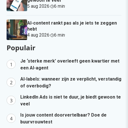
gewoon te veel
5 aug 2026
·
6 min
·
AI-content rankt pas als je iets te zeggen
hebt
4 aug 2026
·
6 min
·
Populair
Je ‘sterke merk’ overleeft geen kwartier met
een AI-agent
AI-labels: wanneer zijn ze verplicht, verstandig
of overbodig?
LinkedIn Ads is niet te duur, je biedt gewoon te
veel
Is jouw content doorvertelbaar? Doe de
buurvrouwtest