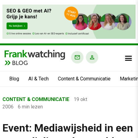
BLOG
Blog
AI & Tech
Content & Communicatie
Marketi
Home
CONTENT & COMMUNICATIE
19 okt
›
2006
6 min lezen
Blog
›
Event: Mediawijsheid in een
Content & Communicatie