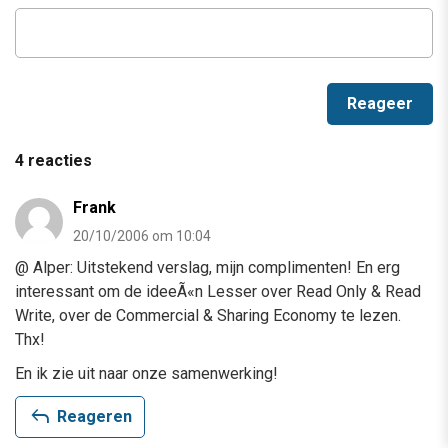
4 reacties
Frank
20/10/2006 om 10:04
@ Alper: Uitstekend verslag, mijn complimenten! En erg
interessant om de ideeÃ«n Lesser over Read Only & Read
Write, over de Commercial & Sharing Economy te lezen.
Thx!
En ik zie uit naar onze samenwerking!
reply
Reageren