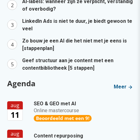
AI-labels: wanneer zijn ze verplicht, verstandig
of overbodig?
LinkedIn Ads is niet te duur, je biedt gewoon te
veel
Zo bouw je een AI die het niet met je eens is
[stappenplan]
Geef structuur aan je content met een
contentbibliotheek [5 stappen]
Agenda
Meer
SEO & GEO met AI
aug
Online mastercourse
11
Beoordeeld met een 9!
aug
Content repurposing