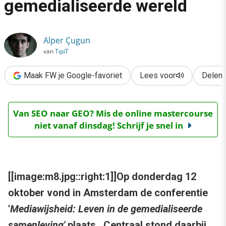
gemedialiseerde wereld
›
Event: Mediawijsheid in een gemedialiseerde wereld
Alper Çugun
van
TipiT
Maak FW je Google-favoriet
Lees voor
Delen
Van SEO naar GEO? Mis de online mastercourse
niet vanaf dinsdag! Schrijf je snel in
[[image:m8.jpg::right:1]]Op donderdag 12
oktober vond in Amsterdam de conferentie
'
Mediawijsheid: Leven in de gemedialiseerde
samenleving'
plaats. Centraal stond daarbij