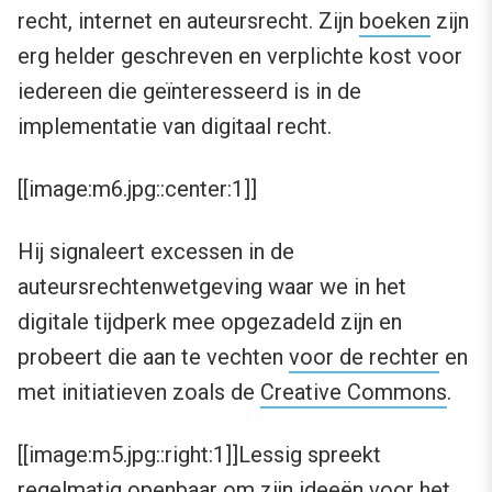
recht, internet en auteursrecht. Zijn
boeken
zijn
erg helder geschreven en verplichte kost voor
iedereen die geïnteresseerd is in de
implementatie van digitaal recht.
[[image:m6.jpg::center:1]]
Hij signaleert excessen in de
auteursrechtenwetgeving waar we in het
digitale tijdperk mee opgezadeld zijn en
probeert die aan te vechten
voor de rechter
en
met initiatieven zoals de
Creative Commons
.
[[image:m5.jpg::right:1]]Lessig spreekt
regelmatig openbaar om zijn ideeën voor het