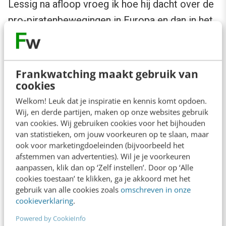
Lessig na afloop vroeg ik hoe hij dacht over de
pro-piratenbewegingen in Europa en dan in het
bijzonder sites zoals
The Pirate Bay
en de
Zweedse
Piratenpartij
. Dit zijn organisaties die
op hun eigen manier om het failliet van de
Frankwatching maakt gebruik van
cookies
huidige auteursrechtenwetgeving heen aan het
werken zijn en daar redelijk succesvol in zijn.
Welkom! Leuk dat je inspiratie en kennis komt opdoen.
Wij, en derde partijen, maken op onze websites gebruik
Zijn antwoord daarop kwam neer op het feit
van cookies. Wij gebruiken cookies voor het bijhouden
dat zijn retoriek zich vooral richtte op Amerika
van statistieken, om jouw voorkeuren op te slaan, maar
ook voor marketingdoeleinden (bijvoorbeeld het
en dat de discussie in Europa op een ander
afstemmen van advertenties). Wil je je voorkeuren
niveau gevoerd wordt. Mede doordat de
aanpassen, klik dan op ‘Zelf instellen’. Door op ‘Alle
cookies toestaan’ te klikken, ga je akkoord met het
wetgeving die we hier hebben een stuk
gebruik van alle cookies zoals
omschreven in onze
liberaler en redelijker is dan die in Amerika.
cookieverklaring
.
Powered by CookieInfo